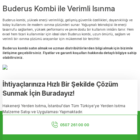
Buderus Kombi ile Verimli Isınma
Buderus kombi, yüksek enerji verimliliği, gelişmiş güvenlik özellikleri, dayanıklılığı ve
kolay kullanımı ile modern ısınma çözümleri sunar. Yoğuşmalı teknolojisi ile enerji
tasarrufu sağlarken, yüksek performans ve çevre dostu bir kullanım imkânı tanır. Hem
evsel hem ticari kullanımlar için ideal olan Buderus kombi, uzun ömürlü, sağlam ve
verimli bir ısınma çözümü arayanlar için mükemmel bir tercihtir.
Buderus kombi satın almak ve uzman distribütörlerden bilgi almak için bizimle
iletişime geçebilirsiniz. Fiyatlar ve garanti koşulları hakkında detaylı bilgiye sahip
olabilirsiniz.
İhtiyaçlarınıza Hızlı Bir Şekilde Çözüm
Sunmak İçin Buradayız!
Hakenerji Yerden Isıtma, İstanbul'dan Tüm Türkiye'ye Yerden Isıtma
Malzeme Satışı ve Uygulaması Yapmaktadır.
Kurumsal
0507 261 00 00