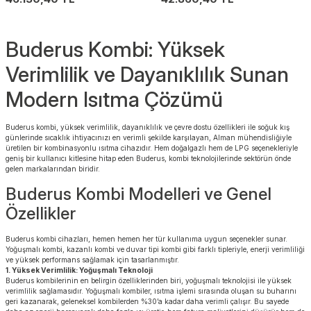
Buderus Kombi: Yüksek
Verimlilik ve Dayanıklılık Sunan
Modern Isıtma Çözümü
Buderus kombi, yüksek verimlilik, dayanıklılık ve çevre dostu özellikleri ile soğuk kış
günlerinde sıcaklık ihtiyacınızı en verimli şekilde karşılayan, Alman mühendisliğiyle
üretilen bir kombinasyonlu ısıtma cihazıdır. Hem doğalgazlı hem de LPG seçenekleriyle
geniş bir kullanıcı kitlesine hitap eden Buderus, kombi teknolojilerinde sektörün önde
gelen markalarından biridir.
Buderus Kombi Modelleri ve Genel
Özellikler
Buderus kombi cihazları, hemen hemen her tür kullanıma uygun seçenekler sunar.
Yoğuşmalı kombi, kazanlı kombi ve duvar tipi kombi gibi farklı tipleriyle, enerji verimliliği
ve yüksek performans sağlamak için tasarlanmıştır.
1. Yüksek Verimlilik: Yoğuşmalı Teknoloji
Buderus kombilerinin en belirgin özelliklerinden biri, yoğuşmalı teknolojisi ile yüksek
verimlilik sağlamasıdır. Yoğuşmalı kombiler, ısıtma işlemi sırasında oluşan su buharını
geri kazanarak, geleneksel kombilerden %30’a kadar daha verimli çalışır. Bu sayede