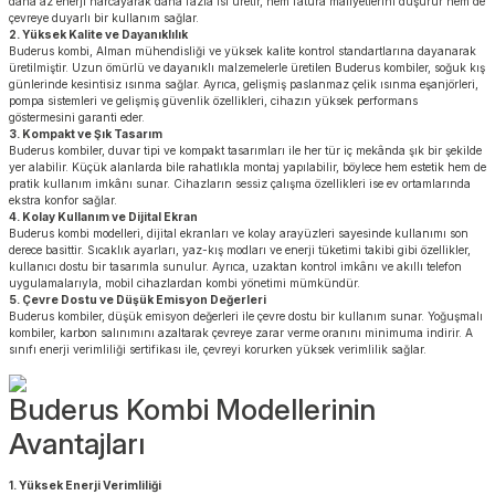
daha az enerji harcayarak daha fazla ısı üretir, hem fatura maliyetlerini düşürür hem de
çevreye duyarlı bir kullanım sağlar.
2. Yüksek Kalite ve Dayanıklılık
Buderus kombi, Alman mühendisliği ve yüksek kalite kontrol standartlarına dayanarak
üretilmiştir. Uzun ömürlü ve dayanıklı malzemelerle üretilen Buderus kombiler, soğuk kış
günlerinde kesintisiz ısınma sağlar. Ayrıca, gelişmiş paslanmaz çelik ısınma eşanjörleri,
pompa sistemleri ve gelişmiş güvenlik özellikleri, cihazın yüksek performans
göstermesini garanti eder.
3. Kompakt ve Şık Tasarım
Buderus kombiler, duvar tipi ve kompakt tasarımları ile her tür iç mekânda şık bir şekilde
yer alabilir. Küçük alanlarda bile rahatlıkla montaj yapılabilir, böylece hem estetik hem de
pratik kullanım imkânı sunar. Cihazların sessiz çalışma özellikleri ise ev ortamlarında
ekstra konfor sağlar.
4. Kolay Kullanım ve Dijital Ekran
Buderus kombi modelleri, dijital ekranları ve kolay arayüzleri sayesinde kullanımı son
derece basittir. Sıcaklık ayarları, yaz-kış modları ve enerji tüketimi takibi gibi özellikler,
kullanıcı dostu bir tasarımla sunulur. Ayrıca, uzaktan kontrol imkânı ve akıllı telefon
uygulamalarıyla, mobil cihazlardan kombi yönetimi mümkündür.
5. Çevre Dostu ve Düşük Emisyon Değerleri
Buderus kombiler, düşük emisyon değerleri ile çevre dostu bir kullanım sunar. Yoğuşmalı
kombiler, karbon salınımını azaltarak çevreye zarar verme oranını minimuma indirir. A
sınıfı enerji verimliliği sertifikası ile, çevreyi korurken yüksek verimlilik sağlar.
Buderus Kombi Modellerinin
Avantajları
1. Yüksek Enerji Verimliliği