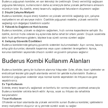
Buderus yoğuşmalı kombiler, en son teknoloji ile üretilmiştir. Enerji verimliliği sağlayan
yoğuşma teknolojisi, kullanıcıların daha az enerjiyle daha yüksek performans almasını
mümkün kılar. Bu özellik, enerji tasarrufu sağlayarak faturaların düşmesini sağlar.
2. Düşük Çalışma Maliyeti
Buderus kombiler, düşük enerji tüketimi ve yüksek verimlilik sağladığı için, çalışma
maliyetlerini en alt seviyeye indirir. Özellikle yoğuşmalı modeller, yüksek verimlilik
sağladığı için doğalgaz tüketimini azaltır.
3. Yüksek Isı Dağılımı ve Hızlı Isınma
Buderus kombiler, yüksek ısı dağılımı sağlarken, hızlı ısınma kapasitesine sahiptir. Bu
özellik, evinizi hızla ısıtarak kış aylarında daha rahat bir ortam yaratır. Düşük sıcaklıkta
dahi hızlı performans gösterir, böylece kısa süreli ısınma süreleri sağlar.
4. Gelişmiş Güvenlik Özellikleri
Buderus kombilerinde gelişmiş güvenlik sistemleri bulunmaktadır. Aşırı ısınma, basınç
artışı gibi durumlar, otomatik kapanma veya uyarı sistemleri ile engellenir. Ayrıca,
koruma özellikleri sayesinde cihazın sürekli ve güvenli çalışması sağlanır.
Buderus Kombi Kullanım Alanları
Buderus kombiler, geniş bir kullanım alanına hitap eder. Evler, ofisler, ticari işletmeler ve
endüstriyel tesisler gibi çeşitli alanlarda verimli bir şekilde kullanılabilir. Buderus
kombinizi yoğuşmalı sistemler veya normal kombi seçenekleri ile ihtiyacınıza göre
seçebilirsiniz.
Ev Tipi Kullanım
Evlerde, enerji tasarrufu sağlamak ve konforlu bir ısınma ortamı yaratmak amacıyla
Buderus kombiler sıklıkla tercih edilir. Ayrıca, sıcak su ihtiyacı da rahatlıkla
karşılanabilir.
Ticari Kullanım
Ofislerde ve ticari alanlarda da yüksek verimlilik sunan Buderus kombiler, işletmelerin
enerji maliyetlerini düşürür ve iş yerinde sürekli sıcak su sağlar.