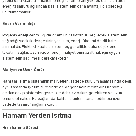
yapısı da dikkate alınmalıdır; örneğin, nem oranı yüksek olan alanlarda
enerji tasarrufu açısından bazı sistemlerin daha avantajlı olabileceği
unutulmamalıdır.
Enerji Verimliliği
Projenin enerji verimliliği de önemli bir faktördür. Seçilecek sistemlerin
sağladığı sıcaklık dengesinin yanı sıra, enerji tüketimi de dikkate
alınmalıdır. Elektrikli kablolu sistemler, genellikle daha düşük enerji
tüketimi sağlar. Uzun vadeli enerji maliyetlerini azaltmak için uygun
sistemlerin seçilmesi gerekmektedir.
Maliyet ve Uzun Ömür
Hamam ısıtma
sisteminin maliyetleri, sadece kurulum aşamasında değil,
aynı zamanda işletim sürecinde de değerlendirilmektedir. Ekonomik
açıdan cazip sistemler genellikle daha az bakım gerektiren ve uzun
ömürlü olmalıdır. Bu bağlamda, kaliteli ürünlerin tercih edilmesi uzun
vadede tasarruf sağlamaktadır.
Hamam Yerden Isıtma
Hızlı Isınma Süresi