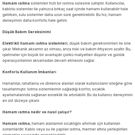
Hamam ısıtma
sistemleri hızlı bir ısınma süresine sahiptir. Kullanıcılar,
kablolu sistemler ile yalnızca birkaç saat içinde hamamı kullanabilir hale
gelirken, sulu sistemler daha uzun süre gerektirebilir. Bu hız, hamam
deneyimini daha konforlu hale getirir.
Düşük Bakım Gereksinimi
Elektrikli hamam ısıtma sistemleri
, düşük bakım gereksinimleri ile öne
çıkar. Mekanik aksamın az olması, arıza riski ve bakım ihtiyacını azaltır. Bu,
işletmeler için büyük bir avantajdır çünkü maliyetleri düşürür ve günlük
operasyonlarının aksamadan devam etmesini sağlar.
Konforlu Kullanım İmkanları
Hamamlar, rahatlama ve dinlence alanları olarak kullanıcıların isteğine göre
tasarlanmıştır. Isıtma sistemlerinin sağladığı konfor, sıcaklık
ayarlamalarında sağlanan esneklik ile artırılabilir. Bu da kullanıcı deneyimini
en üst düzeye çıkarır.
Hamam ısıtma nedir ve nasıl çalışır?
Hamam ısıtma
, hamam alanlarının sıcaklığını artırmak için kullanılan
sistemlerdir. Kablo veya su ile yapılan ısıtma, mermer altına yerleştirilen
elemanlar sayesinde gerçekleştirilir.