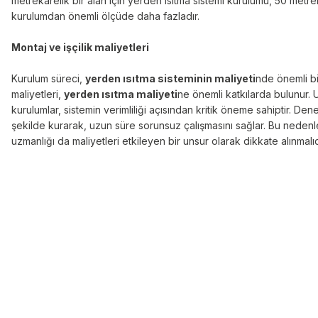
metrekarelik bir alan için yerden ısıtma sistemi kurulumu, 50 metrek
kurulumdan önemli ölçüde daha fazladır.
Montaj ve işçilik maliyetleri
Kurulum süreci,
yerden ısıtma sisteminin maliyeti
nde önemli bir
maliyetleri,
yerden ısıtma maliyeti
ne önemli katkılarda bulunur. 
kurulumlar, sistemin verimliliği açısından kritik öneme sahiptir. Dene
şekilde kurarak, uzun süre sorunsuz çalışmasını sağlar. Bu nedenle
uzmanlığı da maliyetleri etkileyen bir unsur olarak dikkate alınmalıd