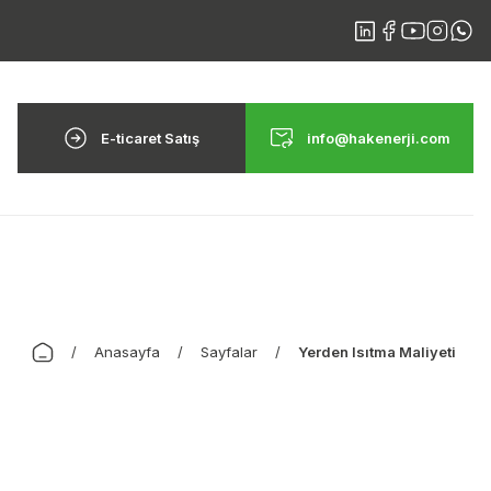
E-ticaret Satış
info@hakenerji.com
Anasayfa
Sayfalar
Yerden Isıtma Maliyeti