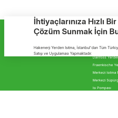
İhtiyaçlarınıza Hızlı Bi
Kurumsal
Hizmetler
Çözüm Sunmak İçin Bu
Hakkımızda
Yerden Isıtma
Markalar
Elektrikli Yerde
Hakenerji Yerden Isıtma, İstanbul'dan Tüm Türk
İletişim
Rehau Yerden I
Satışı ve Uygulaması Yapmaktadır.
Danfoss Yerden
Fraenkische Ye
Merkezi Isıtma 
Merkezi Süpürg
Isı Pompası