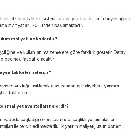
?
nılan malzeme kalitesi, sistem türü ve yapılacak alanın büyüklüğüne
ama m2 fiyatları, 70 TL'den başlamaktadır.
ulum maliyeti ne kadardır?
şçiliğine ve kullanılan malzemelere göre farklılık gösterir. Detaylı
şime geçmek faydalı olacaktır.
leyen faktörler nelerdir?
evin büyüklüğü, ısıtılacak alan ve montaj maliyetleri,
yerden
lıca faktörlerdir.
en maliyet avantajları nelerdir?
n vadede sağladığı enerji tasarrufu, sağlıklı yaşam alanları
ajları ile tercih edilmektedir. İlk yatırım maliyeti, uzun dönemli