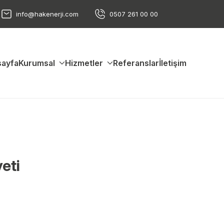
info@hakenerji.com
0507 261 00 00
ayfa
Kurumsal
Hizmetler
Referanslar
İletişim
eti