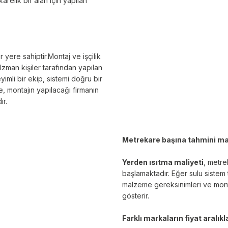
arelik bir alan için yapılan
 yere sahiptir.Montaj ve işçilik
Uzman kişiler tarafından yapılan
yimli bir ekip, sistemi doğru bir
, montajın yapılacağı firmanın
ır.
Metrekare başına tahmini ma
Yerden ısıtma maliyeti
, metre
başlamaktadır. Eğer sulu sistem te
malzeme gereksinimleri ve monta
gösterir.
Farklı markaların fiyat aralıkl