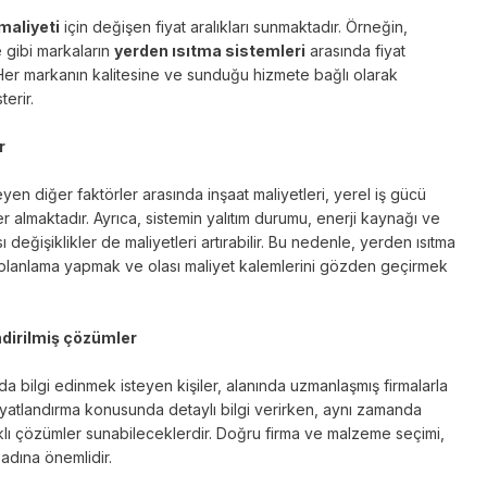
maliyeti
için değişen fiyat aralıkları sunmaktadır. Örneğin,
 gibi markaların
yerden ısıtma sistemleri
arasında fiyat
. Her markanın kalitesine ve sunduğu hizmete bağlı olarak
terir.
r
leyen diğer faktörler arasında inşaat maliyetleri, yerel iş gücü
yer almaktadır. Ayrıca, sistemin yalıtım durumu, enerji kaynağı ve
değişiklikler de maliyetleri artırabilir. Bu nedenle, yerden ısıtma
r planlama yapmak ve olası maliyet kalemlerini gözden geçirmek
ndirilmiş çözümler
da bilgi edinmek isteyen kişiler, alanında uzmanlaşmış firmalarla
fiyatlandırma konusunda detaylı bilgi verirken, aynı zamanda
ğlıklı çözümler sunabileceklerdir. Doğru firma ve malzeme seçimi,
adına önemlidir.