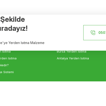
r Şekilde
Referanslar
radayız!
İstanbul Yerden Isıtma
050
n Isıtma
İzmir Yerden Isıtma
iye'ye Yerden Isıtma Malzeme
sıtma
Ankara Yerden Isıtma
 Isıtma
Bursa Yerden Isıtma
rden Isıtma
Antalya Yerden Isıtma
Nedir?
e Sistemi