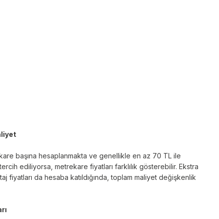
liyet
kare başına hesaplanmakta ve genellikle en az 70 TL ile
rcih ediliyorsa, metrekare fiyatları farklılık gösterebilir. Ekstra
j fiyatları da hesaba katıldığında, toplam maliyet değişkenlik
arı