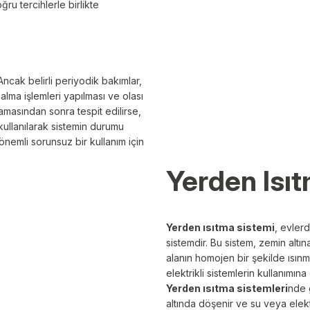
ru tercihlerle birlikte
Ancak belirli periyodik bakımlar,
a alma işlemleri yapılması ve olası
şamasından sonra tespit edilirse,
 kullanılarak sistemin durumu
dönemli sorunsuz bir kullanım için
Yerden Isı
Yerden ısıtma sistemi
, evlerd
sistemdir. Bu sistem, zemin altın
alanın homojen bir şekilde ısınm
elektrikli sistemlerin kullanımın
Yerden ısıtma sistemleri
nde g
altında döşenir ve su veya elektr