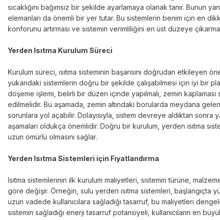
sıcaklığını bağımsız bir şekilde ayarlamaya olanak tanır. Bunun ya
elemanları da önemli bir yer tutar. Bu sistemlerin benim için en dikk
konforunu artırması ve sistemin verimliliğini en üst düzeye çıkarmas
Yerden Isıtma Kurulum Süreci
Kurulum süreci, ısıtma sisteminin başarısını doğrudan etkileyen önem
yukarıdaki sistemlerin doğru bir şekilde çalışabilmesi için iyi bir p
döşeme işlemi, belirli bir düzen içinde yapılmalı, zemin kaplaması s
edilmelidir. Bu aşamada, zemin altındaki borularda meydana gelen h
sorunlara yol açabilir. Dolayısıyla, sistem devreye aldıktan sonra y
aşamaları oldukça önemlidir. Doğru bir kurulum, yerden ısıtma siste
uzun ömürlü olmasını sağlar.
Yerden Isıtma Sistemleri için Fiyatlandırma
Isıtma sistemlerinin ilk kurulum maliyetleri, sistemin türüne, malze
göre değişir. Örneğin, sulu yerden ısıtma sistemleri, başlangıçta y
uzun vadede kullanıcılara sağladığı tasarruf, bu maliyetleri denge
sistemin sağladığı enerji tasarruf potansiyeli, kullanıcıların en büyük