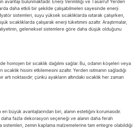
gin avantajı bulunmaktadır. Enerji Verimliliği ve Tasarruf Yerden
larda daha etkili bir şekilde çalışabilmeleri sayesinde enerji
dyatör sistemleri, suyu yüksek sıcaklıklarda ısıtarak çalışırken,
ük sıcaklıklarda çalışarak enerji tüketimini azaltır. Araştırmalar,
 maliyetinin, geleneksel sistemlere göre daha düşük olduğunu
nde homojen bir sıcaklık dağılımı sağlar. Bu, odanın köşeleri veya
n sıcaklık hissini etkilemesini azaltır. Yerden ısıtmanın sağladığı
ir artı noktasıdır; çünkü ayakların altındaki sıcaklık her zaman
 en büyük avantajlarından biri, alanın estetiğini korumasıdır.
, daha fazla dekorasyon seçeneği ve alanın daha ferah
tma sistemleri, zemin kaplama malzemelerine tam entegre olabildiği