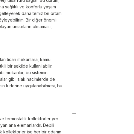
rji tasarrufu sağlar. Bu durum,
ma sağlıklı ve konforlu yaşam
ngelleyerek daha temiz bir ortam
öyleyebilirim. Bir diğer önemli
aplayan unsurların olmaması,
dan ticari mekânlara, kamu
i bir şekilde kullanılabilir.
bi mekanlar, bu sistemin
alar gibi ıslak hacimlerde de
min türlerine uygulanabilmesi, bu
i ve termostatik kollektörler yer
layan ana elemanlardır. Debili
k kollektörler ise her bir odanın