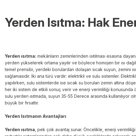
Yerden Isıtma: Hak Ener
Yerden ısıtma:
mekânların zeminlerinden ısıtılması esasına dayanan 
yerden yükselerek ortama yayılır ve böylece homojen bir ısı dağılı
temel prensibi, yerdeki borulardan dolaşan sıcak suyun, zemini ısı
sağlamasıdır. İki ana türü vardır: elektrikli ve sulu sistemler. Elektri
yapılırken, sulu sistemlerde ise sıcak su boruları zemin altına dö
her iki sistem de etkili sonuç verir ve enerji verimliliği konusunda 
sulu yerden ısıtmada, suyun 35-55 Derece arasında kullanılıyor olm
büyük bir fırsattır.
Yerden Isıtmanın Avantajları
Yerden ısıtma
, pek çok avantaj sunar. Öncelikle, enerji verimlili