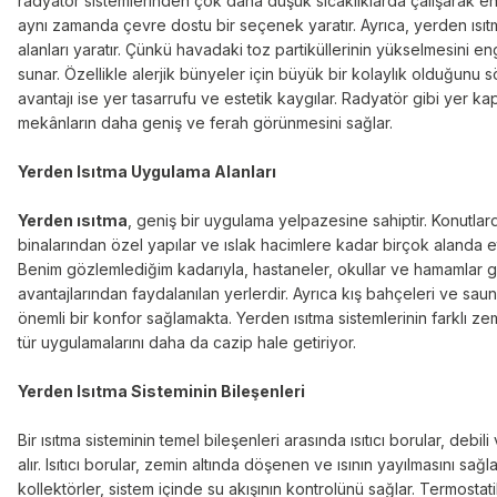
radyatör sistemlerinden çok daha düşük sıcaklıklarda çalışarak ene
aynı zamanda çevre dostu bir seçenek yaratır. Ayrıca, yerden ısıt
alanları yaratır. Çünkü havadaki toz partiküllerinin yükselmesini e
sunar. Özellikle alerjik bünyeler için büyük bir kolaylık olduğunu s
avantajı ise yer tasarrufu ve estetik kaygılar. Radyatör gibi yer k
mekânların daha geniş ve ferah görünmesini sağlar.
Yerden Isıtma Uygulama Alanları
Yerden ısıtma
, geniş bir uygulama yelpazesine sahiptir. Konutlar
binalarından özel yapılar ve ıslak hacimlere kadar birçok alanda etkil
Benim gözlemlediğim kadarıyla, hastaneler, okullar ve hamamlar gi
avantajlarından faydalanılan yerlerdir. Ayrıca kış bahçeleri ve saun
önemli bir konfor sağlamakta. Yerden ısıtma sistemlerinin farklı ze
tür uygulamalarını daha da cazip hale getiriyor.
Yerden Isıtma Sisteminin Bileşenleri
Bir ısıtma sisteminin temel bileşenleri arasında ısıtıcı borular, debil
alır. Isıtıcı borular, zemin altında döşenen ve ısının yayılmasını sağ
kollektörler, sistem içinde su akışının kontrolünü sağlar. Termostati