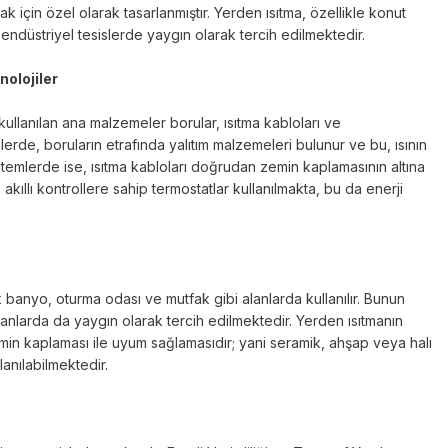
rmak için özel olarak tasarlanmıştır. Yerden ısıtma, özellikle konut
 endüstriyel tesislerde yaygın olarak tercih edilmektedir.
nolojiler
kullanılan ana malzemeler borular, ısıtma kabloları ve
mlerde, boruların etrafında yalıtım malzemeleri bulunur ve bu, ısının
sistemlerde ise, ısıtma kabloları doğrudan zemin kaplamasının altına
akıllı kontrollere sahip termostatlar kullanılmakta, bu da enerji
banyo, oturma odası ve mutfak gibi alanlarda kullanılır. Bunun
i alanlarda da yaygın olarak tercih edilmektedir. Yerden ısıtmanın
zemin kaplaması ile uyum sağlamasıdır; yani seramik, ahşap veya halı
lanılabilmektedir.