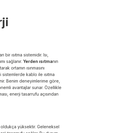
ji
bir ısıtma sistemidir. Isı,
mı sağlanır.
Yerden ısıtma
nın
tarak ortamın ısınmasını
kli sistemlerde kablo ile ısıtma
şenir. Benim deneyimlerime göre,
önemli avantajlar sunar. Özellikle
ası, enerji tasarrufu açısından
ği oldukça yüksektir. Geleneksel