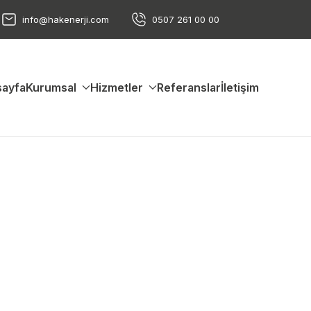
info@hakenerji.com
0507 261 00 00
ayfa
Kurumsal
Hizmetler
Referanslar
İletişim