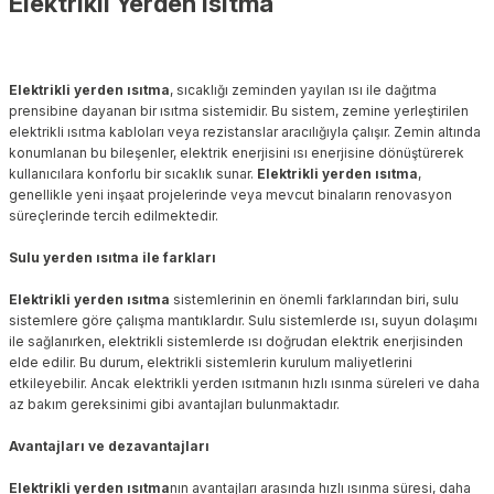
Elektrikli Yerden Isıtma
Elektrikli yerden ısıtma
, sıcaklığı zeminden yayılan ısı ile dağıtma
prensibine dayanan bir ısıtma sistemidir. Bu sistem, zemine yerleştirilen
elektrikli ısıtma kabloları veya rezistanslar aracılığıyla çalışır. Zemin altında
konumlanan bu bileşenler, elektrik enerjisini ısı enerjisine dönüştürerek
kullanıcılara konforlu bir sıcaklık sunar.
Elektrikli yerden ısıtma
,
genellikle yeni inşaat projelerinde veya mevcut binaların renovasyon
süreçlerinde tercih edilmektedir.
Sulu yerden ısıtma ile farkları
Elektrikli yerden ısıtma
sistemlerinin en önemli farklarından biri, sulu
sistemlere göre çalışma mantıklardır. Sulu sistemlerde ısı, suyun dolaşımı
ile sağlanırken, elektrikli sistemlerde ısı doğrudan elektrik enerjisinden
elde edilir. Bu durum, elektrikli sistemlerin kurulum maliyetlerini
etkileyebilir. Ancak elektrikli yerden ısıtmanın hızlı ısınma süreleri ve daha
az bakım gereksinimi gibi avantajları bulunmaktadır.
Avantajları ve dezavantajları
Elektrikli yerden ısıtma
nın avantajları arasında hızlı ısınma süresi, daha