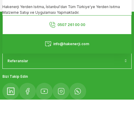
Hakenerji Yerden Isıtma, İstanbul'dan Tüm Türkiye'ye Yerden Isıtma
Ürün açıklamasında eksik bilgiler bulunuyor.
Malzeme Satışı ve Uygulaması Yapmaktadır.
Ürün bilgilerinde hatalar bulunuyor.
Kurumsal
Ürün fiyatı diğer sitelerden daha pahalı.
0507 261 00 00
Bu ürüne benzer farklı alternatifler olmalı.
Hizmetler
info@hakenerji.com
Referanslar
Gönder
Bizi Takip Edin