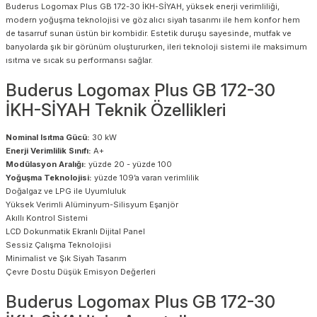
Buderus Logomax Plus GB 172-30 İKH-SİYAH, yüksek enerji verimliliği,
modern yoğuşma teknolojisi ve göz alıcı siyah tasarımı ile hem konfor hem
de tasarruf sunan üstün bir kombidir. Estetik duruşu sayesinde, mutfak ve
banyolarda şık bir görünüm oluştururken, ileri teknoloji sistemi ile maksimum
ısıtma ve sıcak su performansı sağlar.
Buderus Logomax Plus GB 172-30
İKH-SİYAH Teknik Özellikleri
Nominal Isıtma Gücü:
30 kW
Enerji Verimlilik Sınıfı:
A+
Modülasyon Aralığı:
yüzde 20 - yüzde 100
Yoğuşma Teknolojisi:
yüzde 109’a varan verimlilik
Doğalgaz ve LPG ile Uyumluluk
Yüksek Verimli Alüminyum-Silisyum Eşanjör
Akıllı Kontrol Sistemi
LCD Dokunmatik Ekranlı Dijital Panel
Sessiz Çalışma Teknolojisi
Minimalist ve Şık Siyah Tasarım
Çevre Dostu Düşük Emisyon Değerleri
Buderus Logomax Plus GB 172-30