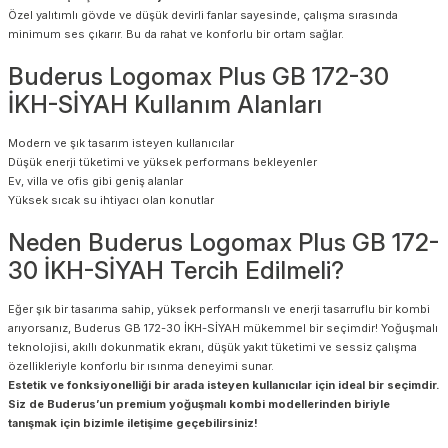
Özel yalıtımlı gövde ve düşük devirli fanlar sayesinde, çalışma sırasında
minimum ses çıkarır. Bu da rahat ve konforlu bir ortam sağlar.
Buderus Logomax Plus GB 172-30
İKH-SİYAH Kullanım Alanları
Modern ve şık tasarım isteyen kullanıcılar
Düşük enerji tüketimi ve yüksek performans bekleyenler
Ev, villa ve ofis gibi geniş alanlar
Yüksek sıcak su ihtiyacı olan konutlar
Neden Buderus Logomax Plus GB 172-
30 İKH-SİYAH Tercih Edilmeli?
Eğer şık bir tasarıma sahip, yüksek performanslı ve enerji tasarruflu bir kombi
arıyorsanız, Buderus GB 172-30 İKH-SİYAH mükemmel bir seçimdir! Yoğuşmalı
teknolojisi, akıllı dokunmatik ekranı, düşük yakıt tüketimi ve sessiz çalışma
özellikleriyle konforlu bir ısınma deneyimi sunar.
Estetik ve fonksiyonelliği bir arada isteyen kullanıcılar için ideal bir seçimdir.
Siz de Buderus’un premium yoğuşmalı kombi modellerinden biriyle
tanışmak için bizimle iletişime geçebilirsiniz!