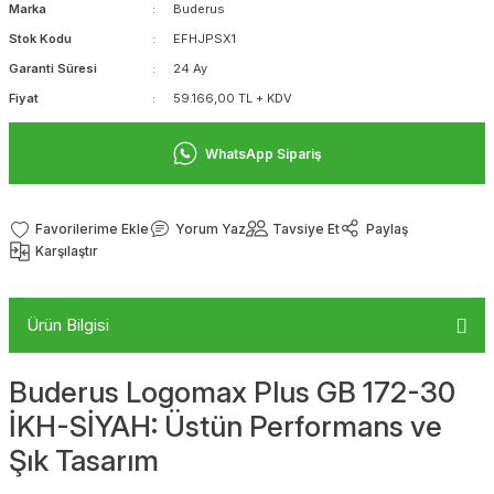
Marka
Buderus
Stok Kodu
EFHJPSX1
Garanti Süresi
24 Ay
Fiyat
59.166,00 TL + KDV
WhatsApp Sipariş
Yorum Yaz
Tavsiye Et
Paylaş
Karşılaştır
Ürün Bilgisi
Buderus Logomax Plus GB 172-30
İKH-SİYAH: Üstün Performans ve
Şık Tasarım