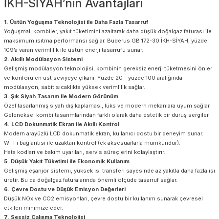
İKH-SİYAH’nin Avantajları
1. Üstün Yoğuşma Teknolojisi ile Daha Fazla Tasarruf
Yoğuşmalı kombiler, yakıt tüketimini azaltarak daha düşük doğalgaz faturası ile
maksimum ısıtma performansı sağlar. Buderus GB 172-30 İKH-SİYAH, yüzde
109’a varan verimlilik ile üstün enerji tasarrufu sunar.
2. Akıllı Modülasyon Sistemi
Gelişmiş modülasyon teknolojisi, kombinin gereksiz enerji tüketmesini önler
ve konforu en üst seviyeye çıkarır. Yüzde 20 - yüzde 100 aralığında
modülasyon, sabit sıcaklıkta yüksek verimlilik sağlar.
3. Şık Siyah Tasarım ile Modern Görünüm
Özel tasarlanmış siyah dış kaplaması, lüks ve modern mekanlara uyum sağlar.
Geleneksel kombi tasarımlarından farklı olarak daha estetik bir duruş sergiler.
4. LCD Dokunmatik Ekran ile Akıllı Kontrol
Modern arayüzlü LCD dokunmatik ekran, kullanıcı dostu bir deneyim sunar.
Wi-Fi bağlantısı ile uzaktan kontrol (ek aksesuarlarla mümkündür).
Hata kodları ve bakım uyarıları, servis süreçlerini kolaylaştırır.
5. Düşük Yakıt Tüketimi ile Ekonomik Kullanım
Gelişmiş eşanjör sistemi, yüksek ısı transferi sayesinde az yakıtla daha fazla ısı
üretir. Bu da doğalgaz faturalarında önemli ölçüde tasarruf sağlar.
6. Çevre Dostu ve Düşük Emisyon Değerleri
Düşük NOx ve CO2 emisyonları, çevre dostu bir kullanım sunarak çevresel
etkileri minimize eder.
7. Sessiz Çalışma Teknolojisi