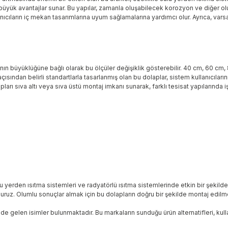
 büyük avantajlar sunar. Bu yapılar, zamanla oluşabilecek korozyon ve diğer ol
nıcıların iç mekan tasarımlarına uyum sağlamalarına yardımcı olur. Ayrıca, va
alanın büyüklüğüne bağlı olarak bu ölçüler değişiklik gösterebilir. 40 cm, 60 cm, 
ısından belirli standartlarla tasarlanmış olan bu dolaplar, sistem kullanıcıları
pları sıva altı veya sıva üstü montaj imkanı sunarak, farklı tesisat yapılarında i
ulu yerden ısıtma sistemleri ve radyatörlü ısıtma sistemlerinde etkin bir şekilde
luruz. Olumlu sonuçlar almak için bu dolapların doğru bir şekilde montaj edilm
len isimler bulunmaktadır. Bu markaların sunduğu ürün alternatifleri, kullanıcı