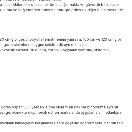
umsuz etkilere karşı, uzun bir ömür sağlamakta ve güvenilir bir kullanım
rsa ısıtma ve soğutma sistemlerine entegre edilecek diğer bileşenlerle de
80 cm gibi çeşitli boyut alternatiflerinin yanı sıra, 100 cm ve 120 cm gibi
nın gereksinimlerine uygun şekilde dizayn edilmiştir.
şlevsellik kazanır. Bu durum, estetik kaygıların yanı sıra, sistemin
 görev yapar. Sulu yerden ısıtma sistemleri için her bir bölüme ayrı bir
esi gerekmekte olup, tercih edilen markalar da uygulamaların etkinliğini
ların ihtiyaçlarını karşılamak üzere çeşitlilik göstermekte, her biri farklı