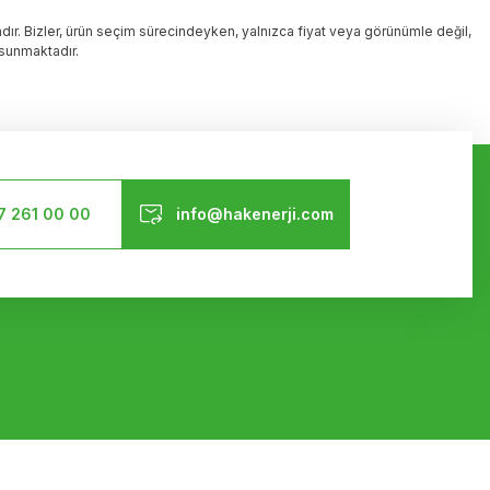
dır. Bizler, ürün seçim sürecindeyken, yalnızca fiyat veya görünümle değil,
 sunmaktadır.
Bizi Takip Edin
7 261 00 00
info@hakenerji.com