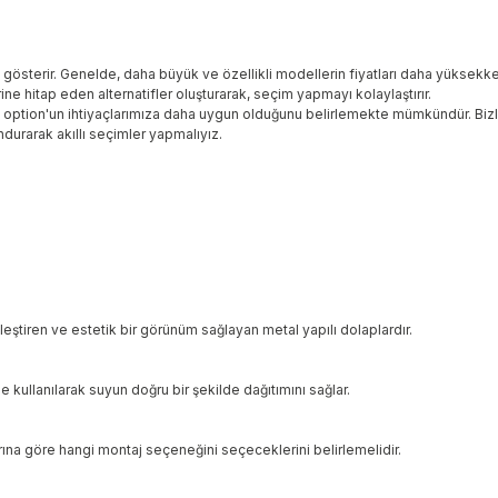
ik gösterir. Genelde, daha büyük ve özellikli modellerin fiyatları daha yüksekke
rine hitap eden alternatifler oluşturarak, seçim yapmayı kolaylaştırır.
i option'un ihtiyaçlarımıza daha uygun olduğunu belirlemekte mümkündür. Bizler
ndurarak akıllı seçimler yapmalıyız.
eştiren ve estetik bir görünüm sağlayan metal yapılı dolaplardır.
e kullanılarak suyun doğru bir şekilde dağıtımını sağlar.
açlarına göre hangi montaj seçeneğini seçeceklerini belirlemelidir.