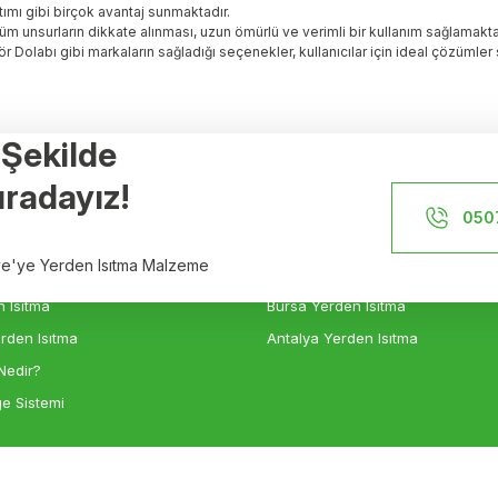
tımı gibi birçok avantaj sunmaktadır.
üm unsurların dikkate alınması, uzun ömürlü ve verimli bir kullanım sağlamakta
 Dolabı gibi markaların sağladığı seçenekler, kullanıcılar için ideal çözümler
r Şekilde
Referanslar
radayız!
İstanbul Yerden Isıtma
050
n Isıtma
İzmir Yerden Isıtma
iye'ye Yerden Isıtma Malzeme
sıtma
Ankara Yerden Isıtma
 Isıtma
Bursa Yerden Isıtma
rden Isıtma
Antalya Yerden Isıtma
Nedir?
e Sistemi