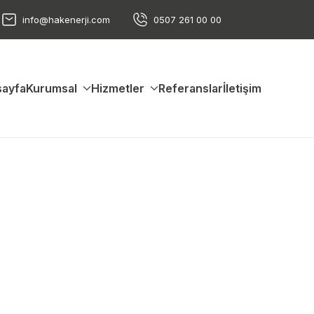
info@hakenerji.com
0507 261 00 00
ayfa
Kurumsal
Hizmetler
Referanslar
İletişim