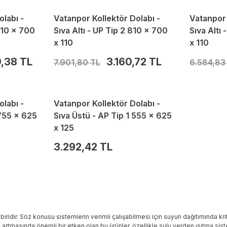
olabı -
Vatanpor Kollektör Dolabı -
Vatanpor 
1010 x 700
Sıva Altı - UP Tip 2 810 x 700
Sıva Altı
x 110
x 110
,38 TL
3.160,72 TL
7.901,80 TL
6.584,83
olabı -
Vatanpor Kollektör Dolabı -
 755 x 625
Sıva Üstü - AP Tip 1 555 x 625
x 125
3.292,42 TL
iridir. Söz konusu sistemlerin verimli çalışabilmesi için suyun dağıtımında krit
artmasında önemli bir etken olan bu ürünler, özellikle sulu yerden ısıtma sist