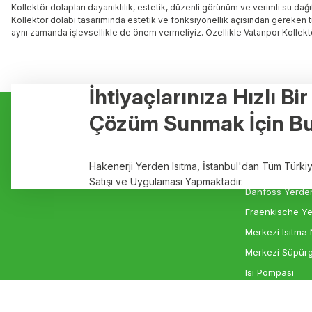
Kollektör dolapları dayanıklılık, estetik, düzenli görünüm ve verimli su dağı
Kollektör dolabı tasarımında estetik ve fonksiyonellik açısından gereken t
aynı zamanda işlevsellikle de önem vermeliyiz. Özellikle Vatanpor Kollektör
İhtiyaçlarınıza Hızlı Bi
Kurumsal
Hizmetler
Çözüm Sunmak İçin Bu
Hakkımızda
Yerden Isıtma
Markalar
Elektrikli Yerde
Hakenerji Yerden Isıtma, İstanbul'dan Tüm Türk
İletişim
Rehau Yerden I
Satışı ve Uygulaması Yapmaktadır.
Danfoss Yerden
Fraenkische Ye
Merkezi Isıtma 
Merkezi Süpürg
Isı Pompası