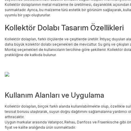
Kollektör dolaplarının metal malzeme ile üretilmesi, dayanıklılık açısından
sunmaktadır. Ayrıca, bu malzeme türü estetik bir görünüm sağlayarak, kulla
uyumlu bir yapı oluştururlar.
Kollektör Dolabı Tasarım Özellikleri
Kollektör dolapları, farklı ölçülerde ve çeşitlerde üretilir. İhtiyaç duyulan 
daha büyük kolektör dolabı seçenekleri de mevcuttur. Su giriş ve çıkışları aç
Montaj seçenekleri de kullanıcıların tercihine göre şekillenir. Kollektör dola
pratikliğine de katkıda bulunur.
Kullanım Alanları ve Uygulama
Kollektör dolapları, birçok farklı alanda kullanılabilmekte olup, özellikle s
tesisat borusu ulaştırarak, suyun doğru dağıtımını sağlamalarına yardımcı o
arttıracaktır.
Uygun markalar arasında Vatanpor, Rehau, Danfoss ve Fraenkische gibi önde ge
fiyat ve kalite aralığında ürün sunmaktadır.