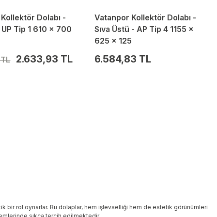
Kollektör Dolabı -
Vatanpor Kollektör Dolabı -
 - UP Tip 1 610 x 700
Sıva Üstü - AP Tip 4 1155 x
625 x 125
2.633,93 TL
6.584,83 TL
 TL
ik bir rol oynarlar. Bu dolaplar, hem işlevselliği hem de estetik görünümleri
emlerinde sıkça tercih edilmektedir.