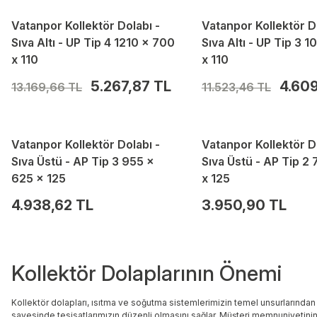
Vatanpor Kollektör Dolabı -
Vatanpor Kollektör D
Sıva Altı - UP Tip 4 1210 x 700
Sıva Altı - UP Tip 3 
x 110
x 110
5.267,87 TL
4.609
13.169,66 TL
11.523,46 TL
Vatanpor Kollektör Dolabı -
Vatanpor Kollektör D
Sıva Üstü - AP Tip 3 955 x
Sıva Üstü - AP Tip 2
625 x 125
x 125
4.938,62 TL
3.950,90 TL
Kollektör Dolaplarının Önemi
Kollektör dolapları, ısıtma ve soğutma sistemlerimizin temel unsurlarından b
sayesinde tesisatlarımızın düzenli olmasını sağlar. Müşteri memnuniyetinin 