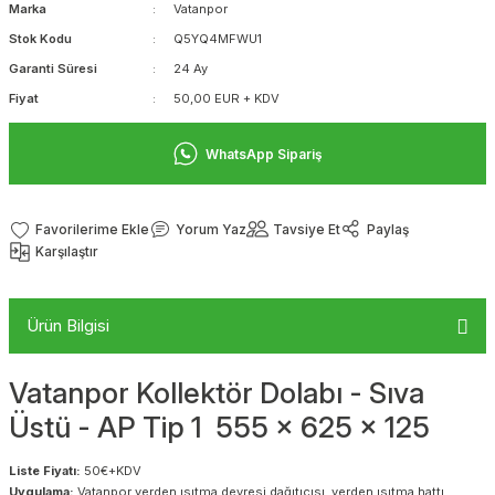
Marka
Vatanpor
Stok Kodu
Q5YQ4MFWU1
Garanti Süresi
24 Ay
Fiyat
50,00 EUR + KDV
WhatsApp Sipariş
Yorum Yaz
Tavsiye Et
Paylaş
Karşılaştır
Ürün Bilgisi
Vatanpor Kollektör Dolabı - Sıva
Üstü - AP Tip 1 555 x 625 x 125
Liste Fiyatı:
50€+KDV
Uygulama:
Vatanpor yerden ısıtma devresi dağıtıcısı, yerden ısıtma hattı