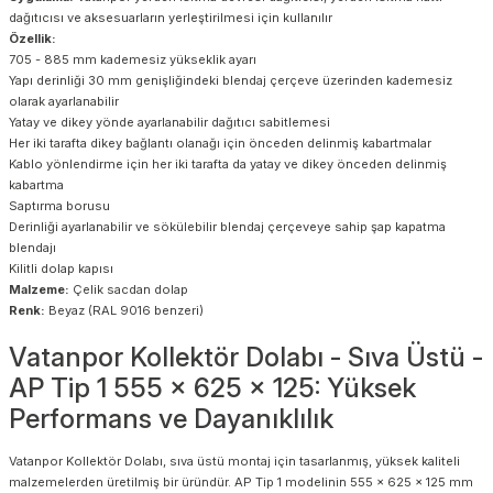
dağıtıcısı ve aksesuarların yerleştirilmesi için kullanılır
Özellik:
705 - 885 mm kademesiz yükseklik ayarı
Yapı derinliği 30 mm genişliğindeki blendaj çerçeve üzerinden kademesiz
olarak ayarlanabilir
Yatay ve dikey yönde ayarlanabilir dağıtıcı sabitlemesi
Her iki tarafta dikey bağlantı olanağı için önceden delinmiş kabartmalar
Kablo yönlendirme için her iki tarafta da yatay ve dikey önceden delinmiş
kabartma
Saptırma borusu
Derinliği ayarlanabilir ve sökülebilir blendaj çerçeveye sahip şap kapatma
blendajı
Kilitli dolap kapısı
Malzeme:
Çelik sacdan dolap
Renk:
Beyaz (RAL 9016 benzeri)
Vatanpor Kollektör Dolabı - Sıva Üstü -
AP Tip 1 555 x 625 x 125: Yüksek
Performans ve Dayanıklılık
Vatanpor Kollektör Dolabı, sıva üstü montaj için tasarlanmış, yüksek kaliteli
malzemelerden üretilmiş bir üründür. AP Tip 1 modelinin 555 x 625 x 125 mm