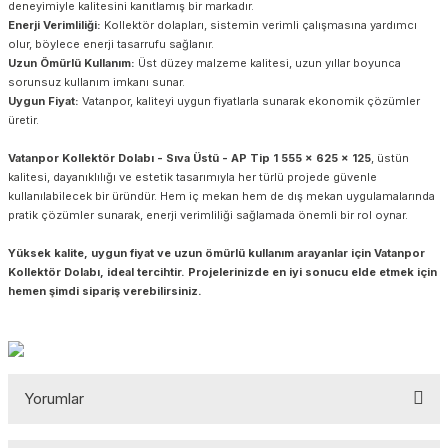
deneyimiyle kalitesini kanıtlamış bir markadır.
Enerji Verimliliği:
Kollektör dolapları, sistemin verimli çalışmasına yardımcı
olur, böylece enerji tasarrufu sağlanır.
Uzun Ömürlü Kullanım:
Üst düzey malzeme kalitesi, uzun yıllar boyunca
sorunsuz kullanım imkanı sunar.
Uygun Fiyat:
Vatanpor, kaliteyi uygun fiyatlarla sunarak ekonomik çözümler
üretir.
Vatanpor Kollektör Dolabı - Sıva Üstü - AP Tip 1 555 x 625 x 125
, üstün
kalitesi, dayanıklılığı ve estetik tasarımıyla her türlü projede güvenle
kullanılabilecek bir üründür. Hem iç mekan hem de dış mekan uygulamalarında
pratik çözümler sunarak, enerji verimliliği sağlamada önemli bir rol oynar.
Yüksek kalite, uygun fiyat ve uzun ömürlü kullanım arayanlar için Vatanpor
Kollektör Dolabı, ideal tercihtir. Projelerinizde en iyi sonucu elde etmek için
hemen şimdi sipariş verebilirsiniz.
Yorumlar