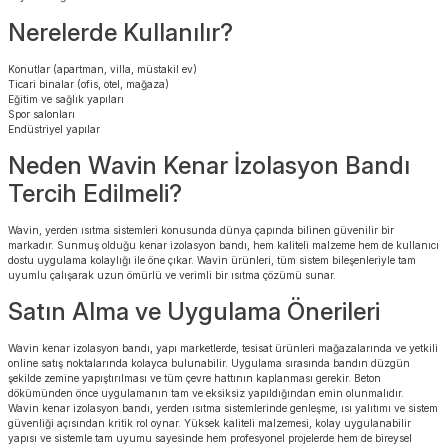
Nerelerde Kullanılır?
Konutlar (apartman, villa, müstakil ev)
Ticari binalar (ofis, otel, mağaza)
Eğitim ve sağlık yapıları
Spor salonları
Endüstriyel yapılar
Neden Wavin Kenar İzolasyon Bandı
Tercih Edilmeli?
Wavin, yerden ısıtma sistemleri konusunda dünya çapında bilinen güvenilir bir
markadır. Sunmuş olduğu kenar izolasyon bandı, hem kaliteli malzeme hem de kullanıcı
dostu uygulama kolaylığı ile öne çıkar. Wavin ürünleri, tüm sistem bileşenleriyle tam
uyumlu çalışarak uzun ömürlü ve verimli bir ısıtma çözümü sunar.
Satın Alma ve Uygulama Önerileri
Wavin kenar izolasyon bandı, yapı marketlerde, tesisat ürünleri mağazalarında ve yetkili
online satış noktalarında kolayca bulunabilir. Uygulama sırasında bandın düzgün
şekilde zemine yapıştırılması ve tüm çevre hattının kaplanması gerekir. Beton
dökümünden önce uygulamanın tam ve eksiksiz yapıldığından emin olunmalıdır.
Wavin kenar izolasyon bandı, yerden ısıtma sistemlerinde genleşme, ısı yalıtımı ve sistem
güvenliği açısından kritik rol oynar. Yüksek kaliteli malzemesi, kolay uygulanabilir
yapısı ve sistemle tam uyumu sayesinde hem profesyonel projelerde hem de bireysel