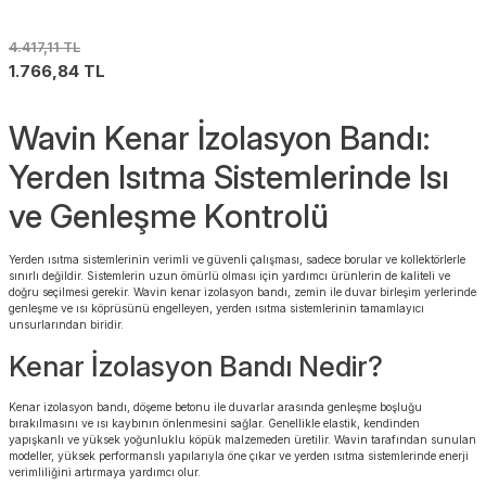
4.417,11 TL
1.766,84 TL
Wavin Kenar İzolasyon Bandı:
Yerden Isıtma Sistemlerinde Isı
ve Genleşme Kontrolü
Yerden ısıtma sistemlerinin verimli ve güvenli çalışması, sadece borular ve kollektörlerle
sınırlı değildir. Sistemlerin uzun ömürlü olması için yardımcı ürünlerin de kaliteli ve
doğru seçilmesi gerekir. Wavin kenar izolasyon bandı, zemin ile duvar birleşim yerlerinde
genleşme ve ısı köprüsünü engelleyen, yerden ısıtma sistemlerinin tamamlayıcı
unsurlarından biridir.
Kenar İzolasyon Bandı Nedir?
Kenar izolasyon bandı, döşeme betonu ile duvarlar arasında genleşme boşluğu
bırakılmasını ve ısı kaybının önlenmesini sağlar. Genellikle elastik, kendinden
yapışkanlı ve yüksek yoğunluklu köpük malzemeden üretilir. Wavin tarafından sunulan
modeller, yüksek performanslı yapılarıyla öne çıkar ve yerden ısıtma sistemlerinde enerji
verimliliğini artırmaya yardımcı olur.