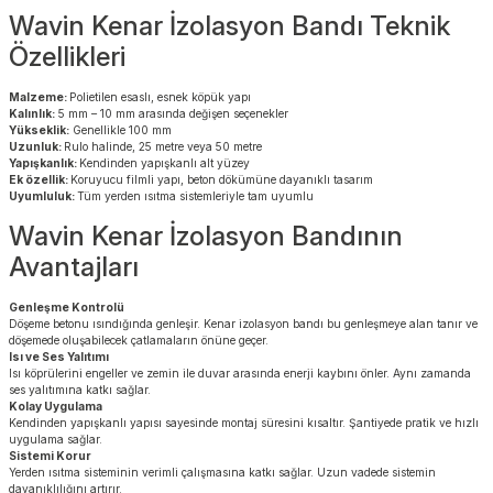
Wavin Kenar İzolasyon Bandı Teknik
Özellikleri
Malzeme:
Polietilen esaslı, esnek köpük yapı
Kalınlık:
5 mm – 10 mm arasında değişen seçenekler
Yükseklik:
Genellikle 100 mm
Uzunluk:
Rulo halinde, 25 metre veya 50 metre
Yapışkanlık:
Kendinden yapışkanlı alt yüzey
Ek özellik:
Koruyucu filmli yapı, beton dökümüne dayanıklı tasarım
Uyumluluk:
Tüm yerden ısıtma sistemleriyle tam uyumlu
Wavin Kenar İzolasyon Bandının
Avantajları
Genleşme Kontrolü
Döşeme betonu ısındığında genleşir. Kenar izolasyon bandı bu genleşmeye alan tanır ve
döşemede oluşabilecek çatlamaların önüne geçer.
Isı ve Ses Yalıtımı
Isı köprülerini engeller ve zemin ile duvar arasında enerji kaybını önler. Aynı zamanda
ses yalıtımına katkı sağlar.
Kolay Uygulama
Kendinden yapışkanlı yapısı sayesinde montaj süresini kısaltır. Şantiyede pratik ve hızlı
uygulama sağlar.
Sistemi Korur
Yerden ısıtma sisteminin verimli çalışmasına katkı sağlar. Uzun vadede sistemin
dayanıklılığını artırır.