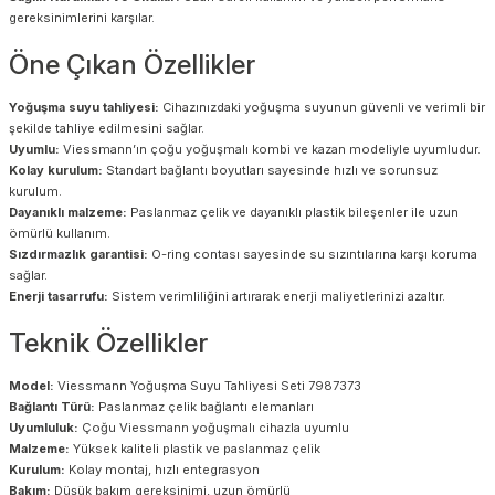
gereksinimlerini karşılar.
Öne Çıkan Özellikler
Yoğuşma suyu tahliyesi:
Cihazınızdaki yoğuşma suyunun güvenli ve verimli bir
şekilde tahliye edilmesini sağlar.
Uyumlu:
Viessmann’ın çoğu yoğuşmalı kombi ve kazan modeliyle uyumludur.
Kolay kurulum:
Standart bağlantı boyutları sayesinde hızlı ve sorunsuz
kurulum.
Dayanıklı malzeme:
Paslanmaz çelik ve dayanıklı plastik bileşenler ile uzun
ömürlü kullanım.
Sızdırmazlık garantisi:
O-ring contası sayesinde su sızıntılarına karşı koruma
sağlar.
Enerji tasarrufu:
Sistem verimliliğini artırarak enerji maliyetlerinizi azaltır.
Teknik Özellikler
Model:
Viessmann Yoğuşma Suyu Tahliyesi Seti 7987373
Bağlantı Türü:
Paslanmaz çelik bağlantı elemanları
Uyumluluk:
Çoğu Viessmann yoğuşmalı cihazla uyumlu
Malzeme:
Yüksek kaliteli plastik ve paslanmaz çelik
Kurulum:
Kolay montaj, hızlı entegrasyon
Bakım:
Düşük bakım gereksinimi, uzun ömürlü