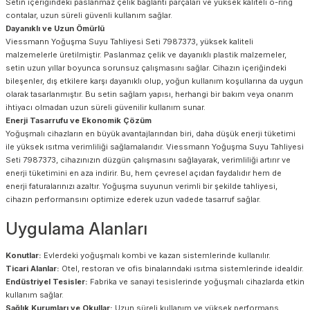
Setin içeriğindeki paslanmaz çelik bağlantı parçaları ve yüksek kaliteli o-ring
contalar, uzun süreli güvenli kullanım sağlar.
Dayanıklı ve Uzun Ömürlü
Viessmann Yoğuşma Suyu Tahliyesi Seti 7987373, yüksek kaliteli
malzemelerle üretilmiştir. Paslanmaz çelik ve dayanıklı plastik malzemeler,
setin uzun yıllar boyunca sorunsuz çalışmasını sağlar. Cihazın içeriğindeki
bileşenler, dış etkilere karşı dayanıklı olup, yoğun kullanım koşullarına da uygun
olarak tasarlanmıştır. Bu setin sağlam yapısı, herhangi bir bakım veya onarım
ihtiyacı olmadan uzun süreli güvenilir kullanım sunar.
Enerji Tasarrufu ve Ekonomik Çözüm
Yoğuşmalı cihazların en büyük avantajlarından biri, daha düşük enerji tüketimi
ile yüksek ısıtma verimliliği sağlamalarıdır. Viessmann Yoğuşma Suyu Tahliyesi
Seti 7987373, cihazınızın düzgün çalışmasını sağlayarak, verimliliği artırır ve
enerji tüketimini en aza indirir. Bu, hem çevresel açıdan faydalıdır hem de
enerji faturalarınızı azaltır. Yoğuşma suyunun verimli bir şekilde tahliyesi,
cihazın performansını optimize ederek uzun vadede tasarruf sağlar.
Uygulama Alanları
Konutlar:
Evlerdeki yoğuşmalı kombi ve kazan sistemlerinde kullanılır.
Ticari Alanlar:
Otel, restoran ve ofis binalarındaki ısıtma sistemlerinde idealdir.
Endüstriyel Tesisler:
Fabrika ve sanayi tesislerinde yoğuşmalı cihazlarda etkin
kullanım sağlar.
Sağlık Kurumları ve Okullar:
Uzun süreli kullanım ve yüksek performans