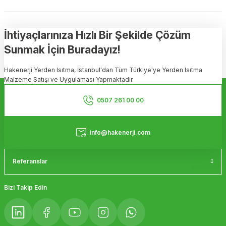
Bu ürünün fiyat bilgisi, resim, ürün açıklamalarında ve diğer
konularda yetersiz gördüğünüz noktaları öneri formunu kullanarak
tarafımıza iletebilirsiniz.
Görüş ve önerileriniz için teşekkür ederiz.
İhtiyaçlarınıza Hızlı Bir Şekilde Çözüm
Sunmak İçin Buradayız!
Ürün resmi kalitesiz, bozuk veya görüntülenemiyor.
Hakenerji Yerden Isıtma, İstanbul'dan Tüm Türkiye'ye Yerden Isıtma
Ürün açıklamasında eksik bilgiler bulunuyor.
Malzeme Satışı ve Uygulaması Yapmaktadır.
Ürün bilgilerinde hatalar bulunuyor.
Kurumsal
Ürün fiyatı diğer sitelerden daha pahalı.
0507 261 00 00
Bu ürüne benzer farklı alternatifler olmalı.
Hizmetler
info@hakenerji.com
Referanslar
Gönder
Bizi Takip Edin