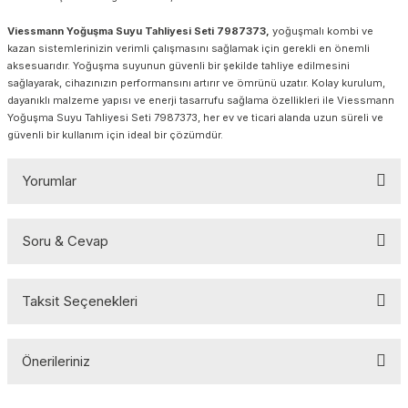
Viessmann Yoğuşma Suyu Tahliyesi Seti 7987373,
yoğuşmalı kombi ve
kazan sistemlerinizin verimli çalışmasını sağlamak için gerekli en önemli
aksesuarıdır. Yoğuşma suyunun güvenli bir şekilde tahliye edilmesini
sağlayarak, cihazınızın performansını artırır ve ömrünü uzatır. Kolay kurulum,
dayanıklı malzeme yapısı ve enerji tasarrufu sağlama özellikleri ile Viessmann
Yoğuşma Suyu Tahliyesi Seti 7987373, her ev ve ticari alanda uzun süreli ve
güvenli bir kullanım için ideal bir çözümdür.
Yorumlar
Soru & Cevap
Bu ürüne ilk yorumu siz yapın!
Taksit Seçenekleri
Yorum Yaz
Ürün hakkında henüz soru sorulmamış.
Önerileriniz
Soru Sor