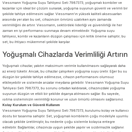
Viessmann Yoğuşma Suyu Tahliyesi Seti 7987373, yoğuşmalı kombiler ve
kazanlar için ideal bir çözüm sunarak, yoğuşma suyunun güvenli ve verimli bir
şekilde tahliye edilmesini sağlar. Viessmann’ın yüksek kaliteli aksesuarları
arasında yer alan bu set, cihazınızın ömrünü uzatırken aynı zamanda
verimliliğini de artırır. Viessmann, sektördeki liderliği ve güvenilirliği ile her
zaman en iyi performansı sunmaya devam etmektedir. Yoğuşma suyu
tahliyesi, kombi ve kazanların düzgün çalışması için kritik öneme sahiptir; bu
set, bu ihtiyacı mükemmel şekilde karşılar.
Yoğuşmalı Cihazlarda Verimliliği Artırın
Yoğuşmalı cihazlar, yakıtın maksimum verimle kullanılmasını sağlayarak daha
az enerji tüketir. Ancak, bu cihazlar çalışırken yoğuşma suyu üretir. Eğer bu su
düzgün bir şekilde tahliye edilmezse, cihazın performansını olumsuz
etkileyebilir ve sistemde arızalar meydana gelebilir. Viessmann Yoğuşma Suyu
Tahliyesi Seti 7987373, bu sorunu ortadan kaldırarak, cihazınızdaki yoğuşma
suyunun düzgün ve etkili bir şekilde dışarıya atılmasını sağlar. Bu sayede,
ısıtma sisteminizin verimliliği korunur ve uzun ömürlü olmasını sağlarsınız.
Kolay Kurulum ve Güvenli Kullanım
Viessmann Yoğuşma Suyu Tahliyesi Seti 7987373, kurulumu kolay ve kullanıcı
dostu bir tasarıma sahiptir. Set, yoğuşmalı kombilerin çoğu modeliyle uyumlu
olacak şekilde üretilmiştir, bu nedenle çoğu sistemle kolayca entegre
edilebilir. Bağlantılar, cihazınıza uygun şekilde yapılır ve sızdırmazlık sağlanır.