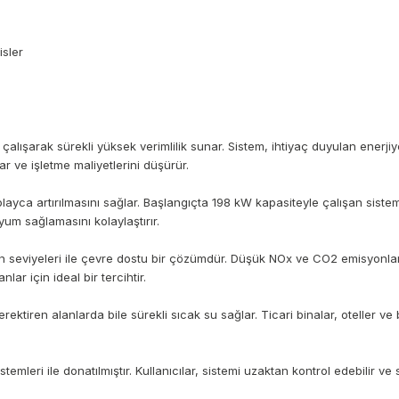
isler
alışarak sürekli yüksek verimlilik sunar. Sistem, ihtiyaç duyulan enerj
ar ve işletme maliyetlerini düşürür.
yca artırılmasını sağlar. Başlangıçta 198 kW kapasiteyle çalışan sistem, e
yum sağlamasını kolaylaştırır.
viyeleri ile çevre dostu bir çözümdür. Düşük NOx ve CO2 emisyonları s
lar için ideal bir tercihtir.
ektiren alanlarda bile sürekli sıcak su sağlar. Ticari binalar, oteller ve
ri ile donatılmıştır. Kullanıcılar, sistemi uzaktan kontrol edebilir ve sıcak