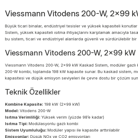
Viessmann Vitodens 200-W, 2x99 kW 
Büyük ticari binalar, endüstriyel tesisler ve yüksek kapasiteli konu
Sistem, yüksek kapasiteli ısıtma ihtiyaçlarını karşılamak amacıyla ta
bu sistem, ticari ve endüstriyel alanlarda güvenli ve sürdürülebilir bi
Viessmann Vitodens 200-W, 2x99 kW 
Viessmann Vitodens 200-W, 2x99 kW Kaskad Sistem, modüler gazlı kombi
200-W kombi, toplamda 198 kW kapasite sunar. Bu kaskad sistem, modül
kapasitesi ve düşük emisyon seviyeleri ile çevre dostu bir çözüm sun
Teknik Özellikler
Kombine Kapasite:
198 kW (2x99 kW)
Model:
Vitodens 200-W
Isıtma Verimliliği:
Yüksek verim (yüzde 98’e kadar)
Isıtma Tipi:
Modülasyonlu gazlı kombi
Sistem Uyumluluğu:
Modüler yapısı ile kapasite arttırılabilir
Emisyonlar:
Düşük NOx ve CO2 emisyonları