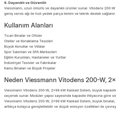
6. Dayanıklı ve Güvenilir
Viessmann, uzun ömürlü ve dayanıklı ürünler sunar. Vitodens 200-W komb
geniş servis ağı ile hızlı yedek parça temini ve teknik destek sağlanır.
Kullanım Alanları
Ticari Binalar ve Ofisler
Oteller ve Konaklama Tesisleri
Büyük Konutlar ve Villalar
Spor Salonları ve SPA Merkezleri
Eğitim Kurumları, Hastaneler ve Yurtlar
İndüstriyel Tesisler ve Fabrikalar
Kamu Binaları ve Büyük Projeler
Neden Viessmann Vitodens 200-W, 2
Viessmann Vitodens 200-W, 2x99 kW Kaskad Sistem, büyük kapasiteli ıs
seçenek sunar. Modüler yapısı sayesinde kapasite ihtiyacına göre sistem 
Viessmann Vitodens 200-W, 2x99 kW Kaskad Sistem, büyük binalar, otel
arttıkça kolayca genişletilebilir ve düşük emisyon özellikleri ile çevr