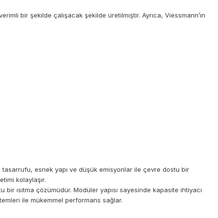
imli bir şekilde çalışacak şekilde üretilmiştir. Ayrıca, Viessmann’ın
 tasarrufu, esnek yapı ve düşük emisyonlar ile çevre dostu bir
timi kolaylaşır.
tu bir ısıtma çözümüdür. Modüler yapısı sayesinde kapasite ihtiyacı
sistemleri ile mükemmel performans sağlar.