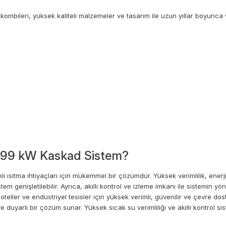
ileri, yüksek kaliteli malzemeler ve tasarım ile uzun yıllar boyunca ver
x99 kW Kaskad Sistem?
ıtma ihtiyaçları için mükemmel bir çözümdür. Yüksek verimlilik, enerji
genişletilebilir. Ayrıca, akıllı kontrol ve izleme imkanı ile sistemin yöne
ler ve endüstriyel tesisler için yüksek verimli, güvenilir ve çevre dos
eye duyarlı bir çözüm sunar. Yüksek sıcak su verimliliği ve akıllı kontrol 