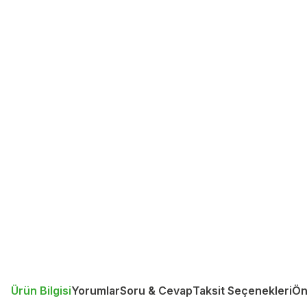
Ürün Bilgisi
Yorumlar
Soru & Cevap
Taksit Seçenekleri
Ön