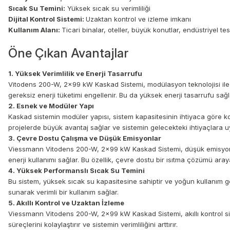
Sıcak Su Temini:
Yüksek sıcak su verimliliği
Dijital Kontrol Sistemi:
Uzaktan kontrol ve izleme imkanı
Kullanım Alanı:
Ticari binalar, oteller, büyük konutlar, endüstriyel tes
Öne Çıkan Avantajlar
1. Yüksek Verimlilik ve Enerji Tasarrufu
Vitodens 200-W, 2x99 kW Kaskad Sistemi, modülasyon teknolojisi ile ç
gereksiz enerji tüketimi engellenir. Bu da yüksek enerji tasarrufu sağl
2. Esnek ve Modüler Yapı
Kaskad sistemin modüler yapısı, sistem kapasitesinin ihtiyaca göre kola
projelerde büyük avantaj sağlar ve sistemin gelecekteki ihtiyaçlara u
3. Çevre Dostu Çalışma ve Düşük Emisyonlar
Viessmann Vitodens 200-W, 2x99 kW Kaskad Sistemi, düşük emisyon se
enerji kullanımı sağlar. Bu özellik, çevre dostu bir ısıtma çözümü arayan
4. Yüksek Performanslı Sıcak Su Temini
Bu sistem, yüksek sıcak su kapasitesine sahiptir ve yoğun kullanım ger
sunarak verimli bir kullanım sağlar.
5. Akıllı Kontrol ve Uzaktan İzleme
Viessmann Vitodens 200-W, 2x99 kW Kaskad Sistemi, akıllı kontrol sistemle
süreçlerini kolaylaştırır ve sistemin verimliliğini arttırır.