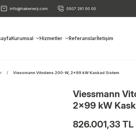
info@hakenerji.com
0507 261 00 00
ayfa
Kurumsal
Hizmetler
Referanslar
İletişim
r
Viessmann Vitodens 200-W, 2x99 kW Kaskad Sistem
Viessmann Vit
2x99 kW Kask
826.001,33 TL