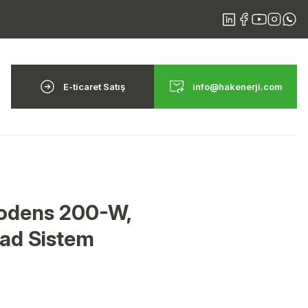
E-ticaret Satış
info@hakenerji.com
odens 200-W,
ad Sistem