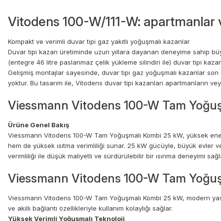
Vitodens 100-W/111-W: apartmanlar ve
Kompakt ve verimli duvar tipi gaz yakıtlı yoğuşmalı kazanlar
Duvar tipi kazan üretiminde uzun yıllara dayanan deneyime sahip büyü
(entegre 46 litre paslanmaz çelik yükleme silindiri ile) duvar tipi kazanl
Gelişmiş montajlar sayesinde, duvar tipi gaz yoğuşmalı kazanlar son d
yoktur. Bu tasarım ile, Vitodens duvar tipi kazanları apartmanların ve
Viessmann Vitodens 100-W Tam Yoğuşm
Ürüne Genel Bakış
Viessmann Vitodens 100-W Tam Yoğuşmalı Kombi 25 kW, yüksek enerji 
hem de yüksek ısıtma verimliliği sunar. 25 kW gücüyle, büyük evler ve 
verimliliği ile düşük maliyetli ve sürdürülebilir bir ısınma deneyimi sağl
Viessmann Vitodens 100-W Tam Yoğuşmal
Viessmann Vitodens 100-W Tam Yoğuşmalı Kombi 25 kW, modern yaşam al
ve akıllı bağlantı özellikleriyle kullanım kolaylığı sağlar.
Yüksek Verimli Yoğuşmalı Teknoloji