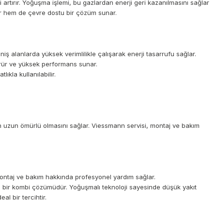
artırır. Yoğuşma işlemi, bu gazlardan enerji geri kazanılmasını sağlar
ğlar hem de çevre dostu bir çözüm sunar.
ş alanlarda yüksek verimlilikle çalışarak enerji tasarrufu sağlar.
şürür ve yüksek performans sunar.
kla kullanılabilir.
nin uzun ömürlü olmasını sağlar. Viessmann servisi, montaj ve bakım
 montaj ve bakım hakkında profesyonel yardım sağlar.
el bir kombi çözümüdür. Yoğuşmalı teknoloji sayesinde düşük yakıt
l bir tercihtir.