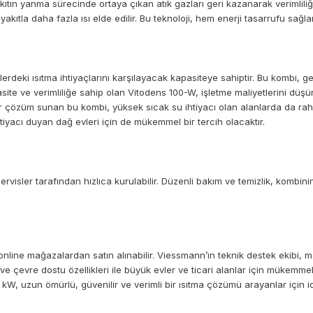
n yanma sürecinde ortaya çıkan atık gazları geri kazanarak verimliliği 
 yakıtla daha fazla ısı elde edilir. Bu teknoloji, hem enerji tasarrufu sa
eki ısıtma ihtiyaçlarını karşılayacak kapasiteye sahiptir. Bu kombi, geni
asite ve verimliliğe sahip olan Vitodens 100-W, işletme maliyetlerini dü
r çözüm sunan bu kombi, yüksek sıcak su ihtiyacı olan alanlarda da rahatlı
tiyacı duyan dağ evleri için de mükemmel bir tercih olacaktır.
rvisler tarafından hızlıca kurulabilir. Düzenli bakım ve temizlik, kombi
online mağazalardan satın alınabilir. Viessmann’ın teknik destek ekibi,
ve çevre dostu özellikleri ile büyük evler ve ticari alanlar için mükemm
, uzun ömürlü, güvenilir ve verimli bir ısıtma çözümü arayanlar için idea