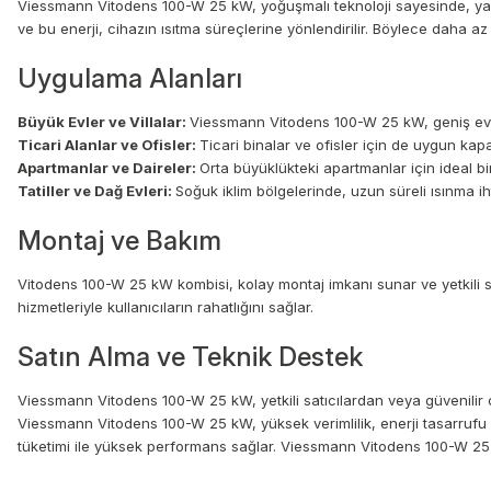
Viessmann Vitodens 100-W 25 kW, yoğuşmalı teknoloji sayesinde, yakıtı
ve bu enerji, cihazın ısıtma süreçlerine yönlendirilir. Böylece daha az
Uygulama Alanları
Büyük Evler ve Villalar:
Viessmann Vitodens 100-W 25 kW, geniş evlerd
Ticari Alanlar ve Ofisler:
Ticari binalar ve ofisler için de uygun kap
Apartmanlar ve Daireler:
Orta büyüklükteki apartmanlar için ideal bi
Tatiller ve Dağ Evleri:
Soğuk iklim bölgelerinde, uzun süreli ısınma ih
Montaj ve Bakım
Vitodens 100-W 25 kW kombisi, kolay montaj imkanı sunar ve yetkili se
hizmetleriyle kullanıcıların rahatlığını sağlar.
Satın Alma ve Teknik Destek
Viessmann Vitodens 100-W 25 kW, yetkili satıcılardan veya güvenilir 
Viessmann Vitodens 100-W 25 kW, yüksek verimlilik, enerji tasarrufu 
tüketimi ile yüksek performans sağlar. Viessmann Vitodens 100-W 25 kW