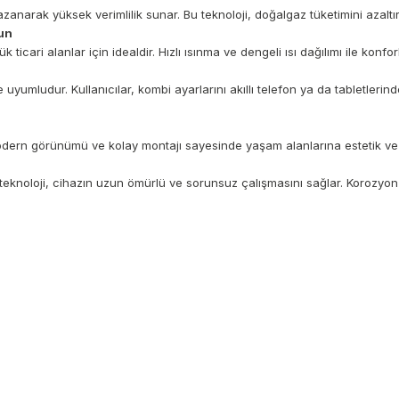
zanarak yüksek verimlilik sunar. Bu teknoloji, doğalgaz tüketimini azaltı
gun
cari alanlar için idealdir. Hızlı ısınma ve dengeli ısı dağılımı ile konfor
yumludur. Kullanıcılar, kombi ayarlarını akıllı telefon ya da tabletlerind
Modern görünümü ve kolay montajı sayesinde yaşam alanlarına estetik ve
teknoloji, cihazın uzun ömürlü ve sorunsuz çalışmasını sağlar. Korozyon v