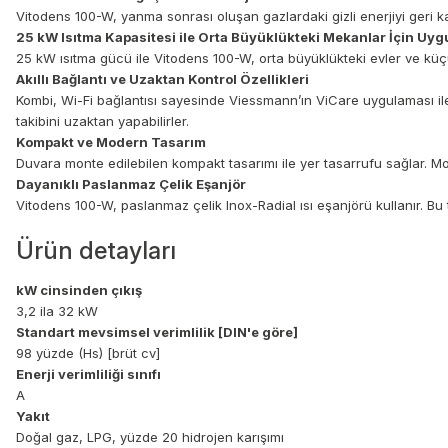
Vitodens 100-W, yanma sonrası oluşan gazlardaki gizli enerjiyi geri ka
25 kW Isıtma Kapasitesi ile Orta Büyüklükteki Mekanlar İçin Uy
25 kW ısıtma gücü ile Vitodens 100-W, orta büyüklükteki evler ve küçük ti
Akıllı Bağlantı ve Uzaktan Kontrol Özellikleri
Kombi, Wi-Fi bağlantısı sayesinde Viessmann’ın ViCare uygulaması ile u
takibini uzaktan yapabilirler.
Kompakt ve Modern Tasarım
Duvara monte edilebilen kompakt tasarımı ile yer tasarrufu sağlar. 
Dayanıklı Paslanmaz Çelik Eşanjör
Vitodens 100-W, paslanmaz çelik Inox-Radial ısı eşanjörü kullanır. Bu 
Ürün detayları
kW cinsinden çıkış
3,2 ila 32 kW
Standart mevsimsel verimlilik [DIN'e göre]
98 yüzde (Hs) [brüt cv]
Enerji verimliliği sınıfı
A
Yakıt
Doğal gaz, LPG, yüzde 20 hidrojen karışımı