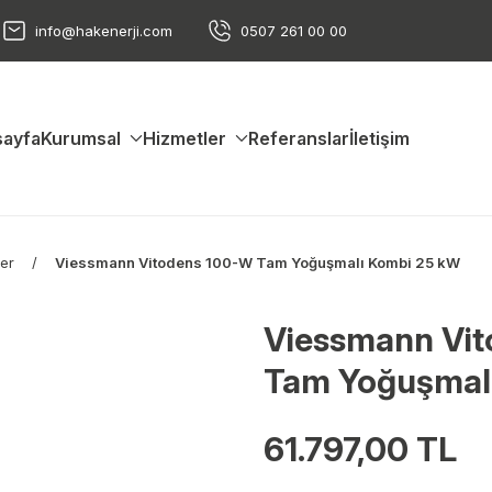
info@hakenerji.com
0507 261 00 00
ayfa
Kurumsal
Hizmetler
Referanslar
İletişim
er
Viessmann Vitodens 100-W Tam Yoğuşmalı Kombi 25 kW
Viessmann Vi
Tam Yoğuşmal
61.797,00 TL