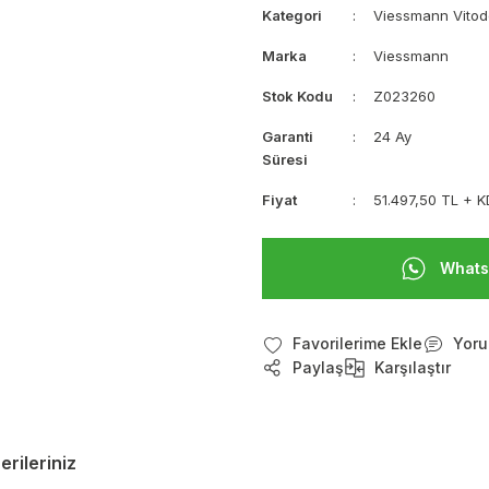
Kategori
Viessmann Vitod
Marka
Viessmann
Stok Kodu
Z023260
Garanti
24 Ay
Süresi
Fiyat
51.497,50 TL + 
Whats
Yoru
Paylaş
Karşılaştır
erileriniz