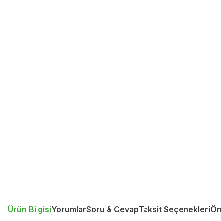
Ürün Bilgisi
Yorumlar
Soru & Cevap
Taksit Seçenekleri
Ön