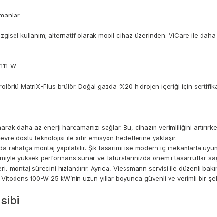
tmanlar
isel kullanım; alternatif olarak mobil cihaz üzerinden. ViCare ile daha f
 111-W
lörlü MatriX-Plus brülör. Doğal gazda %20 hidrojen içeriği için sertifika
narak daha az enerji harcamanızı sağlar. Bu, cihazın verimliliğini artırır
e dostu teknolojisi ile sıfır emisyon hedeflerine yaklaşır.
 rahatça montaj yapılabilir. Şık tasarımı ise modern iç mekanlarla uyum
ketimiyle yüksek performans sunar ve faturalarınızda önemli tasarruflar sağ
ri, montaj sürecini hızlandırır. Ayrıca, Viessmann servisi ile düzenli ba
, Vitodens 100-W 25 kW’nin uzun yıllar boyunca güvenli ve verimli bir şek
sibi