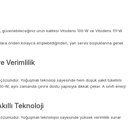
n, güvenebileceğiniz ürün kalitesi Vitodens 100-W ve Vitodens 111-W
ılara önden kolayca erişilebildiğinden, yan servis boşluklarına gerek
Verimlilik
 çözümdür. Yoğuşmalı teknoloji sayesinde hem düşük yakıt tüketimi
00-W, aynı zamanda çevre dostu yapısıyla dikkat çeker. A sınıfı enerji
llı Teknoloji
özümüdür. Yoğuşmalı teknolojisi sayesinde yüksek verimlilik sunar