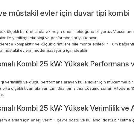
 müstakil evler için duvar tipi kombi
k ölçekli bir üretici olarak neyin önemli olduğunu biliyoruz. Viessman
ar ile yenilikçi teknoloji ve performanslarıyla tanınır.
erece kompakttır ve küçük girintilere bile monte edilebilir. Tüm bağlant
ya müstakil evlerin modernizasyonu için idealdir.
alı Kombi 25 kW: Yüksek Performans ve 
verimliliği ve güçlü performans arayan kullanıcılar için mükemmel bir
orta ölçekli ticari alanlar için ideal bir ısıtma çözümü sunan Vitodens 1
ar.
ı Kombi 25 kW: Yüksek Verimlilik ve Akı
anları için enerji verimli, çevre dostu ve kullanıcı dostu bir ısıtma ç