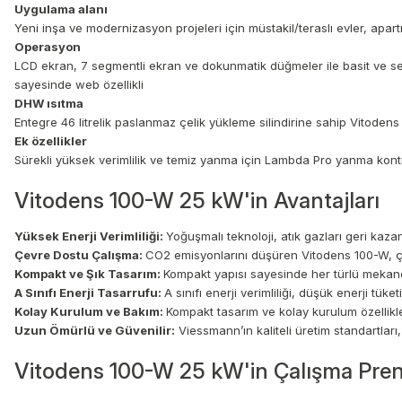
Uygulama alanı
Yeni inşa ve modernizasyon projeleri için müstakil/teraslı evler, apar
Operasyon
LCD ekran, 7 segmentli ekran ve dokunmatik düğmeler ile basit ve sezg
sayesinde web özellikli
DHW ısıtma
Entegre 46 litrelik paslanmaz çelik yükleme silindirine sahip Vitodens
Ek özellikler
Sürekli yüksek verimlilik ve temiz yanma için Lambda Pro yanma kontro
Vitodens 100-W 25 kW'in Avantajları
Yüksek Enerji Verimliliği:
Yoğuşmalı teknoloji, atık gazları geri kaza
Çevre Dostu Çalışma:
CO2 emisyonlarını düşüren Vitodens 100-W, çevr
Kompakt ve Şık Tasarım:
Kompakt yapısı sayesinde her türlü mekanda
A Sınıfı Enerji Tasarrufu:
A sınıfı enerji verimliliği, düşük enerji tü
Kolay Kurulum ve Bakım:
Kompakt tasarım ve kolay kurulum özellikle
Uzun Ömürlü ve Güvenilir:
Viessmann’ın kaliteli üretim standartları
Vitodens 100-W 25 kW'in Çalışma Pren