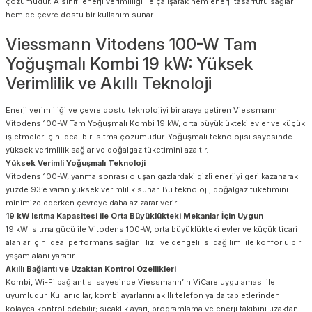
çözümüdür. A sınıfı enerji verimliliği ile çalışarak hem enerji tasarrufu sağlar
hem de çevre dostu bir kullanım sunar.
Viessmann Vitodens 100-W Tam
Yoğuşmalı Kombi 19 kW: Yüksek
Verimlilik ve Akıllı Teknoloji
Enerji verimliliği ve çevre dostu teknolojiyi bir araya getiren Viessmann
Vitodens 100-W Tam Yoğuşmalı Kombi 19 kW, orta büyüklükteki evler ve küçük
işletmeler için ideal bir ısıtma çözümüdür. Yoğuşmalı teknolojisi sayesinde
yüksek verimlilik sağlar ve doğalgaz tüketimini azaltır.
Yüksek Verimli Yoğuşmalı Teknoloji
Vitodens 100-W, yanma sonrası oluşan gazlardaki gizli enerjiyi geri kazanarak
yüzde 93’e varan yüksek verimlilik sunar. Bu teknoloji, doğalgaz tüketimini
minimize ederken çevreye daha az zarar verir.
19 kW Isıtma Kapasitesi ile Orta Büyüklükteki Mekanlar İçin Uygun
19 kW ısıtma gücü ile Vitodens 100-W, orta büyüklükteki evler ve küçük ticari
alanlar için ideal performans sağlar. Hızlı ve dengeli ısı dağılımı ile konforlu bir
yaşam alanı yaratır.
Akıllı Bağlantı ve Uzaktan Kontrol Özellikleri
Kombi, Wi-Fi bağlantısı sayesinde Viessmann’ın ViCare uygulaması ile
uyumludur. Kullanıcılar, kombi ayarlarını akıllı telefon ya da tabletlerinden
kolayca kontrol edebilir; sıcaklık ayarı, programlama ve enerji takibini uzaktan