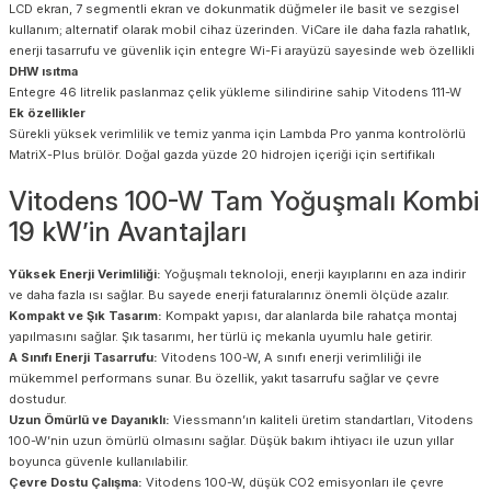
LCD ekran, 7 segmentli ekran ve dokunmatik düğmeler ile basit ve sezgisel
kullanım; alternatif olarak mobil cihaz üzerinden. ViCare ile daha fazla rahatlık,
enerji tasarrufu ve güvenlik için entegre Wi-Fi arayüzü sayesinde web özellikli
DHW ısıtma
Entegre 46 litrelik paslanmaz çelik yükleme silindirine sahip Vitodens 111-W
Ek özellikler
Sürekli yüksek verimlilik ve temiz yanma için Lambda Pro yanma kontrolörlü
MatriX-Plus brülör. Doğal gazda yüzde 20 hidrojen içeriği için sertifikalı
Vitodens 100-W Tam Yoğuşmalı Kombi
19 kW’in Avantajları
Yüksek Enerji Verimliliği:
Yoğuşmalı teknoloji, enerji kayıplarını en aza indirir
ve daha fazla ısı sağlar. Bu sayede enerji faturalarınız önemli ölçüde azalır.
Kompakt ve Şık Tasarım:
Kompakt yapısı, dar alanlarda bile rahatça montaj
yapılmasını sağlar. Şık tasarımı, her türlü iç mekanla uyumlu hale getirir.
A Sınıfı Enerji Tasarrufu:
Vitodens 100-W, A sınıfı enerji verimliliği ile
mükemmel performans sunar. Bu özellik, yakıt tasarrufu sağlar ve çevre
dostudur.
Uzun Ömürlü ve Dayanıklı:
Viessmann’ın kaliteli üretim standartları, Vitodens
100-W’nin uzun ömürlü olmasını sağlar. Düşük bakım ihtiyacı ile uzun yıllar
boyunca güvenle kullanılabilir.
Çevre Dostu Çalışma:
Vitodens 100-W, düşük CO2 emisyonları ile çevre