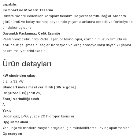
yapabilir.
Kompakt ve Modern Tasarım
Duvara monte edilebilen kompakt tasarımı ile yer tasarrufu sağlar. Modern
görünümü ve kolay montajı sayesinde yaşam alanlarına estetik ve fonksiyonel
bir dokunuş sunar.
Dayanıklı Paslanmaz Çelik Eşanjör
Paslanmaz çelik Inox-Radial eşanjör teknolojisi, kombinin uzun ömürlü ve
sorunsuz çalışmasını sağlar. Korozyon ve kireçlenmeye karşı dayanıklı yapısı
bakım maliyetlerini azaltır.
Ürün detayları
kW cinsinden çıkış
3,2 ila 32 kW
Standart mevsimsel verimlilik [DIN'e göre]
98 yüzde (Hs) [brüt cv]
Enerji verimliliği sınıfı
A
Yakıt
Doğal gaz, LPG, yüzde 20 hidrojen karışımı
Uygulama alanı
Yeni inşa ve modernizasyon projeleri için müstakil/teraslı evler, apartmanlar
Operasyon