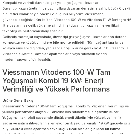
Kompakt ve verimli duvar tipi gaz yakıtlı yoğuşmalı kazanlar
Duvar tipi kazan üretiminde uzun yıllara dayanan deneyime sahip büyük ölçekli
bir üretici olarak neyin önemli olduğunu biliyoruz. Viessmann,
güvenebileceğiniz ürün kalitesi Vitodens 100-W ve Vitodens 111-W (entegre 46
litre paslanmaz çelik yükleme silindiri ile) duvar tipi kazanlar ile yenilikçi
teknoloji ve performanslarıyla tanınır.
Gelişmiş montajlar sayesinde, duvar tipi gaz yoğuşmalı kazanlar son derece
kompakttır ve küçük girintilere bile monte edilebilir. Tüm bağlantılara önden
kolayca erişilebildiğinden, yan servis boşluklarına gerek yoktur. Bu tasarım ile,
Vitodens duvar tipi kazanları apartmanların veya müstakil evlerin
modernizasyonu için idealdir.
Viessmann Vitodens 100-W Tam
Yoğuşmalı Kombi 19 kW: Enerji
Verimliliği ve Yüksek Performans
Ürüne Genel Bakış
Viessmann Vitodens 100-W Tam Yoğuşmalı Kombi 19 kW, enerji verimliliği ve
yüksek performans arayan kullanıcılar için mükemmel bir çözüm sunar.
Yoğuşmalı teknoloji sayesinde düşük enerji tüketimiyle yüksek verimlilik
sağlar ve ısıtma ihtiyaçlarınızı en ekonomik şekilde karşılar. 19 kW gücüyle orta
büyüklükteki evler, apartmanlar ve küçük ticari alanlar için ideal bir ısıtma