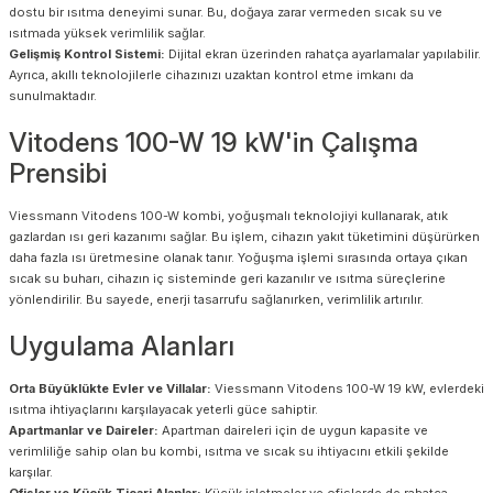
dostu bir ısıtma deneyimi sunar. Bu, doğaya zarar vermeden sıcak su ve
ısıtmada yüksek verimlilik sağlar.
Gelişmiş Kontrol Sistemi:
Dijital ekran üzerinden rahatça ayarlamalar yapılabilir.
Ayrıca, akıllı teknolojilerle cihazınızı uzaktan kontrol etme imkanı da
sunulmaktadır.
Vitodens 100-W 19 kW'in Çalışma
Prensibi
Viessmann Vitodens 100-W kombi, yoğuşmalı teknolojiyi kullanarak, atık
gazlardan ısı geri kazanımı sağlar. Bu işlem, cihazın yakıt tüketimini düşürürken
daha fazla ısı üretmesine olanak tanır. Yoğuşma işlemi sırasında ortaya çıkan
sıcak su buharı, cihazın iç sisteminde geri kazanılır ve ısıtma süreçlerine
yönlendirilir. Bu sayede, enerji tasarrufu sağlanırken, verimlilik artırılır.
Uygulama Alanları
Orta Büyüklükte Evler ve Villalar:
Viessmann Vitodens 100-W 19 kW, evlerdeki
ısıtma ihtiyaçlarını karşılayacak yeterli güce sahiptir.
Apartmanlar ve Daireler:
Apartman daireleri için de uygun kapasite ve
verimliliğe sahip olan bu kombi, ısıtma ve sıcak su ihtiyacını etkili şekilde
karşılar.
Ofisler ve Küçük Ticari Alanlar:
Küçük işletmeler ve ofislerde de rahatça