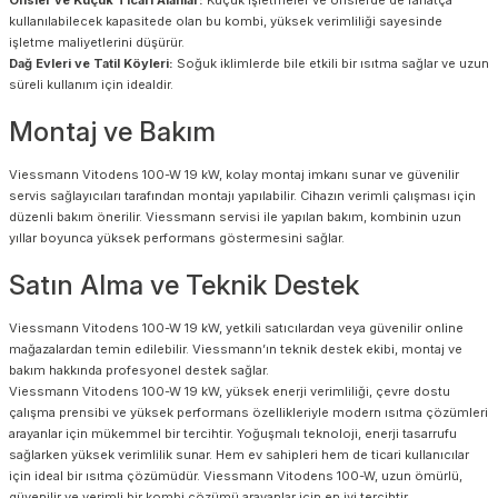
kullanılabilecek kapasitede olan bu kombi, yüksek verimliliği sayesinde
işletme maliyetlerini düşürür.
Dağ Evleri ve Tatil Köyleri:
Soğuk iklimlerde bile etkili bir ısıtma sağlar ve uzun
süreli kullanım için idealdir.
Montaj ve Bakım
Viessmann Vitodens 100-W 19 kW, kolay montaj imkanı sunar ve güvenilir
servis sağlayıcıları tarafından montajı yapılabilir. Cihazın verimli çalışması için
düzenli bakım önerilir. Viessmann servisi ile yapılan bakım, kombinin uzun
yıllar boyunca yüksek performans göstermesini sağlar.
Satın Alma ve Teknik Destek
Viessmann Vitodens 100-W 19 kW, yetkili satıcılardan veya güvenilir online
mağazalardan temin edilebilir. Viessmann’ın teknik destek ekibi, montaj ve
bakım hakkında profesyonel destek sağlar.
Viessmann Vitodens 100-W 19 kW, yüksek enerji verimliliği, çevre dostu
çalışma prensibi ve yüksek performans özellikleriyle modern ısıtma çözümleri
arayanlar için mükemmel bir tercihtir. Yoğuşmalı teknoloji, enerji tasarrufu
sağlarken yüksek verimlilik sunar. Hem ev sahipleri hem de ticari kullanıcılar
için ideal bir ısıtma çözümüdür. Viessmann Vitodens 100-W, uzun ömürlü,
güvenilir ve verimli bir kombi çözümü arayanlar için en iyi tercihtir.