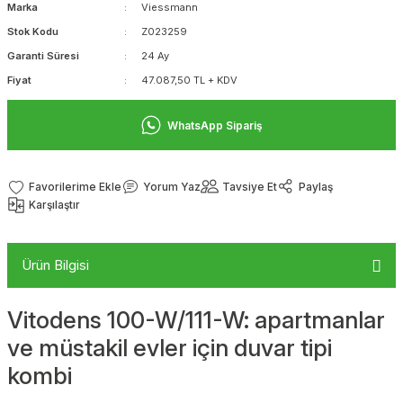
Marka
Viessmann
Stok Kodu
Z023259
Garanti Süresi
24 Ay
Fiyat
47.087,50 TL + KDV
WhatsApp Sipariş
Yorum Yaz
Tavsiye Et
Paylaş
Karşılaştır
Ürün Bilgisi
Vitodens 100-W/111-W: apartmanlar
ve müstakil evler için duvar tipi
kombi