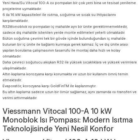
Yeni Hava/Su Vitocal 100-A ısı pompaları bir çok yeni bina ve tesisat yenileme
projelerine uymaktadır.
6 ila 16 kW kapasiteleri ile ısıtma, soğutma ve sıcak su ihtiyaclarını
karşılamaktadır.
R32Monoblok ısı pompaları iç mahalde ayrı bir ünite gerektirmemektedir,
sadece dış mahalde istenilen yerde monte edilmeleri yeterli olmaktadır.
Bütün soğutma çevrimi tek bir gövde içinde bulunduğundan iç mahalde
bulunan bir iç ünite ile bağlantı kurmaya gerek kalmaz. İç ve dış ünite arası
yapılan borulama çalışmasının tasarrufu ile montaj daha hızlı ve kolay
olmaktadır.
Daha çevreci soğutucu akışkan R32 ile yüksek sıcaklıklara ve yüksek verimlere
ulaşılmaktadır.
Altın kaplama korozyana karşı korumakta ve uzun bir kullanım ömrü temin
etmektedir.
Evaporatör, korozyana karşı GoldFinTM ile kaplanmıştır.
Bu altın kaplama sadece uzun bir ömür sağlamaz, aynı zamanda ısı transferi ve
verimi arttırmaktadır.
Viessmann Vitocal 100-A 10 kW
Monoblok Isı Pompası: Modern Isıtma
Teknolojisinde Yeni Nesil Konfor