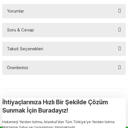
Yorumlar
Soru & Cevap
Bu ürüne ilk yorumu siz yapın!
Taksit Seçenekleri
Yorum Yaz
Ürün hakkında henüz soru sorulmamış.
Önerileriniz
Soru Sor
Bu ürünün fiyat bilgisi, resim, ürün açıklamalarında ve diğer
konularda yetersiz gördüğünüz noktaları öneri formunu kullanarak
tarafımıza iletebilirsiniz.
Görüş ve önerileriniz için teşekkür ederiz.
İhtiyaçlarınıza Hızlı Bir Şekilde Çözüm
Sunmak İçin Buradayız!
Ürün resmi kalitesiz, bozuk veya görüntülenemiyor.
Hakenerji Yerden Isıtma, İstanbul'dan Tüm Türkiye'ye Yerden Isıtma
Ürün açıklamasında eksik bilgiler bulunuyor.
Malzeme Satışı ve Uygulaması Yapmaktadır.