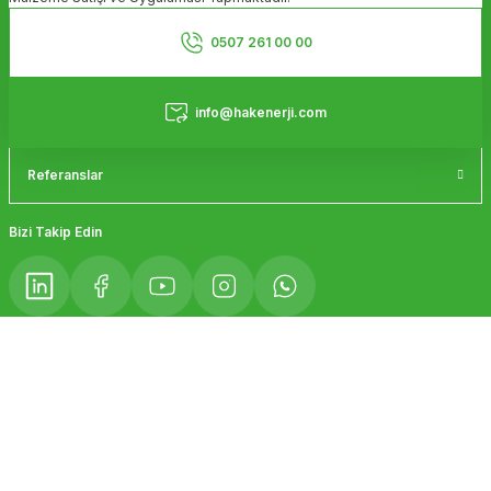
Ürün bilgilerinde hatalar bulunuyor.
Kurumsal
Ürün fiyatı diğer sitelerden daha pahalı.
0507 261 00 00
Bu ürüne benzer farklı alternatifler olmalı.
Hizmetler
info@hakenerji.com
Referanslar
Gönder
Bizi Takip Edin