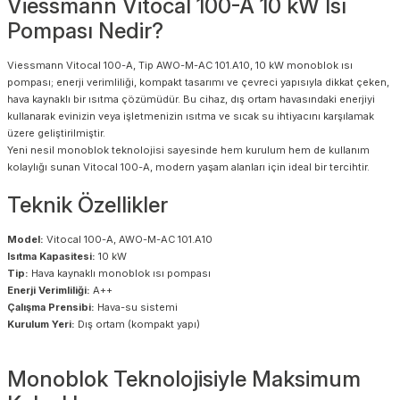
Viessmann Vitocal 100-A 10 kW Isı
Pompası Nedir?
Viessmann Vitocal 100-A, Tip AWO-M-AC 101.A10, 10 kW monoblok ısı
pompası; enerji verimliliği, kompakt tasarımı ve çevreci yapısıyla dikkat çeken,
hava kaynaklı bir ısıtma çözümüdür. Bu cihaz, dış ortam havasındaki enerjiyi
kullanarak evinizin veya işletmenizin ısıtma ve sıcak su ihtiyacını karşılamak
üzere geliştirilmiştir.
Yeni nesil monoblok teknolojisi sayesinde hem kurulum hem de kullanım
kolaylığı sunan Vitocal 100-A, modern yaşam alanları için ideal bir tercihtir.
Teknik Özellikler
Model:
Vitocal 100-A, AWO-M-AC 101.A10
Isıtma Kapasitesi:
10 kW
Tip:
Hava kaynaklı monoblok ısı pompası
Enerji Verimliliği:
A++
Çalışma Prensibi:
Hava-su sistemi
Kurulum Yeri:
Dış ortam (kompakt yapı)
Monoblok Teknolojisiyle Maksimum