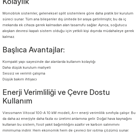
Kolaylık
Monoblok sistemler, geleneksel split sistemlere göre daha pratik bir kurulum
süreci sunar. Tüm ana bileşenler dış ünitede bir araya getirilmiştir, bu da iç
mekanda ek cihaza gerek kalmadan alan tasarrufu sağlar. Ayrıca, soğutucu
akışkan devresi kapalı sistem olduğu için yetkili kişi dışında müdahaleye gerek
kalmaz.
Başlıca Avantajlar:
Kompakt yapı sayesinde dar alanlarda kullanım kolaylığı
Daha düşük kurulum maliyeti
Sessiz ve verimli çalışma
Düşük bakım ihtiyacı
Enerji Verimliliği ve Çevre Dostu
Kullanım
Viessmann Vitocal 100-A 10 kW modeli, A++ enerji verimlilik sınıfıyla çalışır. Bu
da daha az enerjiyle daha fazla ısı üretimi anlamına gelir. Doğal hava kaynağını
kullanan bu sistem, fosil yakıt bağımlılığını azaltır ve karbon salınımını
minimuma indirir. Hem ekonomik hem de çevreci bir ısıtma çözümü sunar.