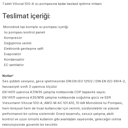
7 adet Vitocal 100-A ısı pompasına kadar kaskad işletme imkanı
Teslimat içeriği:
Monoblok tipi komple ısı pompası içeriği:
Isı pompası kontrol paneli
Kompresör
Değiştirme ventili
Elektronik genleşme valfi
Evaporatör
Kondansatör
EC vantilatör
Notlar!
Ses şiddeti seviyesi, gece işletmesinde DIN EN ISO 12102 / DIN EN ISO 9614-2,
hassasiyet sınıfı 3 uyarınca ölçülür.
EN 14511 uyarınca A7/W35 çalışma noktasında COP kapasite sayısı
EN 14511 uyarınca A35/W18 çalışma noktasında soğutma gücü ve EER
Viessmann Vitocal 100-A, AWO-M-AC 101.A10, 10 kW Monoblok Isı Pompası,
hem bireysel hem de ticari kullanıcılar için verimli, sürdürülebilir ve yüksek
performanslı bir ısıtma sistemidir. Enerji tasarrufu, sessiz çalışma, akıllı
kontrol ve uzun ömürlü kullanım gibi avantajları sayesinde, geleceğin ısıtma
teknolojisinde güvenilir bir tercihtir.