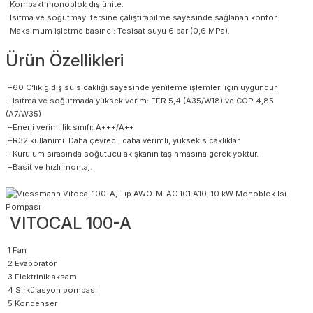
Kompakt monoblok dış ünite.
Isıtma ve soğutmayı tersine çalıştırabilme sayesinde sağlanan konfor.
Maksimum işletme basıncı: Tesisat suyu 6 bar (0,6 MPa).
Ürün Özellikleri
+60 C‘lik gidiş su sıcaklığı sayesinde yenileme işlemleri için uygundur.
+Isıtma ve soğutmada yüksek verim: EER 5,4 (A35/W18) ve COP 4,85
(A7/W35)
+Enerji verimlilik sınıfı: A+++/A++
+R32 kullanımı: Daha çevreci, daha verimli, yüksek sıcaklıklar
+Kurulum sırasında soğutucu akışkanın taşınmasına gerek yoktur.
+Basit ve hızlı montaj.
VITOCAL 100-A
1 Fan
2 Evaporatör
3 Elektrinik aksam
4 Sirkülasyon pompası
5 Kondenser