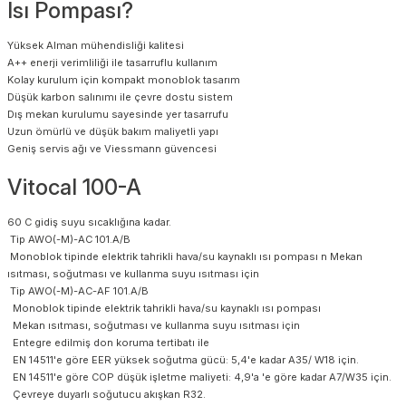
Isı Pompası?
Yüksek Alman mühendisliği kalitesi
A++ enerji verimliliği ile tasarruflu kullanım
Kolay kurulum için kompakt monoblok tasarım
Düşük karbon salınımı ile çevre dostu sistem
Dış mekan kurulumu sayesinde yer tasarrufu
Uzun ömürlü ve düşük bakım maliyetli yapı
Geniş servis ağı ve Viessmann güvencesi
Vitocal 100-A
60 C gidiş suyu sıcaklığına kadar.
Tip AWO(-M)-AC 101.A/B
Monoblok tipinde elektrik tahrikli hava/su kaynaklı ısı pompası n Mekan
ısıtması, soğutması ve kullanma suyu ısıtması için
Tip AWO(-M)-AC-AF 101.A/B
Monoblok tipinde elektrik tahrikli hava/su kaynaklı ısı pompası
Mekan ısıtması, soğutması ve kullanma suyu ısıtması için
Entegre edilmiş don koruma tertibatı ile
EN 14511'e göre EER yüksek soğutma gücü: 5,4'e kadar A35/ W18 için.
EN 14511'e göre COP düşük işletme maliyeti: 4,9'a 'e göre kadar A7/W35 için.
Çevreye duyarlı soğutucu akışkan R32.