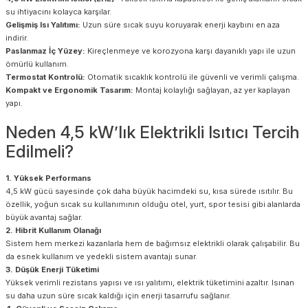
su ihtiyacını kolayca karşılar.
Gelişmiş Isı Yalıtımı:
Uzun süre sıcak suyu koruyarak enerji kaybını en aza
indirir.
Paslanmaz İç Yüzey:
Kireçlenmeye ve korozyona karşı dayanıklı yapı ile uzun
ömürlü kullanım.
Termostat Kontrolü:
Otomatik sıcaklık kontrolü ile güvenli ve verimli çalışma.
Kompakt ve Ergonomik Tasarım:
Montaj kolaylığı sağlayan, az yer kaplayan
yapı.
Neden 4,5 kW’lık Elektrikli Isıtıcı Tercih
Edilmeli?
1. Yüksek Performans
4,5 kW gücü sayesinde çok daha büyük hacimdeki su, kısa sürede ısıtılır. Bu
özellik, yoğun sıcak su kullanımının olduğu otel, yurt, spor tesisi gibi alanlarda
büyük avantaj sağlar.
2. Hibrit Kullanım Olanağı
Sistem hem merkezi kazanlarla hem de bağımsız elektrikli olarak çalışabilir. Bu
da esnek kullanım ve yedekli sistem avantajı sunar.
3. Düşük Enerji Tüketimi
Yüksek verimli rezistans yapısı ve ısı yalıtımı, elektrik tüketimini azaltır. Isınan
su daha uzun süre sıcak kaldığı için enerji tasarrufu sağlanır.