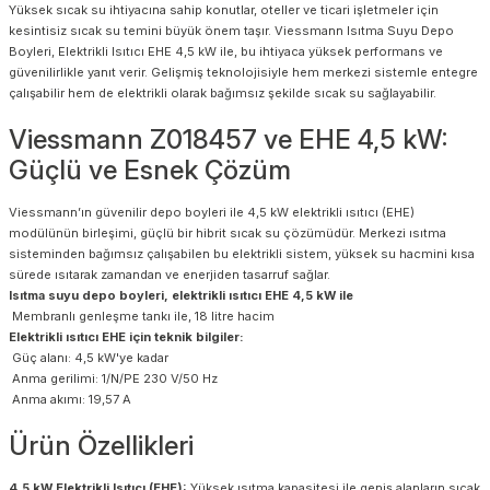
Yüksek sıcak su ihtiyacına sahip konutlar, oteller ve ticari işletmeler için
kesintisiz sıcak su temini büyük önem taşır. Viessmann Isıtma Suyu Depo
Boyleri, Elektrikli Isıtıcı EHE 4,5 kW ile, bu ihtiyaca yüksek performans ve
güvenilirlikle yanıt verir. Gelişmiş teknolojisiyle hem merkezi sistemle entegre
çalışabilir hem de elektrikli olarak bağımsız şekilde sıcak su sağlayabilir.
Viessmann Z018457 ve EHE 4,5 kW:
Güçlü ve Esnek Çözüm
Viessmann’ın güvenilir depo boyleri ile 4,5 kW elektrikli ısıtıcı (EHE)
modülünün birleşimi, güçlü bir hibrit sıcak su çözümüdür. Merkezi ısıtma
sisteminden bağımsız çalışabilen bu elektrikli sistem, yüksek su hacmini kısa
sürede ısıtarak zamandan ve enerjiden tasarruf sağlar.
Isıtma suyu depo boyleri, elektrikli ısıtıcı EHE 4,5 kW ile
Membranlı genleşme tankı ile, 18 litre hacim
Elektrikli ısıtıcı EHE için teknik bilgiler:
Güç alanı: 4,5 kW'ye kadar
Anma gerilimi: 1/N/PE 230 V/50 Hz
Anma akımı: 19,57 A
Ürün Özellikleri
4,5 kW Elektrikli Isıtıcı (EHE):
Yüksek ısıtma kapasitesi ile geniş alanların sıcak