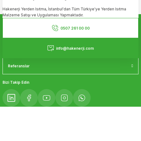
Ürün resmi kalitesiz, bozuk veya görüntülenemiyor.
Hakenerji Yerden Isıtma, İstanbul'dan Tüm Türkiye'ye Yerden Isıtma
Ürün açıklamasında eksik bilgiler bulunuyor.
Malzeme Satışı ve Uygulaması Yapmaktadır.
Ürün bilgilerinde hatalar bulunuyor.
Kurumsal
Ürün fiyatı diğer sitelerden daha pahalı.
0507 261 00 00
Bu ürüne benzer farklı alternatifler olmalı.
Hizmetler
info@hakenerji.com
Referanslar
Gönder
Bizi Takip Edin