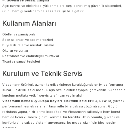
4. Güvenli ve Sessiz Çalışma
Aşırı ısınma ve elektriksel yüklenmelere karşı donatılmış güvenlik sistemleri,
ürünü hem güvenli hem de sessiz çalışır hale getirir.
Kullanım Alanları
Oteller ve pansiyonlar
Spor salonları ve spa merkezleri
Büyük daireler ve müstakil villalar
Okullar ve yurtlar
Restoranlar ve endüstriyel mutfaklar
Ticari ve sanayi tesisleri
Kurulum ve Teknik Servis
Viessmann ürünleri, uzman teknik ekiplerce kurulduğunda en iyi performansı
sunar. Elektrikli ısıtıcı modülü için özel elektrik altyapısı gerekebilir. Bu nedenle
kurulum mutlaka yetkili servis tarafından yapılmalıdır.
Viessmann Isıtma Suyu Depo Boyleri, Elektrikli Isıtıcı EHE 4,5 kW ile,
yüksek
performanslı, esnek ve enerji tasarruflu bir sıcak su çözümü sunar. Güçlü
rezistans yapısı, hızlı ısıtma kapasitesi ve Viessmann kalitesiyle hem konut
hem de ticari kullanım için mükemmel bir tercihtir. Uzun ömürlü, güvenli ve
konforlu bir sıcak su sistemi arıyorsanız, bu model sizin için ideal seçim
olacaktır.