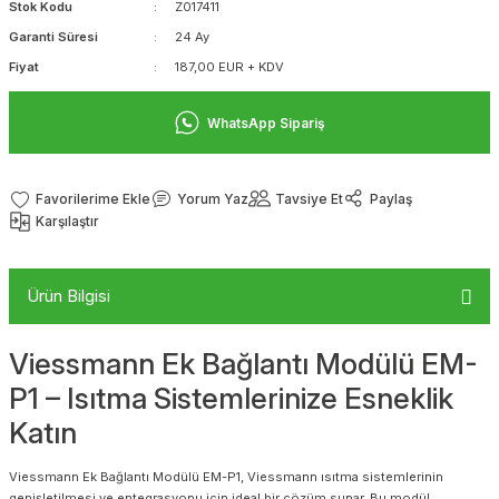
Stok Kodu
Z017411
Garanti Süresi
24 Ay
Fiyat
187,00 EUR + KDV
WhatsApp Sipariş
Yorum Yaz
Tavsiye Et
Paylaş
Karşılaştır
Ürün Bilgisi
Viessmann Ek Bağlantı Modülü EM-
P1 – Isıtma Sistemlerinize Esneklik
Katın
Viessmann Ek Bağlantı Modülü EM-P1, Viessmann ısıtma sistemlerinin
genişletilmesi ve entegrasyonu için ideal bir çözüm sunar. Bu modül,