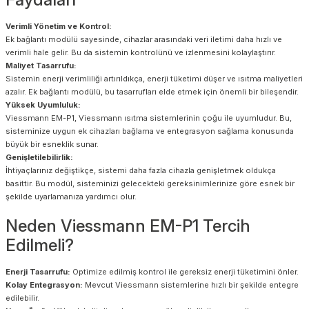
Verimli Yönetim ve Kontrol:
Ek bağlantı modülü sayesinde, cihazlar arasındaki veri iletimi daha hızlı ve
verimli hale gelir. Bu da sistemin kontrolünü ve izlenmesini kolaylaştırır.
Maliyet Tasarrufu:
Sistemin enerji verimliliği artırıldıkça, enerji tüketimi düşer ve ısıtma maliyetleri
azalır. Ek bağlantı modülü, bu tasarrufları elde etmek için önemli bir bileşendir.
Yüksek Uyumluluk:
Viessmann EM-P1, Viessmann ısıtma sistemlerinin çoğu ile uyumludur. Bu,
sisteminize uygun ek cihazları bağlama ve entegrasyon sağlama konusunda
büyük bir esneklik sunar.
Genişletilebilirlik:
İhtiyaçlarınız değiştikçe, sistemi daha fazla cihazla genişletmek oldukça
basittir. Bu modül, sisteminizi gelecekteki gereksinimlerinize göre esnek bir
şekilde uyarlamanıza yardımcı olur.
Neden Viessmann EM-P1 Tercih
Edilmeli?
Enerji Tasarrufu:
Optimize edilmiş kontrol ile gereksiz enerji tüketimini önler.
Kolay Entegrasyon:
Mevcut Viessmann sistemlerine hızlı bir şekilde entegre
edilebilir.