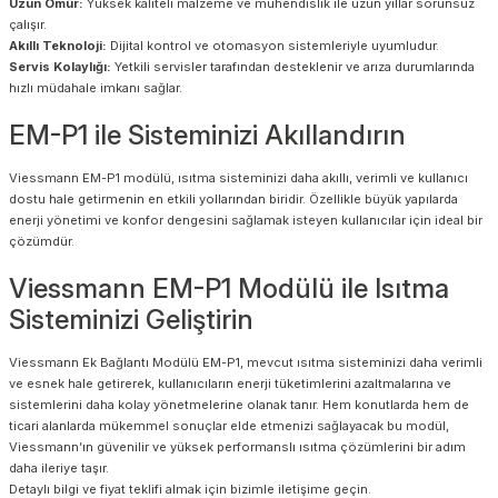
Uzun Ömür:
Yüksek kaliteli malzeme ve mühendislik ile uzun yıllar sorunsuz
çalışır.
Akıllı Teknoloji:
Dijital kontrol ve otomasyon sistemleriyle uyumludur.
Servis Kolaylığı:
Yetkili servisler tarafından desteklenir ve arıza durumlarında
hızlı müdahale imkanı sağlar.
EM-P1 ile Sisteminizi Akıllandırın
Viessmann EM-P1 modülü, ısıtma sisteminizi daha akıllı, verimli ve kullanıcı
dostu hale getirmenin en etkili yollarından biridir. Özellikle büyük yapılarda
enerji yönetimi ve konfor dengesini sağlamak isteyen kullanıcılar için ideal bir
çözümdür.
Viessmann EM-P1 Modülü ile Isıtma
Sisteminizi Geliştirin
Viessmann Ek Bağlantı Modülü EM-P1, mevcut ısıtma sisteminizi daha verimli
ve esnek hale getirerek, kullanıcıların enerji tüketimlerini azaltmalarına ve
sistemlerini daha kolay yönetmelerine olanak tanır. Hem konutlarda hem de
ticari alanlarda mükemmel sonuçlar elde etmenizi sağlayacak bu modül,
Viessmann’ın güvenilir ve yüksek performanslı ısıtma çözümlerini bir adım
daha ileriye taşır.
Detaylı bilgi ve fiyat teklifi almak için bizimle iletişime geçin.