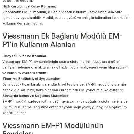
ve kontrol edebilir.
Hızlı Kurulum ve Kolay Kullanım:
Viessmann EM-P1 modülü, kullanıcı dostu kurulumu sayesinde kısa süre
içinde devreye alınabilir. Modül, basit arayüzü ve anlaşılır talimatları ile rahat bir
kullanım deneyimi sunar.
Viessmann Ek Bağlantı Modülü EM-
P1'in Kullanım Alanları
Bireysel Evler ve Konutlar:
Viessmann EM-P1, ev sahiplerinin ısıtma sistemlerini ihtiyaçlarına göre
genişletmelerine olanak tanır. Ek cihazlar bağlanarak, enerji verimliliği sağlanır
ve kullanım konforu artırılır.
Ticari ve Endüstriyel Uygulamalar:
Daha büyük ticari binalar ve endüstriyel tesislerde, EM-P1 modülü, sistemin
esnekliğini artırarak, farklı cihazları entegre eder ve yönetimini kolaylaştırır.
Binalarda Isıtma ve Soğutma Sistemleri:
EM-P1 modülü, sadece ısıtma değil, aynı zamanda soğutma sistemleriyle de
uyumludur. Isıtma-soğutma entegrasyonu sağlayarak, yıl boyunca optimum
konforu sunar.
Viessmann EM-P1 Modülünün
Faydaları