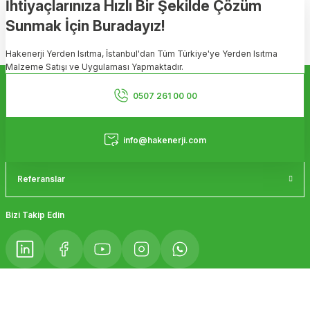
İhtiyaçlarınıza Hızlı Bir Şekilde Çözüm
Sunmak İçin Buradayız!
Ürün resmi kalitesiz, bozuk veya görüntülenemiyor.
Hakenerji Yerden Isıtma, İstanbul'dan Tüm Türkiye'ye Yerden Isıtma
Ürün açıklamasında eksik bilgiler bulunuyor.
Malzeme Satışı ve Uygulaması Yapmaktadır.
Ürün bilgilerinde hatalar bulunuyor.
Kurumsal
Ürün fiyatı diğer sitelerden daha pahalı.
0507 261 00 00
Bu ürüne benzer farklı alternatifler olmalı.
Hizmetler
info@hakenerji.com
Referanslar
Gönder
Bizi Takip Edin