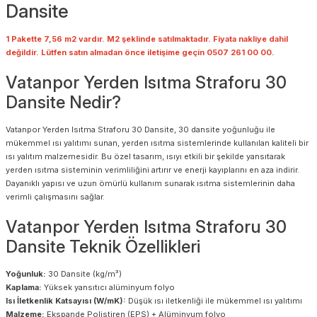
Dansite
1 Pakette 7,56 m2 vardır. M2 şeklinde satılmaktadır. Fiyata nakliye dahil
değildir. Lütfen satın almadan önce iletişime geçin 0507 261 00 00.
Vatanpor Yerden Isıtma Straforu 30
Dansite Nedir?
Vatanpor Yerden Isıtma Straforu 30 Dansite, 30 dansite yoğunluğu ile
mükemmel ısı yalıtımı sunan, yerden ısıtma sistemlerinde kullanılan kaliteli bir
ısı yalıtım malzemesidir. Bu özel tasarım, ısıyı etkili bir şekilde yansıtarak
yerden ısıtma sisteminin verimliliğini artırır ve enerji kayıplarını en aza indirir.
Dayanıklı yapısı ve uzun ömürlü kullanım sunarak ısıtma sistemlerinin daha
verimli çalışmasını sağlar.
Vatanpor Yerden Isıtma Straforu 30
Dansite Teknik Özellikleri
Yoğunluk:
30 Dansite (kg/m³)
Kaplama:
Yüksek yansıtıcı alüminyum folyo
Isı İletkenlik Katsayısı (W/mK):
Düşük ısı iletkenliği ile mükemmel ısı yalıtımı
Malzeme:
Ekspande Polistiren (EPS) + Alüminyum folyo