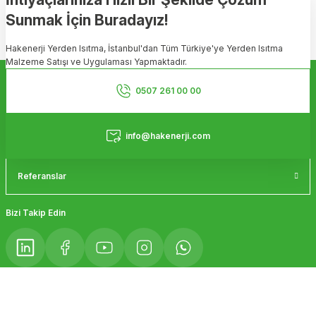
Sunmak İçin Buradayız!
Ürün resmi kalitesiz, bozuk veya görüntülenemiyor.
Hakenerji Yerden Isıtma, İstanbul'dan Tüm Türkiye'ye Yerden Isıtma
Ürün açıklamasında eksik bilgiler bulunuyor.
Malzeme Satışı ve Uygulaması Yapmaktadır.
Ürün bilgilerinde hatalar bulunuyor.
Kurumsal
Ürün fiyatı diğer sitelerden daha pahalı.
0507 261 00 00
Bu ürüne benzer farklı alternatifler olmalı.
Hizmetler
info@hakenerji.com
Referanslar
Gönder
Bizi Takip Edin