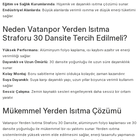
Eğitim ve Sağlık Kurumlarında:
Hijyenik ve dayanıklı ısıtma çözümü sunar.
Endüstriyel Alanlarda:
Büyük alanlarda verimli ısınma ve düşük enerji tüketimi
sağlar.
Neden Vatanpor Yerden Isıtma
Straforu 30 Dansite Tercih Edilmeli?
Yüksek Performans:
Alüminyum folyo kaplama, ısı kaybını azaltır ve enerji
verimliliği sağlar.
Dayanıklı ve Uzun Ömürlü:
30 dansite yoğunluğu ile uzun süre dayanıklılık
sunar.
Kolay Montaj:
Boru sabitleme işlemi oldukça kolaydır, zaman kazandırır.
Suya Dayanıklı:
Suya karşı dayanıklı yapı, uzun yıllar boyunca verimli kullanım
sağlar.
Sessiz Çalışma:
Zemin kaynaklı sesleri engelleyerek daha sessiz bir ortam
yaratır.
Mükemmel Yerden Isıtma Çözümü
Vatanpor Yerden Isıtma Straforu 30 Dansite, alüminyum folyo kaplaması ve 30
dansite yoğunluğu ile mükemmel bir ısı yalıtımı sunar. Yerden ısıtma
sistemlerinde yüksek verim elde edilmesini sağlar, enerji tasarrufu yapmanızı