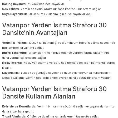
Basınç Dayanımı:
Yüksek basınca dayanıklı
Ses Yalıtımı:
Zemin seslerini azaltarak daha konforlu bir ortam sağlar
Suya Dayanıklılık:
Uzun süreli kullanım için suya dayanıklı yapı
Vatanpor Yerden Isıtma Straforu 30
Dansite’nin Avantajları
Verimli Isı Yalıtımı:
Düşük ısı iletkenliği ve alüminyum folyo kaplama sayesinde
mükemmel ısı yalıtımı sağlar.
Enerji Tasarrufu:
Isı kayıplarını minimize eder ve yerden ısıtma sisteminin
daha verimli çalışmasını sağlar.
Kolay Montaj:
Kolay yerleştirme ve boru sabitleme özellikleri ile montaj süresi
kısalır.
Dayanıklılık:
Yüksek yoğunluğu sayesinde uzun yıllar boyunca kullanılabilir.
Sessiz Çalışma: Zemin seslerini engelleyerek daha sessiz bir ortam yaratır.
Vatanpor Yerden Isıtma Straforu 30
Dansite Kullanım Alanları
Evlerde ve Konutlarda:
Verimli bir ısınma çözümü sağlar ve yaşam alanlarınızı
daha sıcak hale getirir.
Ticari Alanlarda:
Ofisler ve ticari mekanlarda enerji tasarrufu sağlar.