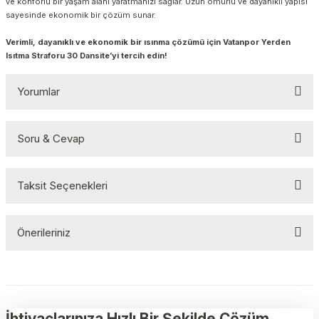
ve konforlu bir yaşam alanı yaratmanızı sağlar. Uzun ömürlü ve dayanıklı yapısı
sayesinde ekonomik bir çözüm sunar.
Verimli, dayanıklı ve ekonomik bir ısınma çözümü için Vatanpor Yerden
Isıtma Straforu 30 Dansite’yi tercih edin!
Yorumlar
Soru & Cevap
Bu ürüne ilk yorumu siz yapın!
Taksit Seçenekleri
Yorum Yaz
Ürün hakkında henüz soru sorulmamış.
Önerileriniz
Soru Sor
Bu ürünün fiyat bilgisi, resim, ürün açıklamalarında ve diğer
konularda yetersiz gördüğünüz noktaları öneri formunu kullanarak
tarafımıza iletebilirsiniz.
Görüş ve önerileriniz için teşekkür ederiz.
İhtiyaçlarınıza Hızlı Bir Şekilde Çözüm