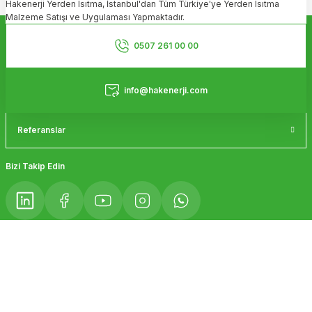
Hakenerji Yerden Isıtma, İstanbul'dan Tüm Türkiye'ye Yerden Isıtma
Ürün açıklamasında eksik bilgiler bulunuyor.
Malzeme Satışı ve Uygulaması Yapmaktadır.
Ürün bilgilerinde hatalar bulunuyor.
Kurumsal
Ürün fiyatı diğer sitelerden daha pahalı.
0507 261 00 00
Bu ürüne benzer farklı alternatifler olmalı.
Hizmetler
info@hakenerji.com
Referanslar
Gönder
Bizi Takip Edin