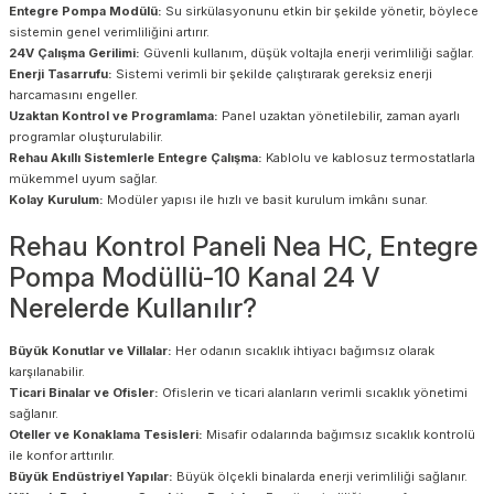
Entegre Pompa Modülü:
Su sirkülasyonunu etkin bir şekilde yönetir, böylece
sistemin genel verimliliğini artırır.
24V Çalışma Gerilimi:
Güvenli kullanım, düşük voltajla enerji verimliliği sağlar.
Enerji Tasarrufu:
Sistemi verimli bir şekilde çalıştırarak gereksiz enerji
harcamasını engeller.
Uzaktan Kontrol ve Programlama:
Panel uzaktan yönetilebilir, zaman ayarlı
programlar oluşturulabilir.
Rehau Akıllı Sistemlerle Entegre Çalışma:
Kablolu ve kablosuz termostatlarla
mükemmel uyum sağlar.
Kolay Kurulum:
Modüler yapısı ile hızlı ve basit kurulum imkânı sunar.
Rehau Kontrol Paneli Nea HC, Entegre
Pompa Modüllü-10 Kanal 24 V
Nerelerde Kullanılır?
Büyük Konutlar ve Villalar:
Her odanın sıcaklık ihtiyacı bağımsız olarak
karşılanabilir.
Ticari Binalar ve Ofisler:
Ofislerin ve ticari alanların verimli sıcaklık yönetimi
sağlanır.
Oteller ve Konaklama Tesisleri:
Misafir odalarında bağımsız sıcaklık kontrolü
ile konfor arttırılır.
Büyük Endüstriyel Yapılar:
Büyük ölçekli binalarda enerji verimliliği sağlanır.