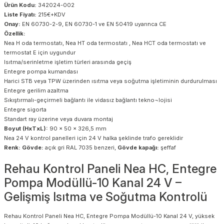
Ürün Kodu:
342024-002
Liste Fiyatı:
215€+KDV
Onay:
EN 60730-2-9, EN 60730-1 ve EN 50419 uyarınca CE
Özellik:
Nea H oda termostatı, Nea HT oda termostatı , Nea HCT oda termostatı ve
termostat E için uygundur
Isıtma/serinletme işletim türleri arasında geçiş
Entegre pompa kumandası
Harici STB veya TPW üzerinden ısıtma veya soğutma işletiminin durdurulması
Entegre gerilim azaltma
Sıkıştırmalı-geçirmeli bağlantı ile vidasız bağlantı tekno¬lojisi
Entegre sigorta
Standart ray üzerine veya duvara montaj
Boyut (HxTxL):
90 x 50 x 326,5 mm
Nea 24 V kontrol panelleri için 24 V halka şeklinde trafo gereklidir
Renk: Gövde:
açık gri RAL 7035 benzeri,
Gövde kapağı:
şeffaf
Rehau Kontrol Paneli Nea HC, Entegre
Pompa Modüllü-10 Kanal 24 V –
Gelişmiş Isıtma ve Soğutma Kontrolü
Rehau Kontrol Paneli Nea HC, Entegre Pompa Modüllü-10 Kanal 24 V, yüksek