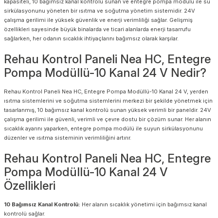
kapasiteli, 10 bağımsız kanal kontrolü sunan ve entegre pompa modülü ile su
sirkülasyonunu yöneten bir ısıtma ve soğutma yönetim sistemidir. 24V
çalışma gerilimi ile yüksek güvenlik ve enerji verimliliği sağlar. Gelişmiş
özellikleri sayesinde büyük binalarda ve ticari alanlarda enerji tasarrufu
sağlarken, her odanın sıcaklık ihtiyaçlarını bağımsız olarak karşılar.
Rehau Kontrol Paneli Nea HC, Entegre
Pompa Modüllü-10 Kanal 24 V Nedir?
Rehau Kontrol Paneli Nea HC, Entegre Pompa Modüllü-10 Kanal 24 V, yerden
ısıtma sistemlerini ve soğutma sistemlerini merkezi bir şekilde yönetmek için
tasarlanmış, 10 bağımsız kanal kontrolü sunan yüksek verimli bir paneldir. 24V
çalışma gerilimi ile güvenli, verimli ve çevre dostu bir çözüm sunar. Her alanın
sıcaklık ayarını yaparken, entegre pompa modülü ile suyun sirkülasyonunu
düzenler ve ısıtma sisteminin verimliliğini artırır.
Rehau Kontrol Paneli Nea HC, Entegre
Pompa Modüllü-10 Kanal 24 V
Özellikleri
10 Bağımsız Kanal Kontrolü:
Her alanın sıcaklık yönetimi için bağımsız kanal
kontrolü sağlar.