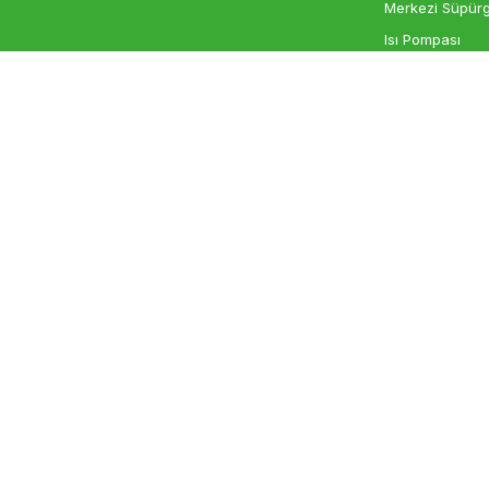
Merkezi Süpürg
Isı Pompası