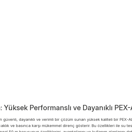
m: Yüksek Performanslı ve Dayanıklı PE
n güvenli, dayanıklı ve verimli bir çözüm sunan yüksek kaliteli bir PEX-
ık ve basınca karşı mükemmel direnç gösterir. Bu özellikleri ile su tes
l 50 m borusunun özelliklerini, avantajlarını ve kullanım alanlarını deta