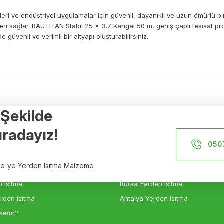
emleri ve endüstriyel uygulamalar için güvenli, dayanıklı ve uzun ömürlü 
leri sağlar. RAUTITAN Stabil 25 x 3,7 Kangal 50 m, geniş çaplı tesisat p
güvenli ve verimli bir altyapı oluşturabilirsiniz.
a yetersiz gördüğünüz noktaları öneri formunu kullanarak tarafımıza ileteb
Ürün hakkında henüz soru sorulmamış.
Bu ürüne ilk yorumu siz yapın!
r Şekilde
Yorum Yaz
Soru Sor
Referanslar
radayız!
İstanbul Yerden Isıtma
050
n Isıtma
İzmir Yerden Isıtma
iye'ye Yerden Isıtma Malzeme
sıtma
Ankara Yerden Isıtma
 Isıtma
Bursa Yerden Isıtma
rden Isıtma
Antalya Yerden Isıtma
Nedir?