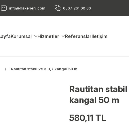
info@hakenerji.com
0507 261 00 00
ayfa
Kurumsal
Hizmetler
Referanslar
İletişim
s
Rautitan stabil 25 x 3,7 kangal 50 m
Rautitan stabil
kangal 50 m
580,11 TL