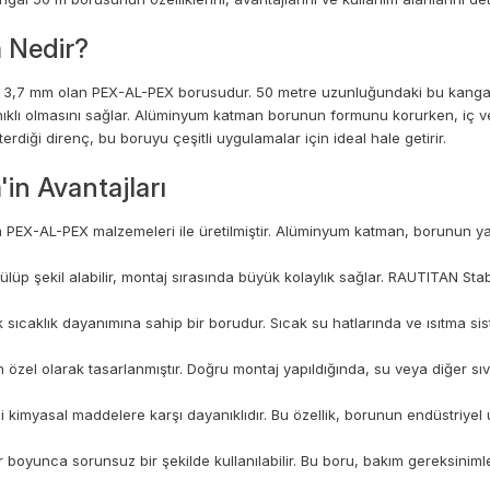
 Nedir?
ı 3,7 mm olan PEX-AL-PEX borusudur. 50 metre uzunluğundaki bu kangal,
ı olmasını sağlar. Alüminyum katman borunun formunu korurken, iç ve dı
erdiği direnç, bu boruyu çeşitli uygulamalar için ideal hale getirir.
in Avantajları
X-AL-PEX malzemeleri ile üretilmiştir. Alüminyum katman, borunun yapısal 
p şekil alabilir, montaj sırasında büyük kolaylık sağlar. RAUTITAN Stab
caklık dayanımına sahip bir borudur. Sıcak su hatlarında ve ısıtma sistem
el olarak tasarlanmıştır. Doğru montaj yapıldığında, su veya diğer sıvıla
i kimyasal maddelere karşı dayanıklıdır. Bu özellik, borunun endüstriy
r boyunca sorunsuz bir şekilde kullanılabilir. Bu boru, bakım gereksiniml