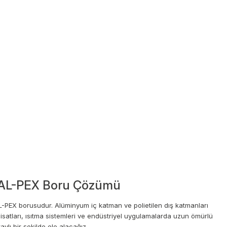
X-AL-PEX Boru Çözümü
AL-PEX borusudur. Alüminyum iç katman ve polietilen dış katmanları
isatları, ısıtma sistemleri ve endüstriyel uygulamalarda uzun ömürlü
ylı bir şekilde ele alacağız.