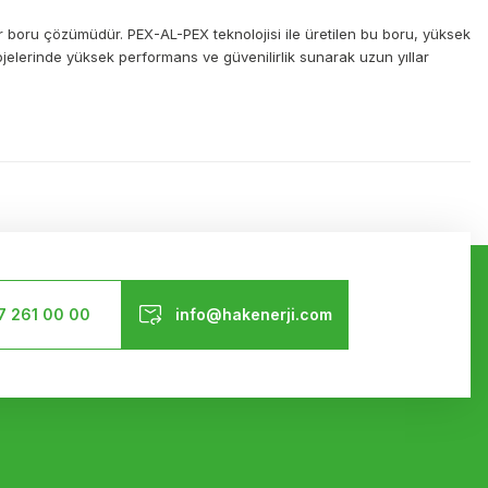
bir boru çözümüdür. PEX-AL-PEX teknolojisi ile üretilen bu boru, yüksek
rojelerinde yüksek performans ve güvenilirlik sunarak uzun yıllar
ilirsiniz.
Bizi Takip Edin
7 261 00 00
info@hakenerji.com