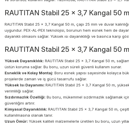
RAUTITAN Stabil 25 x 3,7 Kangal 50 m
RAUTITAN Stabil 25 x 3,7 Kangal 50 m, çapı 25 mm ve duvar kalınlığ
uygundur. PEX-AL-PEX teknolojisi, borunun hem esnek hem de dayanıkl
dayanıklı olmasını sağlar. Yüksek ısı dayanıklılığı ve basınca karşı göst
RAUTITAN Stabil 25 x 3,7 Kangal 50 m'
Yüksek Dayanıklılık:
RAUTITAN Stabil 25 x 3,7 Kangal 50 m, sağlam PE
üstün koruma sağlar. Bu boru, uzun süreli güvenli kullanım sunar.
Esneklik ve Kolay Montaj:
Boru esnek yapısı sayesinde kolayca bükülü
projelerde zaman ve iş gücü tasarrufu sağlar.
Yüksek Isı Dayanımı:
RAUTITAN Stabil 25 x 3,7 Kangal 50 m, yüksek sı
verimliliği sağlar.
Sızdırmazlık Özelliği:
Bu boru, mükemmel sızdırmazlık sağlamak için öz
güvenliğini artırır.
Kimyasal Dayanıklılık:
RAUTITAN Stabil 25 x 3,7 Kangal 50 m, çeşitl
kullanılmasına olanak tanır.
Uzun Ömür:
Yüksek kaliteli malzemelerle üretilen bu boru, uzun yılla