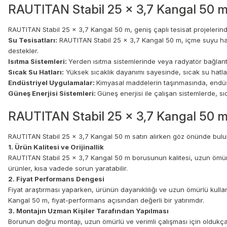
RAUTITAN Stabil 25 x 3,7 Kangal 50 m 
RAUTITAN Stabil 25 x 3,7 Kangal 50 m, geniş çaplı tesisat projelerinde, 
Su Tesisatları:
RAUTITAN Stabil 25 x 3,7 Kangal 50 m, içme suyu hatla
destekler.
Isıtma Sistemleri:
Yerden ısıtma sistemlerinde veya radyatör bağlantıla
Sıcak Su Hatları:
Yüksek sıcaklık dayanımı sayesinde, sıcak su hatlar
Endüstriyel Uygulamalar:
Kimyasal maddelerin taşınmasında, endüstri
Güneş Enerjisi Sistemleri:
Güneş enerjisi ile çalışan sistemlerde, sıc
RAUTITAN Stabil 25 x 3,7 Kangal 50 m
RAUTITAN Stabil 25 x 3,7 Kangal 50 m satın alırken göz önünde bulun
1. Ürün Kalitesi ve Orijinallik
RAUTITAN Stabil 25 x 3,7 Kangal 50 m borusunun kalitesi, uzun ömürlü ve
ürünler, kısa vadede sorun yaratabilir.
2. Fiyat Performans Dengesi
Fiyat araştırması yaparken, ürünün dayanıklılığı ve uzun ömürlü kull
Kangal 50 m, fiyat-performans açısından değerli bir yatırımdır.
3. Montajın Uzman Kişiler Tarafından Yapılması
Borunun doğru montajı, uzun ömürlü ve verimli çalışması için oldukça ö