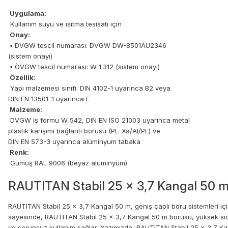
Uygulama:
Kullanım suyu ve ısıtma tesisatı için
Onay:
▪ DVGW tescil numarası: DVGW DW-8501AU2346
(sistem onayı)
▪ ÖVGW tescil numarası: W 1.312 (sistem onayı)
Özellik:
Yapı malzemesi sınıfı: DIN 4102-1 uyarınca B2 veya
DIN EN 13501-1 uyarınca E
Malzeme:
DVGW iş formu W 542, DIN EN ISO 21003 uyarınca metal
plastik karışımı bağlantı borusu (PE-Xa/AI/PE) ve
DIN EN 573-3 uyarınca alüminyum tabaka
Renk:
Gümüş RAL 9006 (beyaz alüminyum)
RAUTITAN Stabil 25 x 3,7 Kangal 50 
RAUTITAN Stabil 25 x 3,7 Kangal 50 m, geniş çaplı boru sistemleri içi
sayesinde, RAUTITAN Stabil 25 x 3,7 Kangal 50 m borusu, yüksek sıcakl
ve sorunsuz kullanım sağlar. Yazımızda, RAUTITAN Stabil 25 x 3,7 Kanga