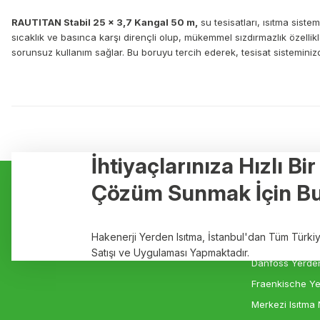
RAUTITAN Stabil 25 x 3,7 Kangal 50 m,
su tesisatları, ısıtma sist
sıcaklık ve basınca karşı dirençli olup, mükemmel sızdırmazlık özellik
sorunsuz kullanım sağlar. Bu boruyu tercih ederek, tesisat sisteminizde 
Bu ürünün fiyat bilgisi, resim, ürün açıklamalarında ve diğer konulard
Görüş ve önerileriniz için teşekkür ederiz.
Ürün resmi kalitesiz, bozuk veya görüntülenemiyor.
İhtiyaçlarınıza Hızlı Bi
Kurumsal
Hizmetler
Ürün açıklamasında eksik bilgiler bulunuyor.
Çözüm Sunmak İçin Bu
Ürün bilgilerinde hatalar bulunuyor.
Hakkımızda
Yerden Isıtma
Ürün fiyatı diğer sitelerden daha pahalı.
Markalar
Elektrikli Yerde
Hakenerji Yerden Isıtma, İstanbul'dan Tüm Türk
Bu ürüne benzer farklı alternatifler olmalı.
İletişim
Rehau Yerden I
Satışı ve Uygulaması Yapmaktadır.
Danfoss Yerden
Fraenkische Ye
Merkezi Isıtma 