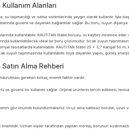
Kullanım Alanları
su taşımacılığı ve ısıtma sistemlerinde yaygın olarak kullanılır. İşte başl
rında güvenli ve dayanıklı bağlantılar sağlar. Bu boru, suyun dışarıya s
rında kullanılabilir. RAUTITAN Stabil borusu, ısı kaybını minimize eder ve 
ında kullanılabilecek ideal bir boru çözümüdür. Sıcak suyun taşınmasında
yel tesisatlarda kullanılabilir. RAUTITAN Stabil 25 x 3,7 Kangal 50 m, kimy
ak suyun taşınmasında kullanılabilir. Isıya dayanıklı yapısı, güneş enerjis
 Satın Alma Rehberi
durulması gereken birkaç önemli faktör vardır:
 güvenli bir kullanım sağlar. Orijinal ürünlerin tercih edilmesi, tesisat 
anımını göz önünde bulundurmalısınız. Ucuz ama kalitesiz borular, uzun v
nemlidir. Uzman kişiler tarafından yapılan montaj, borunun sızdırmazlığın