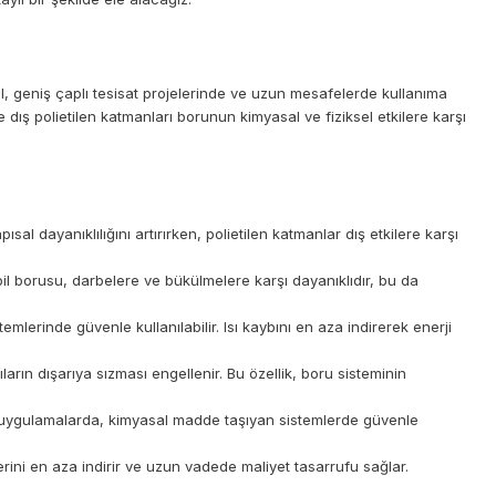
 geniş çaplı tesisat projelerinde ve uzun mesafelerde kullanıma
ş polietilen katmanları borunun kimyasal ve fiziksel etkilere karşı
dayanıklılığını artırırken, polietilen katmanlar dış etkilere karşı
il borusu, darbelere ve bükülmelere karşı dayanıklıdır, bu da
lerinde güvenle kullanılabilir. Isı kaybını en aza indirerek enerji
rın dışarıya sızması engellenir. Bu özellik, boru sisteminin
el uygulamalarda, kimyasal madde taşıyan sistemlerde güvenle
erini en aza indirir ve uzun vadede maliyet tasarrufu sağlar.