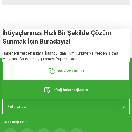
Soru Sor
Bu ürünün fiyat bilgisi, resim, ürün açıklamalarında ve diğer
konularda yetersiz gördüğünüz noktaları öneri formunu kullanarak
tarafımıza iletebilirsiniz.
Görüş ve önerileriniz için teşekkür ederiz.
İhtiyaçlarınıza Hızlı Bir Şekilde Çözüm
Sunmak İçin Buradayız!
Ürün resmi kalitesiz, bozuk veya görüntülenemiyor.
Hakenerji Yerden Isıtma, İstanbul'dan Tüm Türkiye'ye Yerden Isıtma
Ürün açıklamasında eksik bilgiler bulunuyor.
Malzeme Satışı ve Uygulaması Yapmaktadır.
Ürün bilgilerinde hatalar bulunuyor.
Kurumsal
Ürün fiyatı diğer sitelerden daha pahalı.
0507 261 00 00
Bu ürüne benzer farklı alternatifler olmalı.
Hizmetler
info@hakenerji.com
Referanslar
Gönder
Bizi Takip Edin