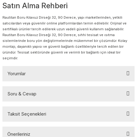
Satın Alma Rehberi
Rautitan Boru Kılavuz Dirseği 32, 90 Derece, yapı marketlerinden, yetkili
satıcılardan veya güvenilir online platformlardan temin edilebilir. Orijinal ve
sertifikalı ürünler tercih edilerek uzun vadeli güvenli kullanım sağlanabilir.
Rautitan Boru Kılavuz Dirseği 32, 90 Derece, sıhhi tesisat ve ısıtma
sistemlerinde boru yön değiştirmelerinde mükemmel bir çözümdür. Kolay
montajı, dayanıklı yapısı ve güvenli bağlantı özellikleriyle tercih edilen bir
üründür. Tesisat sektöründe güvenli ve verimli bir bağlantı için ideal bir
seçimdir.
Yorumlar
Soru & Cevap
Bu ürüne ilk yorumu siz yapın!
Taksit Seçenekleri
Yorum Yaz
Ürün hakkında henüz soru sorulmamış.
Önerileriniz