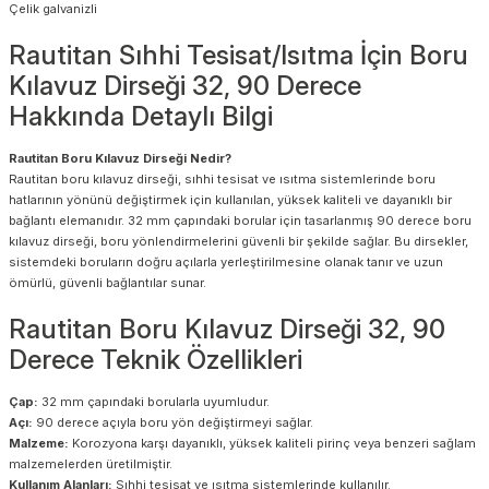
Çelik galvanizli
Rautitan Sıhhi Tesisat/Isıtma İçin Boru
Kılavuz Dirseği 32, 90 Derece
Hakkında Detaylı Bilgi
Rautitan Boru Kılavuz Dirseği Nedir?
Rautitan boru kılavuz dirseği, sıhhi tesisat ve ısıtma sistemlerinde boru
hatlarının yönünü değiştirmek için kullanılan, yüksek kaliteli ve dayanıklı bir
bağlantı elemanıdır. 32 mm çapındaki borular için tasarlanmış 90 derece boru
kılavuz dirseği, boru yönlendirmelerini güvenli bir şekilde sağlar. Bu dirsekler,
sistemdeki boruların doğru açılarla yerleştirilmesine olanak tanır ve uzun
ömürlü, güvenli bağlantılar sunar.
Rautitan Boru Kılavuz Dirseği 32, 90
Derece Teknik Özellikleri
Çap:
32 mm çapındaki borularla uyumludur.
Açı:
90 derece açıyla boru yön değiştirmeyi sağlar.
Malzeme:
Korozyona karşı dayanıklı, yüksek kaliteli pirinç veya benzeri sağlam
malzemelerden üretilmiştir.
Kullanım Alanları:
Sıhhi tesisat ve ısıtma sistemlerinde kullanılır.