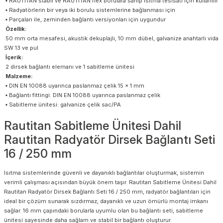
▪ RAUTITAN stabil ve RAUTITAN flex borulara sahip ısıtma tesisatı için kullanılır
▪ Radyatörlerin bir veya iki borulu sistemlerine bağlanması için
▪ Parçaları ile, zeminden bağlantı versiyonları için uygundur
Özellik:
50 mm orta mesafesi, akustik dekuplajlı, 10 mm dübel, galvanize anahtarlı vida
SW 13 ve pul
İçerik:
2 dirsek bağlantı elemanı ve 1 sabitleme ünitesi
Malzeme:
▪ DIN EN 10088 uyarınca paslanmaz çelik 15 x 1 mm
▪ Bağlantı fittingi: DIN EN 10088 uyarınca paslanmaz çelik
▪ Sabitleme ünitesi: galvanize çelik sac/PA
Rautitan Sabitleme Ünitesi Dahil
Rautitan Radyatör Dirsek Bağlantı Seti
16 / 250 mm
Isıtma sistemlerinde güvenli ve dayanıklı bağlantılar oluşturmak, sistemin
verimli çalışması açısından büyük önem taşır. Rautitan Sabitleme Ünitesi Dahil
Rautitan Radyatör Dirsek Bağlantı Seti 16 / 250 mm, radyatör bağlantıları için
ideal bir çözüm sunarak sızdırmaz, dayanıklı ve uzun ömürlü montaj imkanı
sağlar. 16 mm çapındaki borularla uyumlu olan bu bağlantı seti, sabitleme
ünitesi sayesinde daha sağlam ve stabil bir bağlantı oluşturur.