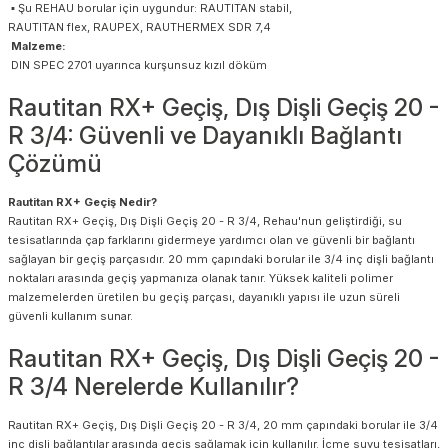
▪ Şu REHAU borular için uygundur: RAUTITAN stabil,
RAUTITAN flex, RAUPEX, RAUTHERMEX SDR 7,4
Malzeme:
DIN SPEC 2701 uyarınca kurşunsuz kızıl döküm
Rautitan RX+ Geçiş, Dış Dişli Geçiş 20 -
R 3/4: Güvenli ve Dayanıklı Bağlantı
Çözümü
Rautitan RX+ Geçiş Nedir?
Rautitan RX+ Geçiş, Dış Dişli Geçiş 20 - R 3/4, Rehau'nun geliştirdiği, su
tesisatlarında çap farklarını gidermeye yardımcı olan ve güvenli bir bağlantı
sağlayan bir geçiş parçasıdır. 20 mm çapındaki borular ile 3/4 inç dişli bağlantı
noktaları arasında geçiş yapmanıza olanak tanır. Yüksek kaliteli polimer
malzemelerden üretilen bu geçiş parçası, dayanıklı yapısı ile uzun süreli
güvenli kullanım sunar.
Rautitan RX+ Geçiş, Dış Dişli Geçiş 20 -
R 3/4 Nerelerde Kullanılır?
Rautitan RX+ Geçiş, Dış Dişli Geçiş 20 - R 3/4, 20 mm çapındaki borular ile 3/4
inç dişli bağlantılar arasında geçiş sağlamak için kullanılır. İçme suyu tesisatları,