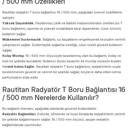
/ 500 mm Özellikleri
Rautitan radyatör T boru bağlantısı 16 / 500 mm, aşağıdaki önemli özelliklere
sahiptir:
Yüksek Dayanıklılık:
Paslanmaz çelik ve kaliteli malzemelerden üretilen bu T
boru bağlantısı, aşınma ve yüksek sıcaklıklara karşı dayanıklıdır. Uzun ömürlü
kullanım sağlar.
Mükemmel Sızdırmazlık:
Bağlantı, su kaçaklarını engelleyerek tesisatın verimli
çalışmasını sağlar. Sızdırmazlık sağlama özelliği, uzun süreli güvenli kullanım
sağlar.
Kolay Montaj:
16 / 500 mm ölçüsüyle tasarlanmış olan bu bağlantı, kolay ve
hızlı bir şekilde kurulabilir. Kullanıcı dostu tasarımı ile montaj süresini kısaltır.
Ve
rimli Isıtma Sağlar:
Rautitan radyatör T boru bağlantısı, radyatörlerin suyla
beslenmesini güvenli ve verimli bir şekilde sağlar, böylece daha etkili ısıtma
performansı elde edilir.
Rautitan Radyatör T Boru Bağlantısı 16
/ 500 mm Nerelerde Kullanılır?
Bu bağlantı elemanı, aşağıdaki alanlarda güvenle kullanılabilir:
Radyatör Bağlantıları:
Evlerde, ofislerde ve ticari binalarda radyatörlerin verimli
bir şekilde bağlanmasını sağlar. 16 / 500 mm ölçüsü, yaygın radyatör
bağlantılarıyla uyumludur.