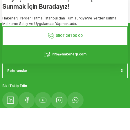
Sunmak İçin Buradayız!
Ürün resmi kalitesiz, bozuk veya görüntülenemiyor.
Hakenerji Yerden Isıtma, İstanbul'dan Tüm Türkiye'ye Yerden Isıtma
Ürün açıklamasında eksik bilgiler bulunuyor.
Malzeme Satışı ve Uygulaması Yapmaktadır.
Ürün bilgilerinde hatalar bulunuyor.
Kurumsal
Ürün fiyatı diğer sitelerden daha pahalı.
0507 261 00 00
Bu ürüne benzer farklı alternatifler olmalı.
Hizmetler
info@hakenerji.com
Referanslar
Gönder
Bizi Takip Edin