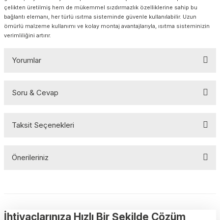
çelikten üretilmiş hem de mükemmel sızdırmazlık özelliklerine sahip bu
bağlantı elemanı, her türlü ısıtma sisteminde güvenle kullanılabilir. Uzun
ömürlü malzeme kullanımı ve kolay montaj avantajlarıyla, ısıtma sisteminizin
verimliliğini artırır.
Yorumlar
Soru & Cevap
Bu ürüne ilk yorumu siz yapın!
Taksit Seçenekleri
Yorum Yaz
Ürün hakkında henüz soru sorulmamış.
Önerileriniz
Soru Sor
Bu ürünün fiyat bilgisi, resim, ürün açıklamalarında ve diğer
konularda yetersiz gördüğünüz noktaları öneri formunu kullanarak
tarafımıza iletebilirsiniz.
Görüş ve önerileriniz için teşekkür ederiz.
İhtiyaçlarınıza Hızlı Bir Şekilde Çözüm