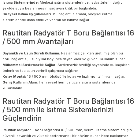
Isıtma Sistemlerinde:
Merkezi ısıtma sistemlerinde, radyatörlerin doğru
şekilde suyla beslenmesini sağlayan kritik bir bağlantıdır.
Bireysel Isıtma Uygulamaları:
Bu bağlantı elemanı, bireysel ısıtma
sistemlerinde daha etkili ve verimli bir ısınma sağlar.
Rautitan Radyatör T Boru Bağlantısı 16
/ 500 mm Avantajları
Dayanıklı ve Uzun Süreli Kullanım:
Paslanmaz çelikten üretilmiş olan bu T
boru bağlantısı, uzun yıllar boyunca dayanıklıdır ve güvenli kullanım sunar.
Mükemmel Sızdırmazlık Sağlar:
Sızdırmazlık özelliği sayesinde su kaçakları
önlenir ve tesisatın verimli çalışması sağlanır.
Kolay Montaj:
16 / 500 mm ölçüsü ile kolay ve hızlı montaj imkanı sağlar.
Geniş Kullanım Alanı:
Hem evsel hem de ticari ısıtma sistemlerinde
kullanılabilir.
Rautitan Radyatör T Boru Bağlantısı 16
/ 500 mm ile Isıtma Sistemlerinizi
Güçlendirin
Rautitan radyatör T boru bağlantısı 16 / 500 mm, verimli ısıtma sistemleri için
güvenli, dayanıklı ve yüksek performanslı bir çözüm sunar. Hem paslanmaz