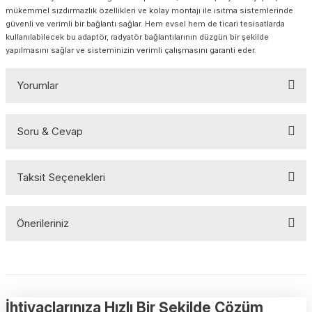
mükemmel sızdırmazlık özellikleri ve kolay montajı ile ısıtma sistemlerinde
güvenli ve verimli bir bağlantı sağlar. Hem evsel hem de ticari tesisatlarda
kullanılabilecek bu adaptör, radyatör bağlantılarının düzgün bir şekilde
yapılmasını sağlar ve sisteminizin verimli çalışmasını garanti eder.
Yorumlar
Soru & Cevap
Bu ürüne ilk yorumu siz yapın!
Taksit Seçenekleri
Yorum Yaz
Ürün hakkında henüz soru sorulmamış.
Önerileriniz
Soru Sor
Bu ürünün fiyat bilgisi, resim, ürün açıklamalarında ve diğer
konularda yetersiz gördüğünüz noktaları öneri formunu kullanarak
tarafımıza iletebilirsiniz.
Görüş ve önerileriniz için teşekkür ederiz.
İhtiyaçlarınıza Hızlı Bir Şekilde Çözüm