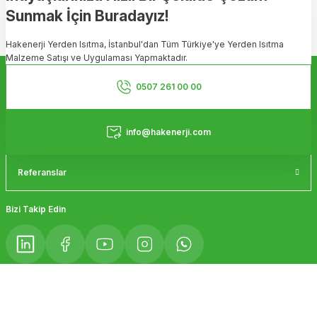
Sunmak İçin Buradayız!
Ürün resmi kalitesiz, bozuk veya görüntülenemiyor.
Hakenerji Yerden Isıtma, İstanbul'dan Tüm Türkiye'ye Yerden Isıtma
Ürün açıklamasında eksik bilgiler bulunuyor.
Malzeme Satışı ve Uygulaması Yapmaktadır.
Ürün bilgilerinde hatalar bulunuyor.
Kurumsal
Ürün fiyatı diğer sitelerden daha pahalı.
0507 261 00 00
Bu ürüne benzer farklı alternatifler olmalı.
Hizmetler
info@hakenerji.com
Referanslar
Gönder
Bizi Takip Edin