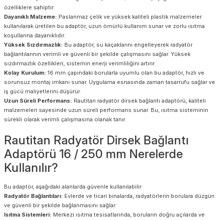
özelliklere sahiptir:
Dayanıklı Malzeme:
Paslanmaz çelik ve yüksek kaliteli plastik malzemeler
kullanılarak üretilen bu adaptör, uzun ömürlü kullanım sunar ve zorlu ısıtma
koşullarına dayanıklıdır.
Yüksek Sızdırmazlık:
Bu adaptör, su kaçaklarını engelleyerek radyatör
bağlantılarının verimli ve güvenli bir şekilde çalışmasını sağlar. Yüksek
sızdırmazlık özellikleri, sistemin enerji verimliliğini artırır.
Kolay Kurulum:
16 mm çapındaki borularla uyumlu olan bu adaptör, hızlı ve
sorunsuz montaj imkanı sunar. Uygulama esnasında zaman tasarrufu sağlar ve
iş gücü maliyetlerini düşürür.
Uzun Süreli Performans:
Rautitan radyatör dirsek bağlantı adaptörü, kaliteli
malzemeleri sayesinde uzun süreli performans sunar. Bu, ısıtma sisteminin
sürekli olarak verimli çalışmasına olanak tanır.
Rautitan Radyatör Dirsek Bağlantı
Adaptörü 16 / 250 mm Nerelerde
Kullanılır?
Bu adaptör, aşağıdaki alanlarda güvenle kullanılabilir:
Radyatör Bağlantıları:
Evlerde ve ticari binalarda, radyatörlerin borulara düzgün
ve güvenli bir şekilde bağlanmasını sağlar.
Isıtma Sistemleri:
Merkezi ısıtma tesisatlarında, boruların doğru açılarda ve