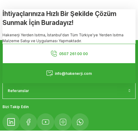
tarafımıza iletebilirsiniz.
Görüş ve önerileriniz için teşekkür ederiz.
İhtiyaçlarınıza Hızlı Bir Şekilde Çözüm
Sunmak İçin Buradayız!
Ürün resmi kalitesiz, bozuk veya görüntülenemiyor.
Hakenerji Yerden Isıtma, İstanbul'dan Tüm Türkiye'ye Yerden Isıtma
Ürün açıklamasında eksik bilgiler bulunuyor.
Malzeme Satışı ve Uygulaması Yapmaktadır.
Ürün bilgilerinde hatalar bulunuyor.
Kurumsal
Ürün fiyatı diğer sitelerden daha pahalı.
0507 261 00 00
Bu ürüne benzer farklı alternatifler olmalı.
Hizmetler
info@hakenerji.com
Referanslar
Gönder
Bizi Takip Edin