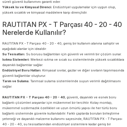
süreli güvenli kullanımını garanti eder.
Yüksek Isı ve Kimyasal Direnci:
Endüstriyel uygulamalar için uygun olup,
yüksek sıcaklık ve kimyasal maddelere karşı dirençlidir.
RAUTITAN PX - T Parçası 40 - 20 - 40
Nerelerde Kullanılır?
RAUTITAN PX - T Parçası 40 - 20 - 40, geniş bir kullanım alanına sahiptir ve
aşağıdaki alanlar için idealdir:
Su Tesisatları:
Su borusu bağlantıları için güvenli ve verimli bir çözüm sunar.
Isıtma Sistemleri:
Merkezi ısıtma ve sıcak su sistemlerinde yüksek sıcaklıklara
dayanıklı bağlantılar sağlar.
Endüstriyel Boru Hatları:
Kimyasal sıvılar, gazlar ve diğer sıvıların taşınmasında
güvenli bağlantılar oluşturur.
Tarım ve Sulama:
Tarımsal sulama sistemlerinde suyun verimli dağıtılmasını
sağlar.
RAUTITAN PX - T Parçası 40 - 20 - 40
, güvenli, dayanıklı ve esnek boru
bağlantı çözümleri arayanlar için mükemmel bir tercihtir. Kolay montajı,
mükemmel sızdırmazlık özellikleri ve uzun ömürlü yapısı ile her türlü boru
bağlantı sisteminde güvenle kullanılabilir. Farklı çaplarda boruları birleştirme
yeteneği ve dayanıklı malzeme kullanımı sayesinde, RAUTITAN PX - T Parçası
40 - 20 - 40, su tesisatlarından endüstriyel sistemlere kadar geniş bir