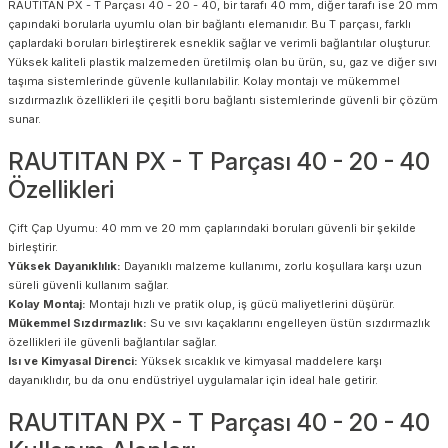
RAUTITAN PX - T Parçası 40 - 20 - 40, bir tarafı 40 mm, diğer tarafı ise 20 mm
çapındaki borularla uyumlu olan bir bağlantı elemanıdır. Bu T parçası, farklı
çaplardaki boruları birleştirerek esneklik sağlar ve verimli bağlantılar oluşturur.
Yüksek kaliteli plastik malzemeden üretilmiş olan bu ürün, su, gaz ve diğer sıvı
taşıma sistemlerinde güvenle kullanılabilir. Kolay montajı ve mükemmel
sızdırmazlık özellikleri ile çeşitli boru bağlantı sistemlerinde güvenli bir çözüm
sunar.
RAUTITAN PX - T Parçası 40 - 20 - 40
Özellikleri
Çift Çap Uyumu: 40 mm ve 20 mm çaplarındaki boruları güvenli bir şekilde
birleştirir.
Yüksek Dayanıklılık:
Dayanıklı malzeme kullanımı, zorlu koşullara karşı uzun
süreli güvenli kullanım sağlar.
Kolay Montaj:
Montajı hızlı ve pratik olup, iş gücü maliyetlerini düşürür.
Mükemmel Sızdırmazlık:
Su ve sıvı kaçaklarını engelleyen üstün sızdırmazlık
özellikleri ile güvenli bağlantılar sağlar.
Isı ve Kimyasal Direnci:
Yüksek sıcaklık ve kimyasal maddelere karşı
dayanıklıdır, bu da onu endüstriyel uygulamalar için ideal hale getirir.
RAUTITAN PX - T Parçası 40 - 20 - 40