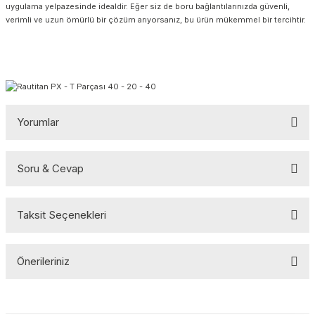
uygulama yelpazesinde idealdir. Eğer siz de boru bağlantılarınızda güvenli,
verimli ve uzun ömürlü bir çözüm arıyorsanız, bu ürün mükemmel bir tercihtir.
Yorumlar
Soru & Cevap
Bu ürüne ilk yorumu siz yapın!
Taksit Seçenekleri
Yorum Yaz
Ürün hakkında henüz soru sorulmamış.
Önerileriniz
Soru Sor
Bu ürünün fiyat bilgisi, resim, ürün açıklamalarında ve diğer
konularda yetersiz gördüğünüz noktaları öneri formunu kullanarak