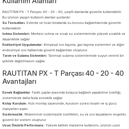
Kullanım Alanları
RAUTITAN PX - T Parçası 40 - 20 - 40, çeşitli alanlarda güvenle kullanılabilir.
Bu ürünün yaygın kullanım alanları şunlardır:
Su Tesisatları:
Evlerde ve ticari binalarda su borusu bağlantılarında güvenle
kullanılabilir.
Isıtma Sistemleri:
Merkezi ısıtma ve sıcak su sistemlerinde yüksek sıcaklık ve
dayanıklılık sağlar.
Endüstriyel Uygulamalar:
Kimyasal sıvı taşıma, gaz taşıma sistemleri ve diğer
endüstriyel sıvı hatlarında güvenli bağlantılar oluşturur.
Tarım ve Sulama Sistemleri:
Tarımsal sulama sistemlerinde suyun verimli bir
şekilde dağıtılmasını sağlar.
RAUTITAN PX - T Parçası 40 - 20 - 40
Avantajları
Esnek Bağlantılar:
Farklı çaplar arasında kolayca bağlantı yapabilme özelliği,
sistemlerde daha fazla esneklik sağlar.
Kolay Kurulum:
Hızlı montaj sayesinde, kurulum süresi kısalır ve iş gücü
maliyetleri azalır.
Sızdırmazlık:
Mükemmel sızdırmazlık özellikleri, su ve sıvı kaçaklarını engeller,
güvenli bir sistem oluşturur.
Uzun Ömürlü Performans:
Yüksek kaliteli malzeme kullanımı, ürünün uzun