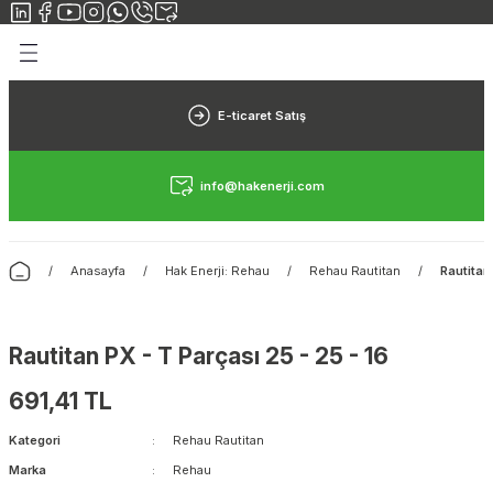
Geri Dön
Geri Dön
Yerden Isıtma
Elektrikli Yerden Isıtma
Rehau Yerden Isıtma
Danfoss Yerden Isıtma
Fraenkische Yerden Isıtma
Isı Pompası
E-ticaret Satış
Yerden Isıtma Sistemi
Elektrikli Yerden Isıtma Sistemleri
Rehau Yerden Isıtma Borusu
Danfoss Yerden Isıtma Borusu
Fraenkische Yerden Isıtma Borusu
Isı Pompası Nedir?
info@hakenerji.com
rimiz
n Isıtma
Yerden Isıtma Maliyeti
Halı Altı Isıtıcılar
Rehau Yerden Isıtma Straforu
Danfoss Yerden Isıtma Straforu
Fraenkische Yerden Isıtma Straforu
ı
sıtma
Yerden Isıtma Borusu
Hamam Isıtma
Rehau Yerden Isıtma Kollektörü
Danfoss Yerden Isıtma Kollektörü
Fraenkische Yerden Isıtma Kollektörü
Anasayfa
Hak Enerji: Rehau
Rehau Rautitan
Rautitan
 Isıtma
Yerden Isıtma Straforu
Rautitan PX - T Parçası 25 - 25 - 16
rden Isıtma
Yerden Isıtma Kollektörü
691,41 TL
Kategori
Rehau Rautitan
Marka
Rehau