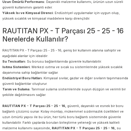
Uzun Ömürlü Performans:
Dayanıklı malzeme kullanımı, ürünün uzun süreli
güvenli kullanımını garanti eder.
Yüksek Isı ve Kimyasal Direnci:
Endüstriyel uygulamalar için uygun olup,
yüksek sıcaklık ve kimyasal maddelere karşı dirençlidir.
RAUTITAN PX - T Parçası 25 - 25 - 16
Nerelerde Kullanılır?
RAUTITAN PX - T Parçası 25 - 25 - 16, geniş bir kullanım alanına sahiptir ve
aşağıdaki alanlar için idealdir:
Su Tesisatları:
Su borusu bağlantılarında güvenle kullanılabilir.
Isıtma Sistemleri:
Merkezi ısıtma ve sıcak su sistemlerinde yüksek sıcaklık
dayanımına sahip bağlantılar sağlar.
Endüstriyel Boru Hatları:
Kimyasal sıvılar, gazlar ve diğer sıvıların taşınmasında
güvenli bağlantılar oluşturur.
Tarım ve Sulama:
Tarımsal sulama sistemlerinde suyun düzgün ve verimli bir
şekilde dağıtılmasını sağlar.
RAUTITAN PX - T Parçası 25 - 25 - 16,
güvenli, dayanıklı ve esnek bir boru
bağlantı çözümü sunar. Kolay montajı, mükemmel sızdırmazlık özellikleri ve
uzun ömürlü yapısı ile bu ürün, her türlü boru bağlantı sisteminde güvenle
kullanılabilir. Farklı çaplarda boruları birleştirme yeteneği ve yüksek kaliteli
malzeme kullanımı sayesinde,
RAUTITAN PX - T Parçası 25 - 25 - 16,
su