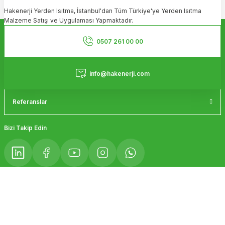
Hakenerji Yerden Isıtma, İstanbul'dan Tüm Türkiye'ye Yerden Isıtma
Ürün açıklamasında eksik bilgiler bulunuyor.
Malzeme Satışı ve Uygulaması Yapmaktadır.
Ürün bilgilerinde hatalar bulunuyor.
Kurumsal
Ürün fiyatı diğer sitelerden daha pahalı.
0507 261 00 00
Bu ürüne benzer farklı alternatifler olmalı.
Hizmetler
info@hakenerji.com
Referanslar
Gönder
Bizi Takip Edin