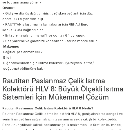
ve toplanmasına yönelik
Özellik:
▪ Gidiş ve dönüş dağıtıcı kirişi, değişken bağlantı için düz
contalı G 1 dıştan vida dişi
▪ RAUTITAN sıkıştırma halkalı rakorlar için REHAU Euro
konus G 3/4 bağlantı nipeli
▪ Entegre havalandırma valfli ve contalı G 1 uç kapak
▪ Ses yalıtımlı ve galvanizli konsolların üzerine monte edilir
Malzeme:
Dağıtıcı: paslanmaz çelik
Bilgi:
Diğer aksesuarlar için ısıtma kolektörü (yüzeyden ısıtma/
soğutma) bölümüne bakın.
Rautitan Paslanmaz Çelik Isıtma
Kolektörü HLV 8: Büyük Ölçekli Isıtma
Sistemleri İçin Mükemmel Çözüm
Rautitan Paslanmaz Çelik Isıtma Kolektörü HLV 8 Nedir?
Rautitan Paslanmaz Çelik Isıtma Kolektörü HLV 8, geniş alanlarda dengeli ve
verimli ısı dağılımı sağlamak için tasarlanmış sekiz çıkışlı bir kolektördür.
Rehau’nun yüksek kaliteli paslanmaz çelik malzemesi ile üretilen bu model,