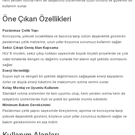
hem yerden ısıtma hem de radyatörlü sistemlerde uzun ömürlü ve güvenilir bir
kullanım sunar.
Öne Çıkan Özellikleri
Paslanmaz Çelik Yapı
Korozyona, yüksek sıcaklıklara ve basınca karşı üstün dayanıklılık gösteren
paslanmaz çelik malzeme, uzun yıllar boyunca sorunsuz kullanım sağlar.
Sekiz Çıkışlı Geniş Alan Kapsama
HLV 8 modeli, sekiz çıkış noktası sayesinde büyük ölçekli projelerde ve çok
odalı binalarda dengeli ısı dağıtımı sunarak her alanın eşit şekilde ısınmasını
sağlar.
Enerji Verimliliği
Suyun eşit ve dengeli bir şekilde dağıtılmasını sağlayarak enerji kayıplarını
önler ve düşük enerji tüketimi ile maksimum ısıtma verimi sunar.
Kolay Montaj ve Uyumlu Kullanım
Standart ısıtma sistemleri ile tam uyumlu olup, hem yerden ısıtma hem de
radyatörlü sistemlerde hızlı ve pratik bir şekilde monte edilebilir.
Minimum Bakım Gereksinimi
Paslanmaz çelik yapısı sayesinde kireçlenme, aşınma ve korozyona karşı
yüksek dayanıklılık gösterir, böylece uzun yıllar sorunsuz kullanım sağlar ve
bakım gereksinimini en aza indirir.
Kullanım Alanları