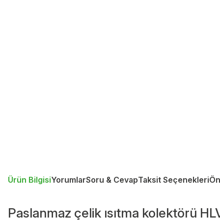
Ürün Bilgisi
Yorumlar
Soru & Cevap
Taksit Seçenekleri
Ön
Paslanmaz çelik ısıtma kolektörü HL