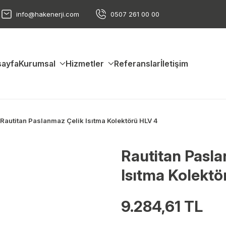
info@hakenerji.com
0507 261 00 00
ayfa
Kurumsal
Hizmetler
Referanslar
İletişim
Rautitan Paslanmaz Çelik Isıtma Kolektörü HLV 4
Rautitan Pasl
Isıtma Kolektö
9.284,61 TL