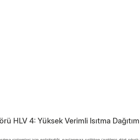
törü HLV 4: Yüksek Verimli Isıtma Dağıt
ma sistemleri için geliştirdiği, paslanmaz çelikten üretilmiş dört çıkışl