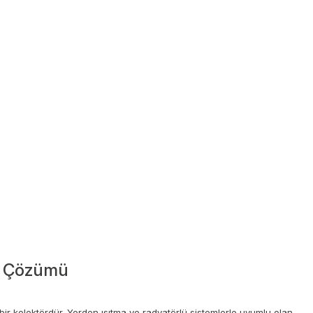
ım Çözümü
ı bir kolektördür. Yerden ısıtma ve radyatörlü sistemlerle uyumlu olan