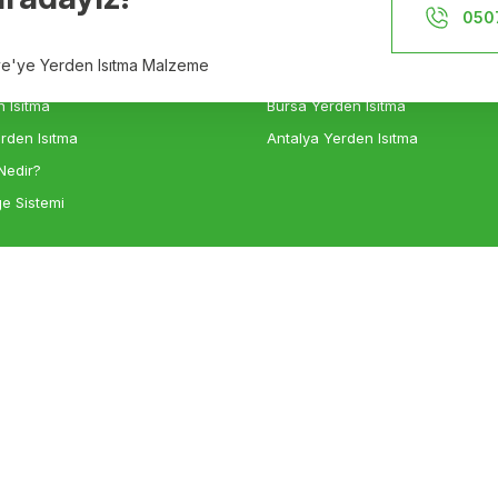
İstanbul Yerden Isıtma
050
n Isıtma
İzmir Yerden Isıtma
iye'ye Yerden Isıtma Malzeme
sıtma
Ankara Yerden Isıtma
 Isıtma
Bursa Yerden Isıtma
rden Isıtma
Antalya Yerden Isıtma
Nedir?
e Sistemi
Gönder