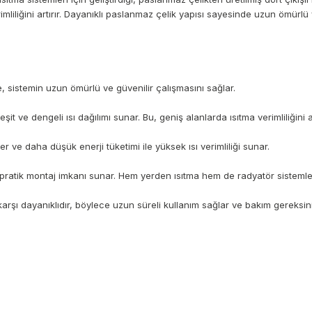
rimliliğini artırır. Dayanıklı paslanmaz çelik yapısı sayesinde uzun ömürlü
 sistemin uzun ömürlü ve güvenilir çalışmasını sağlar.
t ve dengeli ısı dağılımı sunar. Bu, geniş alanlarda ısıtma verimliliğini art
r ve daha düşük enerji tüketimi ile yüksek ısı verimliliği sunar.
 pratik montaj imkanı sunar. Hem yerden ısıtma hem de radyatör sistemler
ı dayanıklıdır, böylece uzun süreli kullanım sağlar ve bakım gereksinim