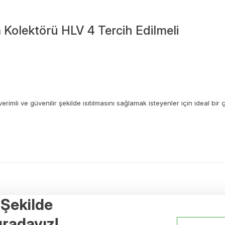
 Kolektörü HLV 4 Tercih Edilmeli
 verimli ve güvenilir şekilde ısıtılmasını sağlamak isteyenler için ideal 
a yetersiz gördüğünüz noktaları öneri formunu kullanarak tarafımıza ileteb
Ürün hakkında henüz soru sorulmamış.
Bu ürüne ilk yorumu siz yapın!
r Şekilde
Yorum Yaz
Soru Sor
Referanslar
radayız!