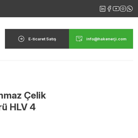
E-ticaret Satış
info@hakenerji.com
anmaz Çelik
rü HLV 4