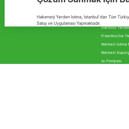
Hakkımızda
Yerden Isıtma
Ürün fiyatı diğer sitelerden daha pahalı.
Markalar
Elektrikli Yerde
Hakenerji Yerden Isıtma, İstanbul'dan Tüm Türk
Bu ürüne benzer farklı alternatifler olmalı.
İletişim
Rehau Yerden I
Satışı ve Uygulaması Yapmaktadır.
Danfoss Yerden
Fraenkische Ye
Merkezi Isıtma 
Merkezi Süpürg
Isı Pompası