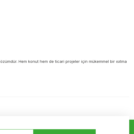
bir çözümdür. Hem konut hem de ticari projeler için mükemmel bir ısıtma
ilirsiniz.
Bizi Takip Edin