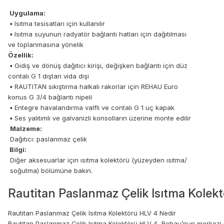
Uygulama:
▪ Isıtma tesisatları için kullanılır
▪ Isıtma suyunun radyatör bağlantı hatları için dağıtılması
ve toplanmasına yönelik
Özellik:
▪ Gidiş ve dönüş dağıtıcı kirişi, değişken bağlantı için düz
contalı G 1 dıştan vida dişi
▪ RAUTITAN sıkıştırma halkalı rakorlar için REHAU Euro
konus G 3/4 bağlantı nipeli
▪ Entegre havalandırma valfli ve contalı G 1 uç kapak
▪ Ses yalıtımlı ve galvanizli konsolların üzerine monte edilir
Malzeme:
Dağıtıcı: paslanmaz çelik
Bilgi:
Diğer aksesuarlar için ısıtma kolektörü (yüzeyden ısıtma/
soğutma) bölümüne bakın.
Rautitan Paslanmaz Çelik Isıtma Kolek
Rautitan Paslanmaz Çelik Isıtma Kolektörü HLV 4 Nedir
Rautitan Paslanmaz Çelik Isıtma Kolektörü HLV 4, Rehau’nun merkezi ısıt