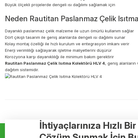
Büyük ölçekli projelerde dengeli ısı dağılımı sağlamak için
Neden Rautitan Paslanmaz Çelik Isıtma
Dayanıklı paslanmaz çelik malzeme ile uzun ömürlü kullanım sağlar
Dört çıkışlı tasarım ile geniş alanlarda dengeli ısı dağılımı sunar
Kolay montaj özelliği ile hızlı kurulum ve entegrasyon imkanı verir
Enerji verimliliği sağlayarak işletme maliyetlerini düşürür
Korozyona karşı dayanıklılığı ile minimum bakım gerektirir
Rautitan Paslanmaz Çelik Isıtma Kolektörü HLV 4
, geniş alanların
dağıtım sistemidir.
Bu ürünün fiyat bilgisi, resim, ürün açıklamalarında ve diğer konulard
Görüş ve önerileriniz için teşekkür ederiz.
Ürün resmi kalitesiz, bozuk veya görüntülenemiyor.
İhtiyaçlarınıza Hızlı Bi
Kurumsal
Hizmetler
Ürün açıklamasında eksik bilgiler bulunuyor.
Çözüm Sunmak İçin Bu
Ürün bilgilerinde hatalar bulunuyor.