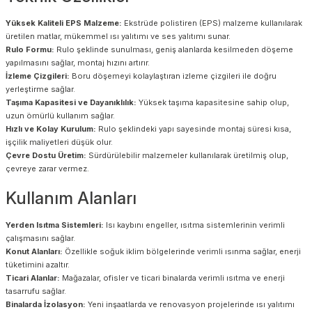
Yüksek Kaliteli EPS Malzeme:
Ekstrüde polistiren (EPS) malzeme kullanılarak
üretilen matlar, mükemmel ısı yalıtımı ve ses yalıtımı sunar.
Rulo Formu:
Rulo şeklinde sunulması, geniş alanlarda kesilmeden döşeme
yapılmasını sağlar, montaj hızını artırır.
İzleme Çizgileri:
Boru döşemeyi kolaylaştıran izleme çizgileri ile doğru
yerleştirme sağlar.
Taşıma Kapasitesi ve Dayanıklılık:
Yüksek taşıma kapasitesine sahip olup,
uzun ömürlü kullanım sağlar.
Hızlı ve Kolay Kurulum:
Rulo şeklindeki yapı sayesinde montaj süresi kısa,
işçilik maliyetleri düşük olur.
Çevre Dostu Üretim:
Sürdürülebilir malzemeler kullanılarak üretilmiş olup,
çevreye zarar vermez.
Kullanım Alanları
Yerden Isıtma Sistemleri:
Isı kaybını engeller, ısıtma sistemlerinin verimli
çalışmasını sağlar.
Konut Alanları:
Özellikle soğuk iklim bölgelerinde verimli ısınma sağlar, enerji
tüketimini azaltır.
Ticari Alanlar:
Mağazalar, ofisler ve ticari binalarda verimli ısıtma ve enerji
tasarrufu sağlar.
Binalarda İzolasyon:
Yeni inşaatlarda ve renovasyon projelerinde ısı yalıtımı