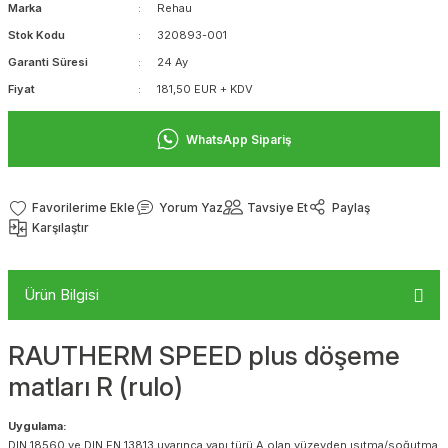
Marka
Rehau
Stok Kodu
320893-001
Garanti Süresi
24 Ay
Fiyat
181,50 EUR + KDV
WhatsApp Sipariş
Yorum Yaz
Tavsiye Et
Paylaş
Karşılaştır
Ürün Bilgisi
RAUTHERM SPEED plus döşeme
matları R (rulo)
Uygulama:
DIN 18560 ve DIN EN 13813 uyarınca yapı türü A olan yüzeyden ısıtma/soğutma