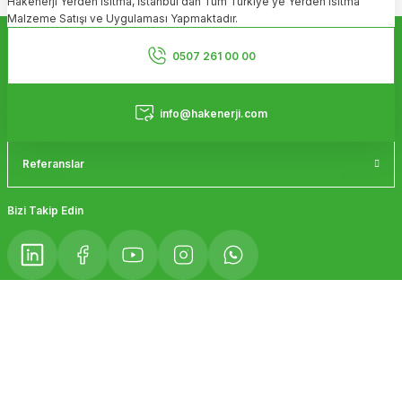
Hakenerji Yerden Isıtma, İstanbul'dan Tüm Türkiye'ye Yerden Isıtma
Ürün açıklamasında eksik bilgiler bulunuyor.
Malzeme Satışı ve Uygulaması Yapmaktadır.
Ürün bilgilerinde hatalar bulunuyor.
Kurumsal
Ürün fiyatı diğer sitelerden daha pahalı.
0507 261 00 00
Bu ürüne benzer farklı alternatifler olmalı.
Hizmetler
info@hakenerji.com
Referanslar
Gönder
Bizi Takip Edin