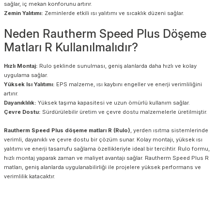
sağlar, iç mekan konforunu artırır.
Zemin Yalıtımı:
Zeminlerde etkili ısı yalıtımı ve sıcaklık düzeni sağlar.
Neden Rautherm Speed Plus Döşeme
Matları R Kullanılmalıdır?
Hızlı Montaj:
Rulo şeklinde sunulması, geniş alanlarda daha hızlı ve kolay
uygulama sağlar.
Yüksek Isı Yalıtımı:
EPS malzeme, ısı kaybını engeller ve enerji verimliliğini
artırır.
Dayanıklılık:
Yüksek taşıma kapasitesi ve uzun ömürlü kullanım sağlar.
Çevre Dostu:
Sürdürülebilir üretim ve çevre dostu malzemelerle üretilmiştir.
Rautherm Speed Plus döşeme matları R (Rulo)
, yerden ısıtma sistemlerinde
verimli, dayanıklı ve çevre dostu bir çözüm sunar. Kolay montajı, yüksek ısı
yalıtımı ve enerji tasarrufu sağlama özellikleriyle ideal bir tercihtir. Rulo formu,
hızlı montaj yaparak zaman ve maliyet avantajı sağlar. Rautherm Speed Plus R
matları, geniş alanlarda uygulanabilirliği ile projelere yüksek performans ve
verimlilik katacaktır.