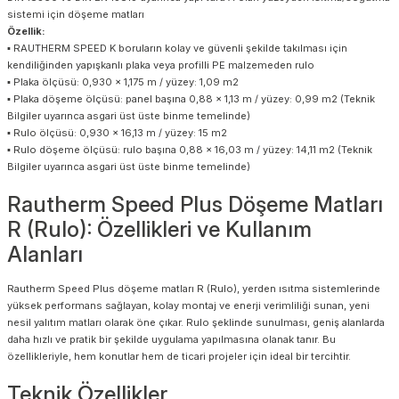
sistemi için döşeme matları
Özellik:
▪ RAUTHERM SPEED K boruların kolay ve güvenli şekilde takılması için
kendiliğinden yapışkanlı plaka veya profilli PE malzemeden rulo
▪ Plaka ölçüsü: 0,930 x 1,175 m / yüzey: 1,09 m2
▪ Plaka döşeme ölçüsü: panel başına 0,88 x 1,13 m / yüzey: 0,99 m2 (Teknik
Bilgiler uyarınca asgari üst üste binme temelinde)
▪ Rulo ölçüsü: 0,930 x 16,13 m / yüzey: 15 m2
▪ Rulo döşeme ölçüsü: rulo başına 0,88 x 16,03 m / yüzey: 14,11 m2 (Teknik
Bilgiler uyarınca asgari üst üste binme temelinde)
Rautherm Speed Plus Döşeme Matları
R (Rulo): Özellikleri ve Kullanım
Alanları
Rautherm Speed Plus döşeme matları R (Rulo), yerden ısıtma sistemlerinde
yüksek performans sağlayan, kolay montaj ve enerji verimliliği sunan, yeni
nesil yalıtım matları olarak öne çıkar. Rulo şeklinde sunulması, geniş alanlarda
daha hızlı ve pratik bir şekilde uygulama yapılmasına olanak tanır. Bu
özellikleriyle, hem konutlar hem de ticari projeler için ideal bir tercihtir.
Teknik Özellikler