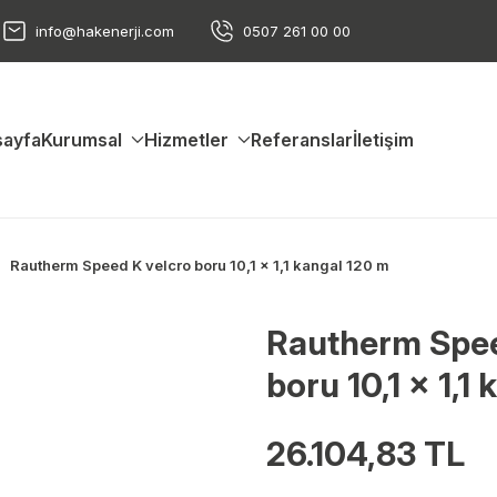
info@hakenerji.com
0507 261 00 00
ayfa
Kurumsal
Hizmetler
Referanslar
İletişim
Rautherm Speed K velcro boru 10,1 x 1,1 kangal 120 m
Rautherm Spee
boru 10,1 x 1,1
26.104,83 TL