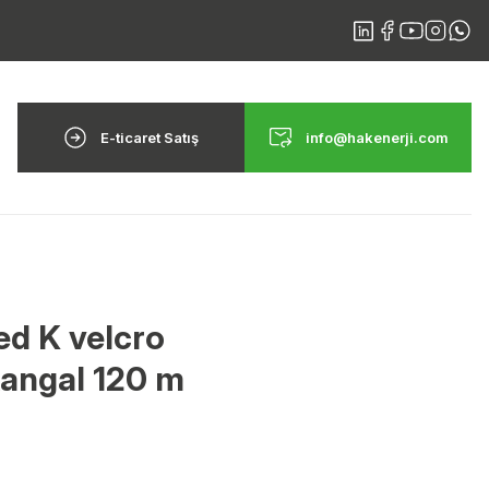
E-ticaret Satış
info@hakenerji.com
d K velcro
 kangal 120 m