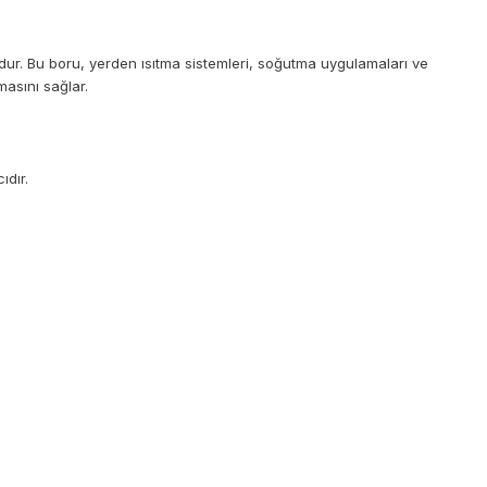
udur. Bu boru, yerden ısıtma sistemleri, soğutma uygulamaları ve
masını sağlar.
ıdır.