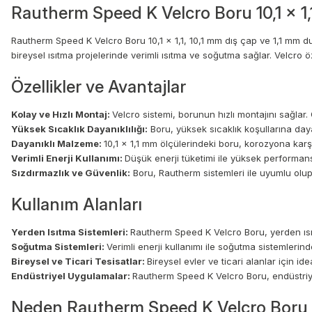
Rautherm Speed K Velcro Boru 10,1 x 1
Rautherm Speed K Velcro Boru 10,1 x 1,1, 10,1 mm dış çap ve 1,1 mm du
bireysel ısıtma projelerinde verimli ısıtma ve soğutma sağlar. Velcro 
Özellikler ve Avantajlar
Kolay ve Hızlı Montaj:
Velcro sistemi, borunun hızlı montajını sağla
Yüksek Sıcaklık Dayanıklılığı:
Boru, yüksek sıcaklık koşullarına dayanı
Dayanıklı Malzeme:
10,1 x 1,1 mm ölçülerindeki boru, korozyona karşı
Verimli Enerji Kullanımı:
Düşük enerji tüketimi ile yüksek performans
Sızdırmazlık ve Güvenlik:
Boru, Rautherm sistemleri ile uyumlu olup,
Kullanım Alanları
Yerden Isıtma Sistemleri:
Rautherm Speed K Velcro Boru, yerden ısıt
Soğutma Sistemleri:
Verimli enerji kullanımı ile soğutma sistemleri
Bireysel ve Ticari Tesisatlar:
Bireysel evler ve ticari alanlar için ide
Endüstriyel Uygulamalar:
Rautherm Speed K Velcro Boru, endüstriye
Neden Rautherm Speed K Velcro Boru 10