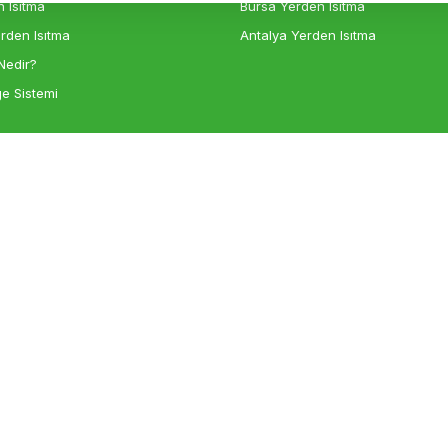
 Isıtma
Bursa Yerden Isıtma
rden Isıtma
Antalya Yerden Isıtma
Nedir?
e Sistemi
Gönder