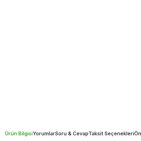
Ürün Bilgisi
Yorumlar
Soru & Cevap
Taksit Seçenekleri
Ön