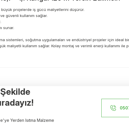
e büyük projelerde iş gücü maliyetlerini düşürür.
ve güvenli kullanım sağlar.
.
nı sunar.
tma sistemleri, soğutma uygulamaları ve endüstriyel projeler için ideal b
üşük maliyetli kullanım sağlar. Kolay montaj ve verimli enerji kullanımı il
a yetersiz gördüğünüz noktaları öneri formunu kullanarak tarafımıza ileteb
Ürün hakkında henüz soru sorulmamış.
Bu ürüne ilk yorumu siz yapın!
r Şekilde
Yorum Yaz
Soru Sor
Referanslar
radayız!
İstanbul Yerden Isıtma
050
n Isıtma
İzmir Yerden Isıtma
iye'ye Yerden Isıtma Malzeme
sıtma
Ankara Yerden Isıtma