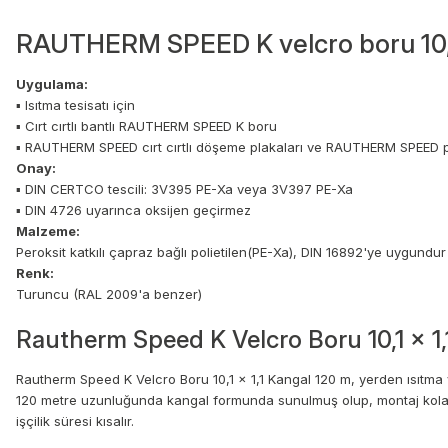
RAUTHERM SPEED K velcro boru 10,1 
Uygulama:
▪ Isıtma tesisatı için
▪ Cırt cırtlı bantlı RAUTHERM SPEED K boru
▪ RAUTHERM SPEED cırt cırtlı döşeme plakaları ve RAUTHERM SPEED pl
Onay:
▪ DIN CERTCO tescili: 3V395 PE-Xa veya 3V397 PE-Xa
▪ DIN 4726 uyarınca oksijen geçirmez
Malzeme:
Peroksit katkılı çapraz bağlı polietilen(PE-Xa), DIN 16892'ye uygundur
Renk:
Turuncu (RAL 2009'a benzer)
Rautherm Speed K Velcro Boru 10,1 x 1
Rautherm Speed K Velcro Boru 10,1 x 1,1 Kangal 120 m, yerden ısıtma v
120 metre uzunluğunda kangal formunda sunulmuş olup, montaj kolaylığı 
işçilik süresi kısalır.