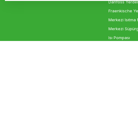
Danfoss Yerden
Fraenkische Ye
Merkezi Isıtma 
Merkezi Süpürg
Isı Pompası