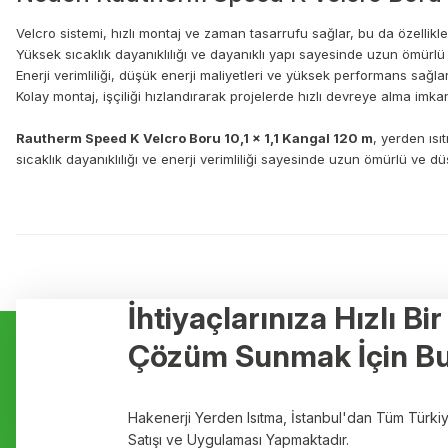
Velcro sistemi, hızlı montaj ve zaman tasarrufu sağlar, bu da özellikl
Yüksek sıcaklık dayanıklılığı ve dayanıklı yapı sayesinde uzun ömürlü 
Enerji verimliliği, düşük enerji maliyetleri ve yüksek performans sağlar
Kolay montaj, işçiliği hızlandırarak projelerde hızlı devreye alma imka
Rautherm Speed K Velcro Boru 10,1 x 1,1 Kangal 120 m
, yerden ısı
sıcaklık dayanıklılığı ve enerji verimliliği sayesinde uzun ömürlü ve d
Bu ürünün fiyat bilgisi, resim, ürün açıklamalarında ve diğer konulard
Görüş ve önerileriniz için teşekkür ederiz.
Ürün resmi kalitesiz, bozuk veya görüntülenemiyor.
İhtiyaçlarınıza Hızlı Bi
Kurumsal
Hizmetler
Ürün açıklamasında eksik bilgiler bulunuyor.
Çözüm Sunmak İçin Bu
Ürün bilgilerinde hatalar bulunuyor.
Hakkımızda
Yerden Isıtma
Ürün fiyatı diğer sitelerden daha pahalı.
Markalar
Elektrikli Yerde
Hakenerji Yerden Isıtma, İstanbul'dan Tüm Türk
Bu ürüne benzer farklı alternatifler olmalı.
İletişim
Rehau Yerden I
Satışı ve Uygulaması Yapmaktadır.