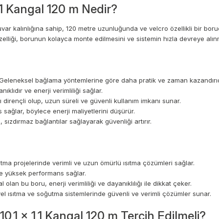
,1 Kangal 120 m Nedir?
var kalınlığına sahip, 120 metre uzunluğunda ve velcro özellikli bir bor
özelliği, borunun kolayca monte edilmesini ve sistemin hızla devreye alın
r. Geleneksel bağlama yöntemlerine göre daha pratik ve zaman kazandırıc
klıdır ve enerji verimliliği sağlar.
 dirençli olup, uzun süreli ve güvenli kullanım imkanı sunar.
 sağlar, böylece enerji maliyetlerini düşürür.
 sızdırmaz bağlantılar sağlayarak güvenliği artırır.
ma projelerinde verimli ve uzun ömürlü ısıtma çözümleri sağlar.
nde yüksek performans sağlar.
al olan bu boru, enerji verimliliği ve dayanıklılığı ile dikkat çeker.
l ısıtma ve soğutma sistemlerinde güvenli ve verimli çözümler sunar.
,1 x 1,1 Kangal 120 m Tercih Edilmeli?