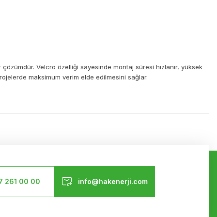
ir çözümdür. Velcro özelliği sayesinde montaj süresi hızlanır, yüksek
e projelerde maksimum verim elde edilmesini sağlar.
ilirsiniz.
Bizi Takip Edin
7 261 00 00
info@hakenerji.com