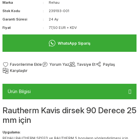
Marka
Rehau
Stok Kodu
239193-001
Garanti Süresi
24 Ay
Fiyat
77,50 EUR + KDV
WhatsApp Sipariş
Yorum Yaz
Tavsiye Et
Paylaş
Karşılaştır
Ürün Bilgisi
Rautherm Kavis dirsek 90 Derece 25
mm için
Uygulama:
REHAU RAUTHERM SPEED ve RAUTHERM S boruların yönlendirilmesi için