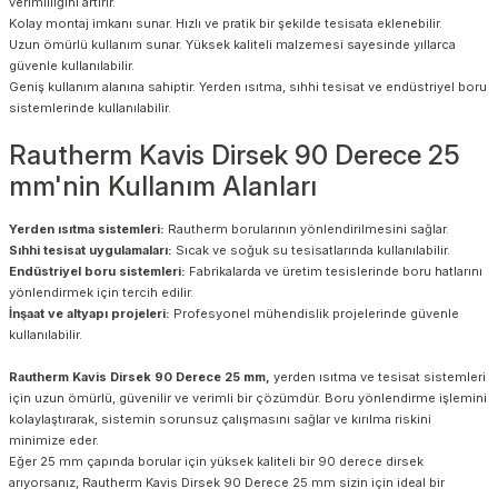
verimliliğini artırır.
Kolay montaj imkanı sunar. Hızlı ve pratik bir şekilde tesisata eklenebilir.
Uzun ömürlü kullanım sunar. Yüksek kaliteli malzemesi sayesinde yıllarca
güvenle kullanılabilir.
Geniş kullanım alanına sahiptir. Yerden ısıtma, sıhhi tesisat ve endüstriyel boru
sistemlerinde kullanılabilir.
Rautherm Kavis Dirsek 90 Derece 25
mm'nin Kullanım Alanları
Yerden ısıtma sistemleri:
Rautherm borularının yönlendirilmesini sağlar.
Sıhhi tesisat uygulamaları:
Sıcak ve soğuk su tesisatlarında kullanılabilir.
Endüstriyel boru sistemleri:
Fabrikalarda ve üretim tesislerinde boru hatlarını
yönlendirmek için tercih edilir.
İnşaat ve altyapı projeleri:
Profesyonel mühendislik projelerinde güvenle
kullanılabilir.
Rautherm Kavis Dirsek 90 Derece 25 mm,
yerden ısıtma ve tesisat sistemleri
için uzun ömürlü, güvenilir ve verimli bir çözümdür. Boru yönlendirme işlemini
kolaylaştırarak, sistemin sorunsuz çalışmasını sağlar ve kırılma riskini
minimize eder.
Eğer 25 mm çapında borular için yüksek kaliteli bir 90 derece dirsek
arıyorsanız, Rautherm Kavis Dirsek 90 Derece 25 mm sizin için ideal bir