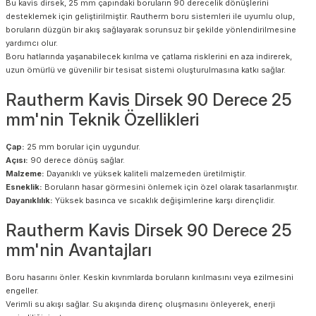
Bu kavis dirsek, 25 mm çapındaki boruların 90 derecelik dönüşlerini
desteklemek için geliştirilmiştir. Rautherm boru sistemleri ile uyumlu olup,
boruların düzgün bir akış sağlayarak sorunsuz bir şekilde yönlendirilmesine
yardımcı olur.
Boru hatlarında yaşanabilecek kırılma ve çatlama risklerini en aza indirerek,
uzun ömürlü ve güvenilir bir tesisat sistemi oluşturulmasına katkı sağlar.
Rautherm Kavis Dirsek 90 Derece 25
mm'nin Teknik Özellikleri
Çap:
25 mm borular için uygundur.
Açısı:
90 derece dönüş sağlar.
Malzeme:
Dayanıklı ve yüksek kaliteli malzemeden üretilmiştir.
Esneklik:
Boruların hasar görmesini önlemek için özel olarak tasarlanmıştır.
Dayanıklılık:
Yüksek basınca ve sıcaklık değişimlerine karşı dirençlidir.
Rautherm Kavis Dirsek 90 Derece 25
mm'nin Avantajları
Boru hasarını önler. Keskin kıvrımlarda boruların kırılmasını veya ezilmesini
engeller.
Verimli su akışı sağlar. Su akışında direnç oluşmasını önleyerek, enerji