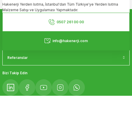
Hakenerji Yerden Isıtma, İstanbul'dan Tüm Türkiye'ye Yerden Isıtma
Ürün açıklamasında eksik bilgiler bulunuyor.
Malzeme Satışı ve Uygulaması Yapmaktadır.
Ürün bilgilerinde hatalar bulunuyor.
Kurumsal
Ürün fiyatı diğer sitelerden daha pahalı.
0507 261 00 00
Bu ürüne benzer farklı alternatifler olmalı.
Hizmetler
info@hakenerji.com
Referanslar
Gönder
Bizi Takip Edin