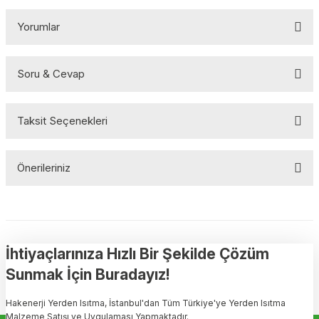
Yorumlar
Soru & Cevap
Bu ürüne ilk yorumu siz yapın!
Taksit Seçenekleri
Yorum Yaz
Ürün hakkında henüz soru sorulmamış.
Önerileriniz
Soru Sor
Bu ürünün fiyat bilgisi, resim, ürün açıklamalarında ve diğer
konularda yetersiz gördüğünüz noktaları öneri formunu kullanarak
tarafımıza iletebilirsiniz.
Görüş ve önerileriniz için teşekkür ederiz.
İhtiyaçlarınıza Hızlı Bir Şekilde Çözüm
Sunmak İçin Buradayız!
Ürün resmi kalitesiz, bozuk veya görüntülenemiyor.
Hakenerji Yerden Isıtma, İstanbul'dan Tüm Türkiye'ye Yerden Isıtma
Ürün açıklamasında eksik bilgiler bulunuyor.
Malzeme Satışı ve Uygulaması Yapmaktadır.