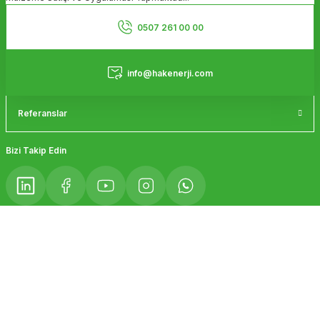
Ürün bilgilerinde hatalar bulunuyor.
Kurumsal
Ürün fiyatı diğer sitelerden daha pahalı.
0507 261 00 00
Bu ürüne benzer farklı alternatifler olmalı.
Hizmetler
info@hakenerji.com
Referanslar
Gönder
Bizi Takip Edin