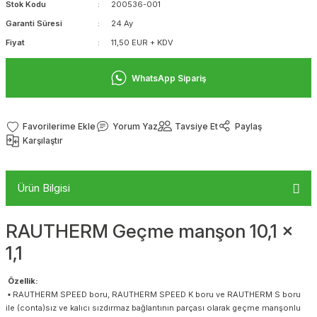
Stok Kodu
200536-001
Garanti Süresi
24 Ay
Fiyat
11,50 EUR + KDV
WhatsApp Sipariş
Yorum Yaz
Tavsiye Et
Paylaş
Karşılaştır
Ürün Bilgisi
RAUTHERM Geçme manşon 10,1 x
1,1
Özellik:
▪ RAUTHERM SPEED boru, RAUTHERM SPEED K boru ve RAUTHERM S boru
ile (conta)sız ve kalıcı sızdırmaz bağlantının parçası olarak geçme manşonlu