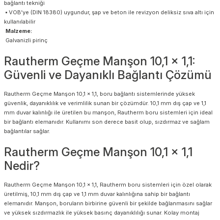
bağlantı tekniği
▪ VOB'ye (DIN 18380) uygundur, şap ve beton ile revizyon deliksiz sıva altı için
kullanılabilir
Malzeme:
Galvanizli pirinç
Rautherm Geçme Manşon 10,1 x 1,1:
Güvenli ve Dayanıklı Bağlantı Çözümü
Rautherm Geçme Manşon 10,1 x 1,1, boru bağlantı sistemlerinde yüksek
güvenlik, dayanıklılık ve verimlilik sunan bir çözümdür. 10,1 mm dış çap ve 1,1
mm duvar kalınlığı ile üretilen bu manşon, Rautherm boru sistemleri için ideal
bir bağlantı elemanıdır. Kullanımı son derece basit olup, sızdırmaz ve sağlam
bağlantılar sağlar.
Rautherm Geçme Manşon 10,1 x 1,1
Nedir?
Rautherm Geçme Manşon 10,1 x 1,1, Rautherm boru sistemleri için özel olarak
üretilmiş, 10,1 mm dış çap ve 1,1 mm duvar kalınlığına sahip bir bağlantı
elemanıdır. Manşon, boruların birbirine güvenli bir şekilde bağlanmasını sağlar
ve yüksek sızdırmazlık ile yüksek basınç dayanıklılığı sunar. Kolay montaj