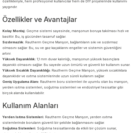
özellikleriyle, hem profesyonel kullanıcılar hem de DIY projelerinde kullanımı
yaygındır.
Özellikler ve Avantajlar
Kolay Montaj:
Geçme sistemi sayesinde, manşonun boruya takılması hızlı ve
basittir. Bu, iş gücünden tasarruf sağlar.
Sızdırmazlık:
Rautherm Geçme Manşon, bağlantıların sıkı ve sızdırmaz
olmasını sağlar. Bu, su ve gaz kaçaklarını engeller ve sistemin güvenliğini
artırır.
Yüksek Dayanıklılık:
1,1 mm duvar kalınlığı, manşonun yüksek basınçlara
dayanıklı olmasını sağlar. Bu sayede uzun ömürlü ve güvenli bir kullanım sunar.
Yüksek Sıcaklık Dayanıklılığı:
Rautherm Geçme Manşon, yüksek sıcaklıklara
dayanıklıdır ve ısıtma sistemlerinde uzun süreli kullanım sağlar.
Geniş Uygulama Alanı:
Rautherm boru sistemleri ile uyumlu olan bu manşon,
yerden ısıtma sistemleri, soğutma sistemleri ve endüstriyel tesisatlar gibi
birçok alanda kullanılabilir.
Kullanım Alanları
Yerden Isıtma Sistemleri:
Rautherm Geçme Manşon, yerden ısıtma
sistemlerinde boruların güvenli bir şekilde bağlanmasını sağlar.
Soğutma Sistemleri:
Soğutma tesisatlarında da etkili bir çözüm sunar,