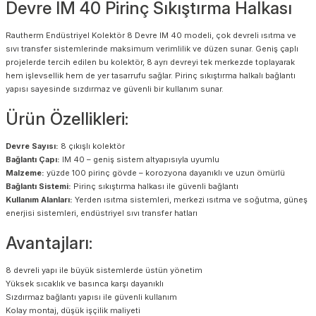
Devre IM 40 Pirinç Sıkıştırma Halkası
Rautherm Endüstriyel Kolektör 8 Devre IM 40 modeli, çok devreli ısıtma ve
sıvı transfer sistemlerinde maksimum verimlilik ve düzen sunar. Geniş çaplı
projelerde tercih edilen bu kolektör, 8 ayrı devreyi tek merkezde toplayarak
hem işlevsellik hem de yer tasarrufu sağlar. Pirinç sıkıştırma halkalı bağlantı
yapısı sayesinde sızdırmaz ve güvenli bir kullanım sunar.
Ürün Özellikleri:
Devre Sayısı:
8 çıkışlı kolektör
Bağlantı Çapı:
IM 40 – geniş sistem altyapısıyla uyumlu
Malzeme:
yüzde 100 pirinç gövde – korozyona dayanıklı ve uzun ömürlü
Bağlantı Sistemi:
Pirinç sıkıştırma halkası ile güvenli bağlantı
Kullanım Alanları:
Yerden ısıtma sistemleri, merkezi ısıtma ve soğutma, güneş
enerjisi sistemleri, endüstriyel sıvı transfer hatları
Avantajları:
8 devreli yapı ile büyük sistemlerde üstün yönetim
Yüksek sıcaklık ve basınca karşı dayanıklı
Sızdırmaz bağlantı yapısı ile güvenli kullanım
Kolay montaj, düşük işçilik maliyeti