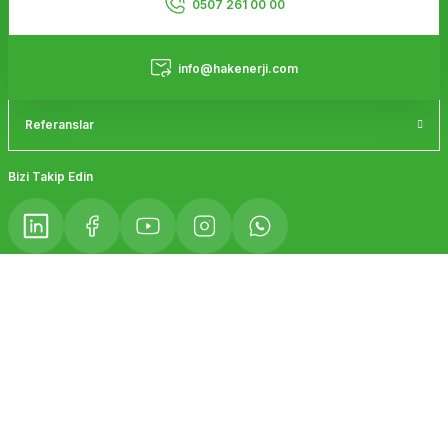
Ürün fiyatı diğer sitelerden daha pahalı.
0507 261 00 00
Bu ürüne benzer farklı alternatifler olmalı.
Hizmetler
info@hakenerji.com
Referanslar
Gönder
Bizi Takip Edin