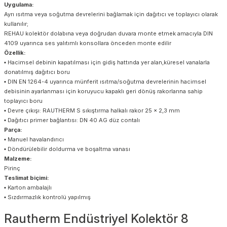
Uygulama:
Ayrı ısıtma veya soğutma devrelerini bağlamak için dağıtıcı ve toplayıcı olarak
kullanılır;
REHAU kolektör dolabına veya doğrudan duvara monte etmek amacıyla DIN
4109 uyarınca ses yalıtımlı konsollara önceden monte edilir
Özellik:
▪ Hacimsel debinin kapatılması için gidiş hattında yer alan,küresel vanalarla
donatılmış dağıtıcı boru
▪ DIN EN 1264-4 uyarınca münferit ısıtma/soğutma devrelerinin hacimsel
debisinin ayarlanması için koruyucu kapaklı geri dönüş rakorlarına sahip
toplayıcı boru
▪ Devre çıkışı: RAUTHERM S sıkıştırma halkalı rakor 25 x 2,3 mm
▪ Dağıtıcı primer bağlantısı: DN 40 AG düz contalı
Parça:
▪ Manuel havalandırıcı
▪ Döndürülebilir doldurma ve boşaltma vanası
Malzeme:
Pirinç
Teslimat biçimi:
▪ Karton ambalajlı
▪ Sızdırmazlık kontrolü yapılmış
Rautherm Endüstriyel Kolektör 8