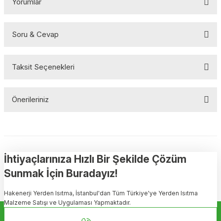
Yorumlar
Soru & Cevap
Bu ürüne ilk yorumu siz yapın!
Taksit Seçenekleri
Yorum Yaz
Ürün hakkında henüz soru sorulmamış.
Önerileriniz
Soru Sor
Bu ürünün fiyat bilgisi, resim, ürün açıklamalarında ve diğer
konularda yetersiz gördüğünüz noktaları öneri formunu kullanarak
tarafımıza iletebilirsiniz.
Görüş ve önerileriniz için teşekkür ederiz.
İhtiyaçlarınıza Hızlı Bir Şekilde Çözüm
Sunmak İçin Buradayız!
Ürün resmi kalitesiz, bozuk veya görüntülenemiyor.
Hakenerji Yerden Isıtma, İstanbul'dan Tüm Türkiye'ye Yerden Isıtma
Ürün açıklamasında eksik bilgiler bulunuyor.
Malzeme Satışı ve Uygulaması Yapmaktadır.
Ürün bilgilerinde hatalar bulunuyor.
Kurumsal