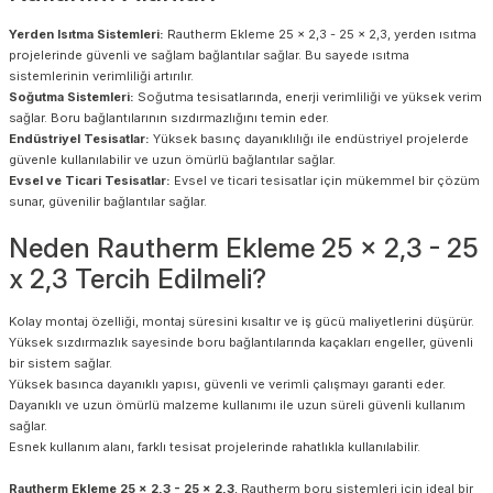
Yerden Isıtma Sistemleri:
Rautherm Ekleme 25 x 2,3 - 25 x 2,3, yerden ısıtma
projelerinde güvenli ve sağlam bağlantılar sağlar. Bu sayede ısıtma
sistemlerinin verimliliği artırılır.
Soğutma Sistemleri:
Soğutma tesisatlarında, enerji verimliliği ve yüksek verim
sağlar. Boru bağlantılarının sızdırmazlığını temin eder.
Endüstriyel Tesisatlar:
Yüksek basınç dayanıklılığı ile endüstriyel projelerde
güvenle kullanılabilir ve uzun ömürlü bağlantılar sağlar.
Evsel ve Ticari Tesisatlar:
Evsel ve ticari tesisatlar için mükemmel bir çözüm
sunar, güvenilir bağlantılar sağlar.
Neden Rautherm Ekleme 25 x 2,3 - 25
x 2,3 Tercih Edilmeli?
Kolay montaj özelliği, montaj süresini kısaltır ve iş gücü maliyetlerini düşürür.
Yüksek sızdırmazlık sayesinde boru bağlantılarında kaçakları engeller, güvenli
bir sistem sağlar.
Yüksek basınca dayanıklı yapısı, güvenli ve verimli çalışmayı garanti eder.
Dayanıklı ve uzun ömürlü malzeme kullanımı ile uzun süreli güvenli kullanım
sağlar.
Esnek kullanım alanı, farklı tesisat projelerinde rahatlıkla kullanılabilir.
Rautherm Ekleme 25 x 2,3 - 25 x 2,3
, Rautherm boru sistemleri için ideal bir