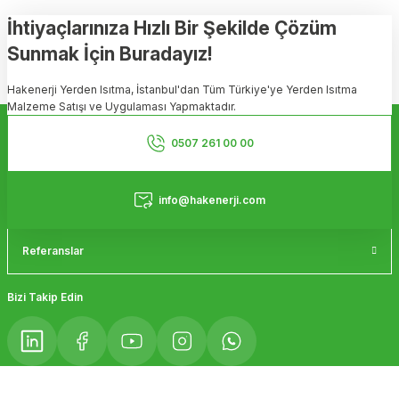
tarafımıza iletebilirsiniz.
Görüş ve önerileriniz için teşekkür ederiz.
İhtiyaçlarınıza Hızlı Bir Şekilde Çözüm
Sunmak İçin Buradayız!
Ürün resmi kalitesiz, bozuk veya görüntülenemiyor.
Hakenerji Yerden Isıtma, İstanbul'dan Tüm Türkiye'ye Yerden Isıtma
Ürün açıklamasında eksik bilgiler bulunuyor.
Malzeme Satışı ve Uygulaması Yapmaktadır.
Ürün bilgilerinde hatalar bulunuyor.
Kurumsal
Ürün fiyatı diğer sitelerden daha pahalı.
0507 261 00 00
Bu ürüne benzer farklı alternatifler olmalı.
Hizmetler
info@hakenerji.com
Referanslar
Gönder
Bizi Takip Edin