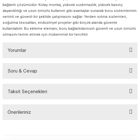
bağlantı çözümüdür. Kolay montaj, yüksek sızdırmazlık, yüksek basınç
dayanıklılığı ve uzun ömürlü kullanım gibi avantajlar sunarak boru sistemlerinin
verimli ve güvenli bir şekilde çalışmasını sağlar. Yerden ısıtma sistemleri,
soğutma tesisatları, endüstriyel projeler gibi birçok alanda güvenle
kullanılabilir. Bu ekleme elemanı, boru bağlantılarınızın güvenli ve uzun ömürlü
olmasını temin etmek için mükemmel bir tercihtir.
Yorumlar
Soru & Cevap
Bu ürüne ilk yorumu siz yapın!
Taksit Seçenekleri
Yorum Yaz
Ürün hakkında henüz soru sorulmamış.
Önerileriniz
Soru Sor
Bu ürünün fiyat bilgisi, resim, ürün açıklamalarında ve diğer
konularda yetersiz gördüğünüz noktaları öneri formunu kullanarak