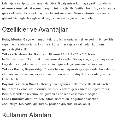
kalınlığına sahip borular arasında güvenli bağlantılar kurmaya yardımcı olan bir
ekleme elemanıdır. Geçme manşon teknolojisi ile üretilen bu ürün, ek bir araca
gerek olmadan hızlı ve kolay montaj imkanı sunar. Boru sistemleri arasında
güvenli bir bağlantı sağlayarak su, gaz ve sıvı kaçaklarını engeller.
Özellikler ve Avantajlar
Kolay Montaj:
Geçme manşon teknolojisi, montajın hızlı ve verimli bir şekilde
yapılmasına olanak tanır. Ek bir alet kullanmaya gerek kalmadan kurulum
gerçekleştirilebilir.
Yüksek Sızdırmazlık:
Rautherm Ekleme 25 x 2,3 - 25 x 2,3, boru
bağlantılarında mükemmel bir sızdırmazlık sağlar. Bu sayede, su, gaz veya sıvı
kaçaklarını engeller ve boru sisteminin güvenli çalışmasını temin eder.
Yüksek Basınç Dayanıklılığı:
Yüksek basınç dayanıklılığı sayesinde, bu ekleme
elemanı su tesisatları, sıcak su sistemleri ve endüstriyel projelerde güvenle
kullanılabilir.
Dayanıklı ve Uzun Ömürlü:
Korozyona dayanıklı malzeme kullanılarak üretilen
Rautherm Ekleme, uzun ömürlü ve düşük bakım gereksinimli bir çözümdür.
Boru sistemlerinin verimli ve güvenli bir şekilde çalışmasını sağlar.
Esnek Kullanım Alanı:
Yerden ısıtma sistemleri, soğutma tesisatları,
endüstriyel tesisatlar gibi birçok projede güvenle kullanılabilir.
Kullanım Alanları