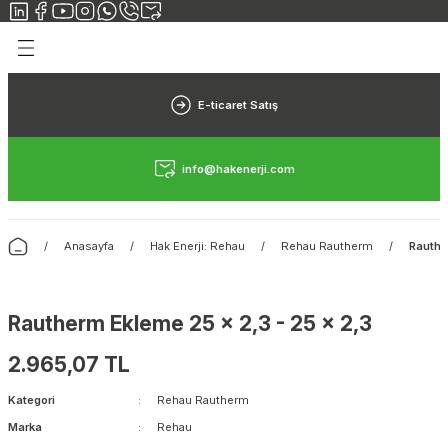
Geri Dön
Geri Dön
Yerden Isıtma
Elektrikli Yerden Isıtma
Rehau Yerden Isıtma
Danfoss Yerden Isıtma
Fraenkische Yerden Isıtma
Isı Pompası
E-ticaret Satış
Yerden Isıtma Sistemi
Elektrikli Yerden Isıtma Sistemleri
Rehau Yerden Isıtma Borusu
Danfoss Yerden Isıtma Borusu
Fraenkische Yerden Isıtma Borusu
Isı Pompası Nedir?
info@hakenerji.com
rimiz
n Isıtma
Yerden Isıtma Maliyeti
Halı Altı Isıtıcılar
Rehau Yerden Isıtma Straforu
Danfoss Yerden Isıtma Straforu
Fraenkische Yerden Isıtma Straforu
ı
sıtma
Yerden Isıtma Borusu
Hamam Isıtma
Rehau Yerden Isıtma Kollektörü
Danfoss Yerden Isıtma Kollektörü
Fraenkische Yerden Isıtma Kollektörü
Anasayfa
Hak Enerji: Rehau
Rehau Rautherm
Rauthe
 Isıtma
Yerden Isıtma Straforu
Rautherm Ekleme 25 x 2,3 - 25 x 2,3
rden Isıtma
Yerden Isıtma Kollektörü
2.965,07 TL
Kategori
Rehau Rautherm
Marka
Rehau