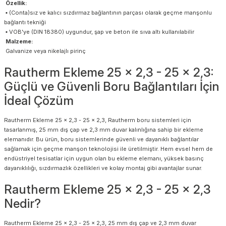
Özellik:
▪ (Conta)sız ve kalıcı sızdırmaz bağlantının parçası olarak geçme manşonlu
bağlantı tekniği
▪ VOB'ye (DIN 18380) uygundur, şap ve beton ile sıva altı kullanılabilir
Malzeme:
Galvanize veya nikelajlı pirinç
Rautherm Ekleme 25 x 2,3 - 25 x 2,3:
Güçlü ve Güvenli Boru Bağlantıları İçin
İdeal Çözüm
Rautherm Ekleme 25 x 2,3 - 25 x 2,3, Rautherm boru sistemleri için
tasarlanmış, 25 mm dış çap ve 2,3 mm duvar kalınlığına sahip bir ekleme
elemanıdır. Bu ürün, boru sistemlerinde güvenli ve dayanıklı bağlantılar
sağlamak için geçme manşon teknolojisi ile üretilmiştir. Hem evsel hem de
endüstriyel tesisatlar için uygun olan bu ekleme elemanı, yüksek basınç
dayanıklılığı, sızdırmazlık özellikleri ve kolay montaj gibi avantajlar sunar.
Rautherm Ekleme 25 x 2,3 - 25 x 2,3
Nedir?
Rautherm Ekleme 25 x 2,3 - 25 x 2,3, 25 mm dış çap ve 2,3 mm duvar