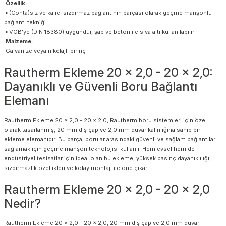
Özellik:
▪ (Conta)sız ve kalıcı sızdırmaz bağlantının parçası olarak geçme manşonlu
bağlantı tekniği
▪ VOB'ye (DIN 18380) uygundur, şap ve beton ile sıva altı kullanılabilir
Malzeme:
Galvanize veya nikelajlı pirinç
Rautherm Ekleme 20 x 2,0 - 20 x 2,0:
Dayanıklı ve Güvenli Boru Bağlantı
Elemanı
Rautherm Ekleme 20 x 2,0 - 20 x 2,0, Rautherm boru sistemleri için özel
olarak tasarlanmış, 20 mm dış çap ve 2,0 mm duvar kalınlığına sahip bir
ekleme elemanıdır. Bu parça, borular arasındaki güvenli ve sağlam bağlantıları
sağlamak için geçme manşon teknolojisi kullanır. Hem evsel hem de
endüstriyel tesisatlar için ideal olan bu ekleme, yüksek basınç dayanıklılığı,
sızdırmazlık özellikleri ve kolay montajı ile öne çıkar.
Rautherm Ekleme 20 x 2,0 - 20 x 2,0
Nedir?
Rautherm Ekleme 20 x 2,0 - 20 x 2,0, 20 mm dış çap ve 2,0 mm duvar