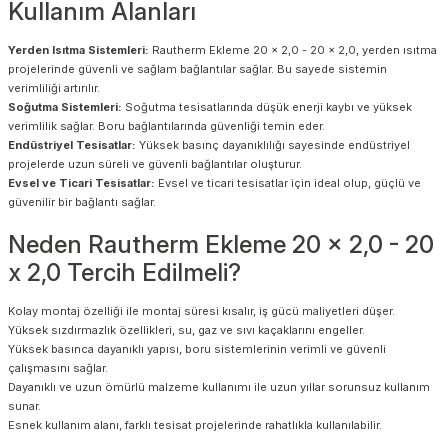
Kullanım Alanları
Yerden Isıtma Sistemleri:
Rautherm Ekleme 20 x 2,0 - 20 x 2,0, yerden ısıtma
projelerinde güvenli ve sağlam bağlantılar sağlar. Bu sayede sistemin
verimliliği artırılır.
Soğutma Sistemleri:
Soğutma tesisatlarında düşük enerji kaybı ve yüksek
verimlilik sağlar. Boru bağlantılarında güvenliği temin eder.
Endüstriyel Tesisatlar:
Yüksek basınç dayanıklılığı sayesinde endüstriyel
projelerde uzun süreli ve güvenli bağlantılar oluşturur.
Evsel ve Ticari Tesisatlar:
Evsel ve ticari tesisatlar için ideal olup, güçlü ve
güvenilir bir bağlantı sağlar.
Neden Rautherm Ekleme 20 x 2,0 - 20
x 2,0 Tercih Edilmeli?
Kolay montaj özelliği ile montaj süresi kısalır, iş gücü maliyetleri düşer.
Yüksek sızdırmazlık özellikleri, su, gaz ve sıvı kaçaklarını engeller.
Yüksek basınca dayanıklı yapısı, boru sistemlerinin verimli ve güvenli
çalışmasını sağlar.
Dayanıklı ve uzun ömürlü malzeme kullanımı ile uzun yıllar sorunsuz kullanım
sunar.
Esnek kullanım alanı, farklı tesisat projelerinde rahatlıkla kullanılabilir.