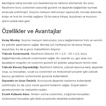
kalınlığına sahip borular için tasarlanmış bir ekleme elemanıdır. Bu ürün,
Rautherm boru sistemleri arasında güvenli ve dayanıklı bağlantılar kurmak
amacıyla üretilmiştir. Geçme manşon teknolojisi sayesinde, borular arasında
kolay ve hızlı bir montaj sağlanır. Ek bir araca ihtiyaç duyulmaz ve kurulum
işlemi pratik hale gelir.
Özellikler ve Avantajlar
Kolay Montaj:
Geçme manşon teknolojisi, boru bağlantılarının hızlı ve verimli
bir şekilde yapılmasını sağlar. Montaj için herhangi bir ek araca ihtiyaç
duyulmaz, bu da iş gücü maliyetlerini düşürür.
Yüksek Sızdırmazlık:
Rautherm Ekleme 20 x 2,0 - 20 x 2,0, boru
bağlantılarında yüksek sızdırmazlık sağlar. Bu sayede su, gaz veya sıvı
kaçaklarını engeller ve sistemin güvenli bir şekilde çalışmasını temin eder.
Yüksek Basınç Dayanıklılığı:
Rautherm Ekleme, yüksek basınca karşı dayanıklı
olup, su tesisatları, sıcak su sistemleri ve endüstriyel projeler gibi yüksek
basınç gerektiren sistemlerde güvenle kullanılabilir.
Dayanıklı ve Uzun Ömürlü:
Korozyona dayanıklı malzeme kullanılarak
üretilmiştir, bu da uzun süreli güvenli kullanım sağlar. Düşük bakım
gereksinimleri ile maliyetleri azaltır.
Esnek Kullanım Alanı:
Yerden ısıtma sistemleri, soğutma tesisatları,
endüstriyel tesisatlar gibi farklı projelerde rahatlıkla kullanılabilir.