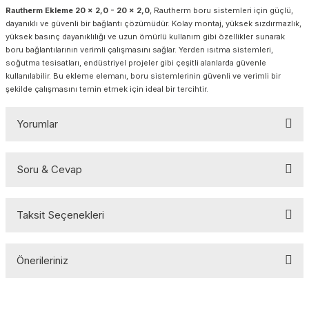
Rautherm Ekleme 20 x 2,0 - 20 x 2,0
, Rautherm boru sistemleri için güçlü,
dayanıklı ve güvenli bir bağlantı çözümüdür. Kolay montaj, yüksek sızdırmazlık,
yüksek basınç dayanıklılığı ve uzun ömürlü kullanım gibi özellikler sunarak
boru bağlantılarının verimli çalışmasını sağlar. Yerden ısıtma sistemleri,
soğutma tesisatları, endüstriyel projeler gibi çeşitli alanlarda güvenle
kullanılabilir. Bu ekleme elemanı, boru sistemlerinin güvenli ve verimli bir
şekilde çalışmasını temin etmek için ideal bir tercihtir.
Yorumlar
Soru & Cevap
Bu ürüne ilk yorumu siz yapın!
Taksit Seçenekleri
Yorum Yaz
Ürün hakkında henüz soru sorulmamış.
Önerileriniz
Soru Sor
Bu ürünün fiyat bilgisi, resim, ürün açıklamalarında ve diğer