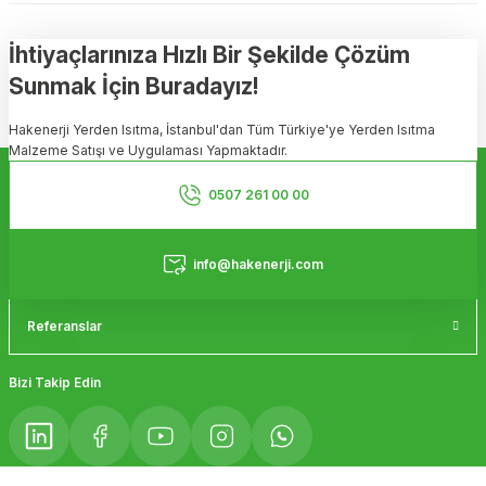
konularda yetersiz gördüğünüz noktaları öneri formunu kullanarak
tarafımıza iletebilirsiniz.
Görüş ve önerileriniz için teşekkür ederiz.
İhtiyaçlarınıza Hızlı Bir Şekilde Çözüm
Sunmak İçin Buradayız!
Ürün resmi kalitesiz, bozuk veya görüntülenemiyor.
Hakenerji Yerden Isıtma, İstanbul'dan Tüm Türkiye'ye Yerden Isıtma
Ürün açıklamasında eksik bilgiler bulunuyor.
Malzeme Satışı ve Uygulaması Yapmaktadır.
Ürün bilgilerinde hatalar bulunuyor.
Kurumsal
Ürün fiyatı diğer sitelerden daha pahalı.
0507 261 00 00
Bu ürüne benzer farklı alternatifler olmalı.
Hizmetler
info@hakenerji.com
Referanslar
Gönder
Bizi Takip Edin