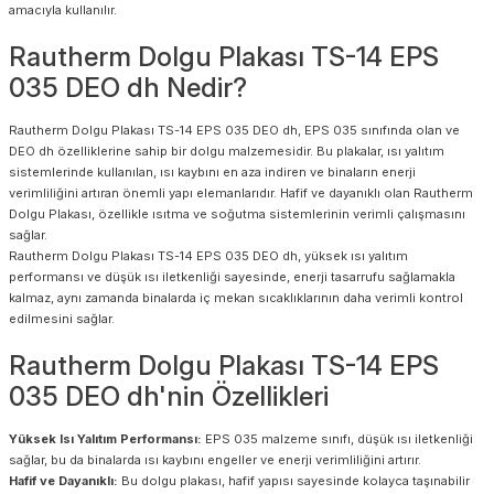
amacıyla kullanılır.
Rautherm Dolgu Plakası TS-14 EPS
035 DEO dh Nedir?
Rautherm Dolgu Plakası TS-14 EPS 035 DEO dh, EPS 035 sınıfında olan ve
DEO dh özelliklerine sahip bir dolgu malzemesidir. Bu plakalar, ısı yalıtım
sistemlerinde kullanılan, ısı kaybını en aza indiren ve binaların enerji
verimliliğini artıran önemli yapı elemanlarıdır. Hafif ve dayanıklı olan Rautherm
Dolgu Plakası, özellikle ısıtma ve soğutma sistemlerinin verimli çalışmasını
sağlar.
Rautherm Dolgu Plakası TS-14 EPS 035 DEO dh, yüksek ısı yalıtım
performansı ve düşük ısı iletkenliği sayesinde, enerji tasarrufu sağlamakla
kalmaz, aynı zamanda binalarda iç mekan sıcaklıklarının daha verimli kontrol
edilmesini sağlar.
Rautherm Dolgu Plakası TS-14 EPS
035 DEO dh'nin Özellikleri
Yüksek Isı Yalıtım Performansı:
EPS 035 malzeme sınıfı, düşük ısı iletkenliği
sağlar, bu da binalarda ısı kaybını engeller ve enerji verimliliğini artırır.
Hafif ve Dayanıklı:
Bu dolgu plakası, hafif yapısı sayesinde kolayca taşınabilir