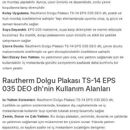
ve montajı yapılabilir. Ayrıca, uzun ömürlü ve dayanıklıdır, zorlu çevre
koşullarına karşı dirençlidir.
Kolay Uygulama:
Rautherm Dolgu Plakası TS-14 EPS 035 DEO dh, pratik ve
hızlı montaj özelliklerine sahiptir. Yapı elemanlarıyla uyumlu olup, iş gücü ve
zaman tasarrufu sağlar.
Suya Dayanıklı:
EPS 035 malzeme, suya karşı dirençlidir ve nemin etkisiyle
bozulmaz. Bu özellik, dolgu plakalarının uzun ömürlü ve etkili bir şekilde
çalışmasını sağlar.
Çevre Dostu:
Rautherm Dolgu Plakası TS-14 EPS 035 DEO dh, çevre dostu
malzemelerle üretilmiştir ve geri dönüştürülebilir özelliklere sahiptir.
İleri Düzey Ses Yalıtımı:
Isı yalıtımının yanı sıra, ses yalıtımı sağlamak için de
kullanılabilir. İç mekanlarda gürültü seviyelerini azaltarak daha konforlu bir
ortam yaratır.
Rautherm Dolgu Plakası TS-14 EPS
035 DEO dh'nin Kullanım Alanları
Isı Yalıtım Sistemleri:
Rautherm Dolgu Plakası TS-14 EPS 035 DEO dh,
özellikle ısı yalıtım sistemlerinde, binaların dış cephelerinde ve iç
mekanlarında kullanılır. Isıyı içeride tutarak enerji tasarrufu sağlar.
Zemin, Duvar ve Çatı Yalıtımı:
Bu dolgu plakaları, zeminde, duvarda ve çatılarda
ısı yalıtımını sağlamak için mükemmel bir çözüm sunar. Yüksek yalıtım
kapasitesi, ısı kaybını azaltır ve iç mekanların sıcaklığını dengeler.