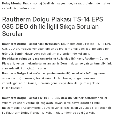
Kolay Montaj:
Pratik montaj özellikleri sayesinde, inşaat projelerinde hızlı ve
verimli bir çözüm sunar.
Rautherm Dolgu Plakası TS-14 EPS
035 DEO dh ile İlgili Sıkça Sorulan
Sorular
Rautherm Dolgu Plakası nasıl uygulanır?
Rautherm Dolgu Plakası TS-14 EPS
035 DEO dh, kolayca yerleştirilebilen ve pratik montaj özelliklerine sahip bir
üründür. Zemin, duvar veya çatı yalıtım sistemlerinde kullanılır.
Bu plakalar yalnızca iç mekanlarda mı kullanılabilir?
Hayır, Rautherm Dolgu
Plakası iç ve dış mekanlarda kullanılabilir. Zemin, duvar ve çatı yalıtımı gibi farklı
alanlarda etkili bir çözüm sunar.
Rautherm Dolgu Plakası'nın ısı yalıtım verimliliği nasıl artırılır?
Uygulama
sırasında doğru montaj tekniklerinin kullanılması, dolgu plakalarının
verimliliğini artırır. Ayrıca, binaların genel ısı yalıtımı ile uyumlu şekilde
kullanılmalıdır.
Rautherm Dolgu Plakası TS-14 EPS 035 DEO dh,
yüksek performanslı ısı
yalıtımı ve enerji verimliliği sağlayan, dayanıklı ve çevre dostu bir yapı
malzemesidir. Kolay montajı, suya dayanıklı özellikleri ve yüksek ısı iletkenliği
ile Rautherm Dolgu Plakası, ısı yalıtım sistemlerinde ve diğer yalıtım