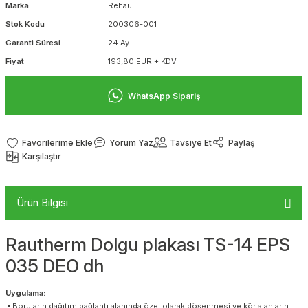
Marka
Rehau
Stok Kodu
200306-001
Garanti Süresi
24 Ay
Fiyat
193,80 EUR + KDV
WhatsApp Sipariş
Yorum Yaz
Tavsiye Et
Paylaş
Karşılaştır
Ürün Bilgisi
Rautherm Dolgu plakası TS-14 EPS
035 DEO dh
Uygulama:
▪ Boruların dağıtım bağlantı alanında özel olarak döşenmesi ve kör alanların