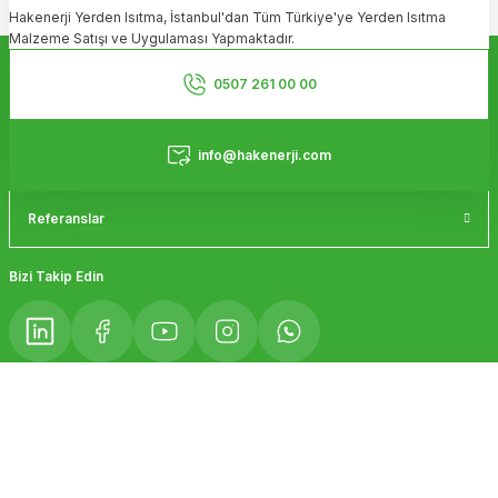
Hakenerji Yerden Isıtma, İstanbul'dan Tüm Türkiye'ye Yerden Isıtma
Ürün açıklamasında eksik bilgiler bulunuyor.
Malzeme Satışı ve Uygulaması Yapmaktadır.
Ürün bilgilerinde hatalar bulunuyor.
Kurumsal
Ürün fiyatı diğer sitelerden daha pahalı.
0507 261 00 00
Bu ürüne benzer farklı alternatifler olmalı.
Hizmetler
info@hakenerji.com
Referanslar
Gönder
Bizi Takip Edin