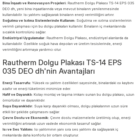
Bina İnşaatı ve Renovasyon Projeleri:
Rautherm Dolgu Plakası TS-14 EPS 035
DEO dh, yeni bina inşaatlarında veya mevcut binaların yenilenmesinde
kullanılabilir. Isı yalıtımı sağlayarak binaların enerji verimliliğini artırır.
Soğutma ve Isıtma Sistemlerinde Kullanım:
Soğutma ve ısıtma sistemlerinin
verimli çalışması için bu dolgu plakaları kullanılır. Binaların iç mekanlarında
sıcaklık kontrolünü sağlar.
Endüstriyel Uygulamalar:
Rautherm Dolgu Plakası, endüstriyel alanlarda da
kullanılabilir. Özellikle soğuk hava depoları ve üretim tesislerinde, enerji
verimliliğini artırmaya yardımcı olur.
Rautherm Dolgu Plakası TS-14 EPS
035 DEO dh'nin Avantajları
Enerji Tasarrufu:
Yüksek ısı yalıtım özellikleri sayesinde, binalardaki ısı kaybını
azaltır ve enerji tüketimini minimize eder.
Hafif ve Dayanıklı:
Kolay montaj ve taşıma imkanı sunan bu dolgu plakası, uzun
ömürlüdür ve dayanıklıdır.
Suya Dayanıklıdır:
Suya karşı dayanıklı olması, dolgu plakalarının uzun süre
etkili bir şekilde çalışmasını sağlar.
Çevre Dostu ve Ekonomik:
Çevre dostu malzemelerle üretilmiş olup, enerji
verimliliğini artırarak uzun vadede ekonomik tasarruf sağlar.
Isı ve Ses Yalıtımı:
Isı yalıtımının yanı sıra ses yalıtımı da sağlayarak iç
mekanlarda daha konforlu bir ortam oluşturur.