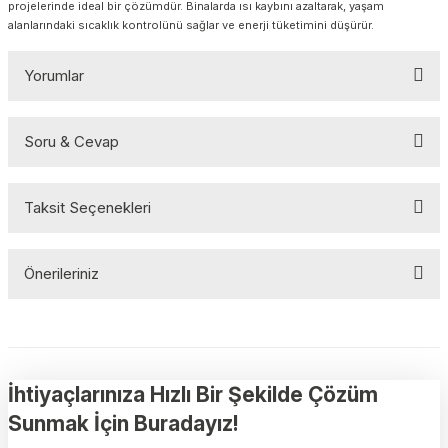
projelerinde ideal bir çözümdür. Binalarda ısı kaybını azaltarak, yaşam
alanlarındaki sıcaklık kontrolünü sağlar ve enerji tüketimini düşürür.
Yorumlar
Soru & Cevap
Bu ürüne ilk yorumu siz yapın!
Taksit Seçenekleri
Yorum Yaz
Ürün hakkında henüz soru sorulmamış.
Önerileriniz
Soru Sor
Bu ürünün fiyat bilgisi, resim, ürün açıklamalarında ve diğer
konularda yetersiz gördüğünüz noktaları öneri formunu kullanarak
tarafımıza iletebilirsiniz.
Görüş ve önerileriniz için teşekkür ederiz.
İhtiyaçlarınıza Hızlı Bir Şekilde Çözüm
Sunmak İçin Buradayız!
Ürün resmi kalitesiz, bozuk veya görüntülenemiyor.