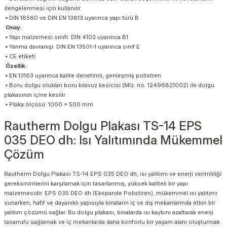
dengelenmesi için kullanılır
▪ DIN 18560 ve DIN EN 13813 uyarınca yapı türü B
Onay:
▪ Yapı malzemesi sınıfı: DIN 4102 uyarınca B1
▪ Yanma davranışı: DIN EN 13501-1 uyarınca sınıf E
▪ CE etiketi
Özellik:
▪ EN 13163 uyarınca kalite denetimli, genleşmiş polistren
▪ Boru dolgu olukları boru kılavuz kesicisi (Mlz. no. 12496821002) ile dolgu
plakasının içine kesilir
▪ Plaka ölçüsü: 1000 x 500 mm
Rautherm Dolgu Plakası TS-14 EPS
035 DEO dh: Isı Yalıtımında Mükemmel
Çözüm
Rautherm Dolgu Plakası TS-14 EPS 035 DEO dh, ısı yalıtımı ve enerji verimliliği
gereksinimlerini karşılamak için tasarlanmış, yüksek kaliteli bir yapı
malzemesidir. EPS 035 DEO dh (Ekspande Polistiren), mükemmel ısı yalıtımı
sunarken, hafif ve dayanıklı yapısıyla binaların iç ve dış mekanlarında etkin bir
yalıtım çözümü sağlar. Bu dolgu plakası, binalarda ısı kaybını azaltarak enerji
tasarrufu sağlamak ve iç mekanlarda daha konforlu bir yaşam alanı oluşturmak