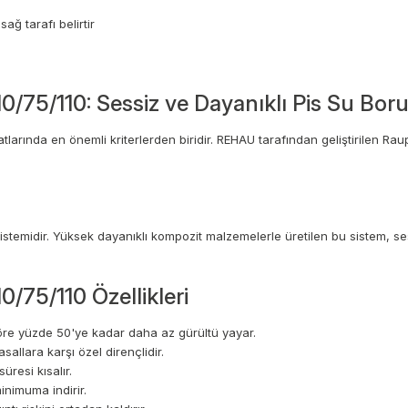
ağ tarafı belirtir
/75/110: Sessiz ve Dayanıklı Pis Su Boru
atlarında en önemli kriterlerden biridir. REHAU tarafından geliştirilen Ra
 sistemidir. Yüksek dayanıklı kompozit malzemelerle üretilen bu sistem, 
/75/110 Özellikleri
öre yüzde 50'ye kadar daha az gürültü yayar.
allara karşı özel dirençlidir.
resi kısalır.
inimuma indirir.