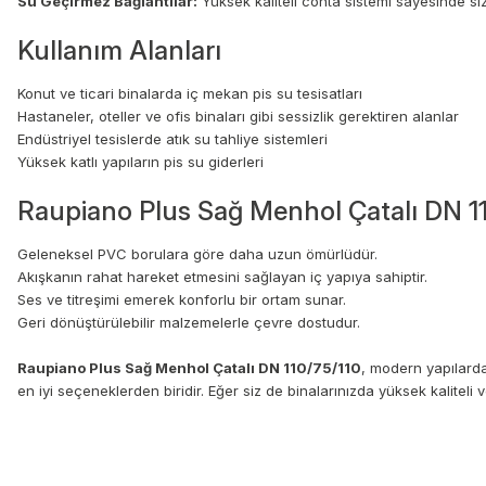
Su Geçirmez Bağlantılar:
Yüksek kaliteli conta sistemi sayesinde sızın
Kullanım Alanları
Konut ve ticari binalarda iç mekan pis su tesisatları
Hastaneler, oteller ve ofis binaları gibi sessizlik gerektiren alanlar
Endüstriyel tesislerde atık su tahliye sistemleri
Yüksek katlı yapıların pis su giderleri
Raupiano Plus Sağ Menhol Çatalı DN 11
Geleneksel PVC borulara göre daha uzun ömürlüdür.
Akışkanın rahat hareket etmesini sağlayan iç yapıya sahiptir.
Ses ve titreşimi emerek konforlu bir ortam sunar.
Geri dönüştürülebilir malzemelerle çevre dostudur.
Raupiano Plus Sağ Menhol Çatalı DN 110/75/110
, modern yapılarda
en iyi seçeneklerden biridir. Eğer siz de binalarınızda yüksek kaliteli v