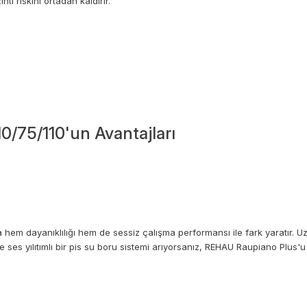
tı riskini ortadan kaldırır.
0/75/110'un Avantajları
 hem dayanıklılığı hem de sessiz çalışma performansı ile fark yaratır. U
e ses yılıtımlı bir pis su boru sistemi arıyorsanız, REHAU Raupiano Plus'u 