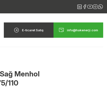
E-ticaret Satış
info@hakenerji.com
 Sağ Menhol
75/110