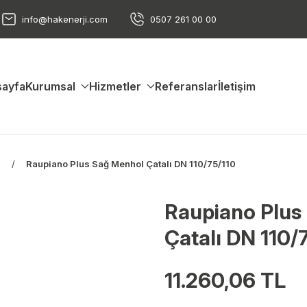
info@hakenerji.com
0507 261 00 00
ayfa
Kurumsal
Hizmetler
Referanslar
İletişim
s
Raupiano Plus Sağ Menhol Çatalı DN 110/75/110
Raupiano Plus
Çatalı DN 110/
11.260,06 TL