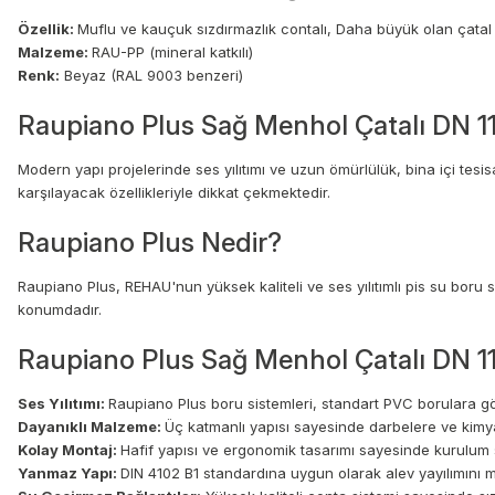
Özellik:
Muflu ve kauçuk sızdırmazlık contalı, Daha büyük olan çatal s
Malzeme:
RAU-PP (mineral katkılı)
Renk:
Beyaz (RAL 9003 benzeri)
Raupiano Plus Sağ Menhol Çatalı DN 110
Modern yapı projelerinde ses yılıtımı ve uzun ömürlülük, bina içi tesis
karşılayacak özellikleriyle dikkat çekmektedir.
Raupiano Plus Nedir?
Raupiano Plus, REHAU'nun yüksek kaliteli ve ses yılıtımlı pis su boru
konumdadır.
Raupiano Plus Sağ Menhol Çatalı DN 110
Ses Yılıtımı:
Raupiano Plus boru sistemleri, standart PVC borulara g
Dayanıklı Malzeme:
Üç katmanlı yapısı sayesinde darbelere ve kimyas
Kolay Montaj:
Hafif yapısı ve ergonomik tasarımı sayesinde kurulum sü
Yanmaz Yapı:
DIN 4102 B1 standardına uygun olarak alev yayılımını m