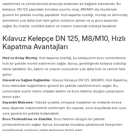
sabitlemek ve yönlendirmek amacıyla kullanılan bir bağlantı elemanıdır. Bu
kelepçe, DN 125 çapındaki borulara uyumlu olup, M8/M10 diş ölçüleriyle
güvenli bir şekilde montaj yapılabilir. Hızlı kapama özelliği, montaj ve demontaj
işlemlerini çok daha hızlı hale getirir, böylece zaman ve iş gücü tasarrufu
sağlar. Bu özellik, özellikle bakım ve onarım sırasında oldukça faydalıdır.
Kılavuz Kelepçe DN 125, M8/M10, Hızlı
Kapatma Avantajları
Hızlı ve Kolay Montaj:
Hızlı kapama özelliği, bu kelepçenin boru sistemlerine
hızlı bir şekilde monte edilmesini sağlar. Ayrıca, gerektiğinde kolayca sökülüp
tekrar takılabilir. Bu, bakım ve onarım süreçlerini çok daha hızlı ve verimli hale
getirir.
Güvenli ve Sağlam Bağlantılar:
Kılavuz Kelepçe DN 125, M8/M10, Hızlı Kapatma,
boru hattındaki bağlantıların güvenli bir şekilde sabitlenmesini sağlar. Bu,
sistemdeki sızıntı riskini ortadan kaldırır ve boru hattının düzgün çalışmasını
temin eder.
Dayanıklı Malzeme:
Yüksek sıcaklık, kimyasal maddeler ve mekanik strese
karşı dayanıklı malzemelerle üretilmiştir. Bu sayede, zorlu koşullarda bile uzun
süre güvenli bir şekilde kullanılabilir.
Boru Yönlendirme ve Stabilite:
Boru hattının düzgün bir şekilde
yönlendirilmesini sağlar. Ayrıca, borularda meydana gelebilecek titreşimleri
engelleyerek sistemin stabil kalmasını temin eder.