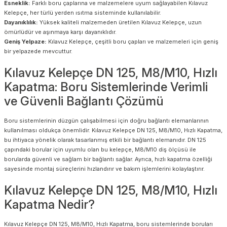
Esneklik:
Farklı boru çaplarına ve malzemelere uyum sağlayabilen Kılavuz
Kelepçe, her türlü yerden ısıtma sisteminde kullanılabilir.
Dayanıklılık:
Yüksek kaliteli malzemeden üretilen Kılavuz Kelepçe, uzun
ömürlüdür ve aşınmaya karşı dayanıklıdır.
Geniş Yelpaze:
Kılavuz Kelepçe, çeşitli boru çapları ve malzemeleri için geniş
bir yelpazede mevcuttur.
Kılavuz Kelepçe DN 125, M8/M10, Hızlı
Kapatma: Boru Sistemlerinde Verimli
ve Güvenli Bağlantı Çözümü
Boru sistemlerinin düzgün çalışabilmesi için doğru bağlantı elemanlarının
kullanılması oldukça önemlidir. Kılavuz Kelepçe DN 125, M8/M10, Hızlı Kapatma,
bu ihtiyaca yönelik olarak tasarlanmış etkili bir bağlantı elemanıdır. DN 125
çapındaki borular için uyumlu olan bu kelepçe, M8/M10 diş ölçüsü ile
borularda güvenli ve sağlam bir bağlantı sağlar. Ayrıca, hızlı kapatma özelliği
sayesinde montaj süreçlerini hızlandırır ve bakım işlemlerini kolaylaştırır.
Kılavuz Kelepçe DN 125, M8/M10, Hızlı
Kapatma Nedir?
Kılavuz Kelepçe DN 125, M8/M10, Hızlı Kapatma, boru sistemlerinde boruları