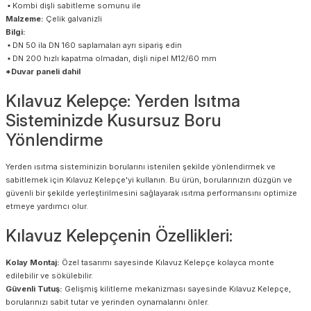
▪ Kombi dişli sabitleme somunu ile
Malzeme:
Çelik galvanizli
Bilgi:
▪ DN 50 ila DN 160 saplamaları ayrı sipariş edin
▪ DN 200 hızlı kapatma olmadan, dişli nipel M12/60 mm
*Duvar paneli dahil
Kılavuz Kelepçe: Yerden Isıtma
Sisteminizde Kusursuz Boru
Yönlendirme
Yerden ısıtma sisteminizin borularını istenilen şekilde yönlendirmek ve
sabitlemek için Kılavuz Kelepçe'yi kullanın. Bu ürün, borularınızın düzgün ve
güvenli bir şekilde yerleştirilmesini sağlayarak ısıtma performansını optimize
etmeye yardımcı olur.
Kılavuz Kelepçenin Özellikleri:
Kolay Montaj:
Özel tasarımı sayesinde Kılavuz Kelepçe kolayca monte
edilebilir ve sökülebilir.
Güvenli Tutuş:
Gelişmiş kilitleme mekanizması sayesinde Kılavuz Kelepçe,
borularınızı sabit tutar ve yerinden oynamalarını önler.