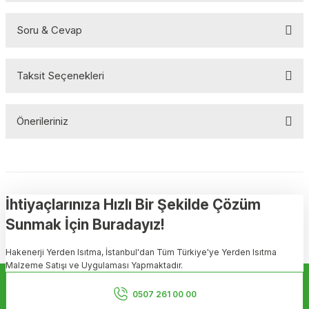
Soru & Cevap
Bu ürüne ilk yorumu siz yapın!
Taksit Seçenekleri
Yorum Yaz
Ürün hakkında henüz soru sorulmamış.
Önerileriniz
Soru Sor
Bu ürünün fiyat bilgisi, resim, ürün açıklamalarında ve diğer
konularda yetersiz gördüğünüz noktaları öneri formunu kullanarak
tarafımıza iletebilirsiniz.
Görüş ve önerileriniz için teşekkür ederiz.
İhtiyaçlarınıza Hızlı Bir Şekilde Çözüm
Sunmak İçin Buradayız!
Ürün resmi kalitesiz, bozuk veya görüntülenemiyor.
Hakenerji Yerden Isıtma, İstanbul'dan Tüm Türkiye'ye Yerden Isıtma
Ürün açıklamasında eksik bilgiler bulunuyor.
Malzeme Satışı ve Uygulaması Yapmaktadır.
Ürün bilgilerinde hatalar bulunuyor.
Kurumsal
Ürün fiyatı diğer sitelerden daha pahalı.
0507 261 00 00