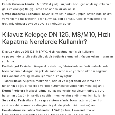
Esnek Kullanım Alanları:
M8/M10 diş ölçüsü, farklı boru çaplarıyla uyumlu hale
gelir ve çok çeşitli uygulama alanlarında kullanılabilir.
Çevre Dostu ve Ekonomik:
Dayanıklı ve uzun ömürlü yapısı sayesinde, bakım
ve yenileme maliyetlerini azaltır. Ayrıca, geri dönüştürülebilir malzemelerle
üretilmiş olması çevreye duyarlı bir çözüm sunar.
Kılavuz Kelepçe DN 125, M8/M10, Hızlı
Kapatma Nerelerde Kullanılır?
Kılavuz Kelepçe DN 125, M8/M10, Hızlı Kapatma, geniş bir kullanım
yelpazesinde tercih edilebilecek bir bağlantı elemanıdır. Yaygın kullanım alanları
şunlardır:
Endüstriyel Tesisler:
Kimyasal tesislerde, fabrikalarda ve üretim alanlarında
boru hatlarının düzgün bir şekilde sabitlenmesi ve yönlendirilmesi sağlanır.
Hızlı kapama özelliği bakım işlemlerini kolaylaştırır.
Ticari Binalar:
Alışveriş merkezleri, ofisler ve diğer ticari yapılarda boru
hatlarının doğru bir şekilde yerinde tutulması ve yönlendirilmesi sağlanır.
Konut Projeleri:
Merkezi ısıtma, su taşıma ve atık su sistemlerinde, boru
hatlarının düzgün bir şekilde sabitlenmesi ve yönlendirilmesi için kullanılır.
Su ve Gaz Tesisatları:
Su ve gaz sistemlerinde, boru hattının güvenli bir
şekilde sabitlenmesi ve düzgün bir şekilde yönlendirilmesi sağlanır.
Havalandırma ve Isıtma Sistemleri:
HVAC (Isıtma, Havalandırma ve
İklimlendirme) sistemlerinde boru hatlarının düzgün bir şekilde