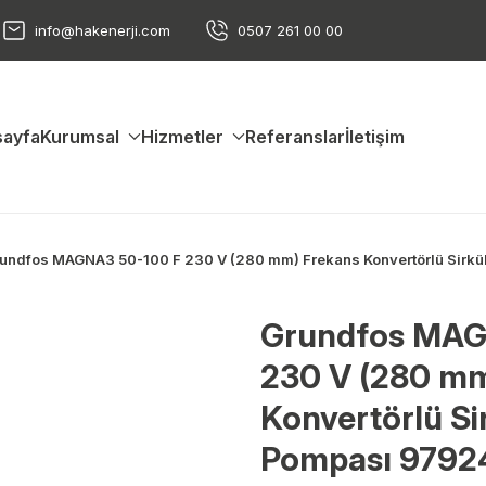
info@hakenerji.com
0507 261 00 00
ayfa
Kurumsal
Hizmetler
Referanslar
İletişim
undfos MAGNA3 50-100 F 230 V (280 mm) Frekans Konvertörlü Sir
Grundfos MAG
230 V (280 mm
Konvertörlü Si
Pompası 9792