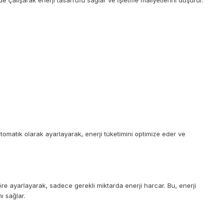
de çalışarak enerji tasarrufu sağlar ve işletme maliyetlerini düşürür.
tomatik olarak ayarlayarak, enerji tüketimini optimize eder ve
öre ayarlayarak, sadece gerekli miktarda enerji harcar. Bu, enerji
ı sağlar.