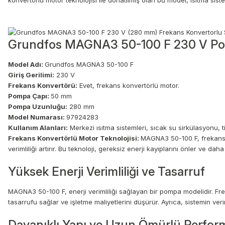
konvertörlü motor teknolojisi ile donatılmış olan bu model, ısıtma siste
Grundfos MAGNA3 50-100 F 230 V Pomp
Model Adı:
Grundfos MAGNA3 50-100 F
Giriş Gerilimi:
230 V
Frekans Konvertörü:
Evet, frekans konvertörlü motor.
Pompa Çapı:
50 mm
Pompa Uzunluğu:
280 mm
Model Numarası:
97924283
Kullanım Alanları:
Merkezi ısıtma sistemleri, sıcak su sirkülasyonu, t
Frekans Konvertörlü Motor Teknolojisi:
MAGNA3 50-100 F, frekans k
verimliliği artırır. Bu teknoloji, gereksiz enerji kayıplarını önler ve dah
Yüksek Enerji Verimliliği ve Tasarruf
MAGNA3 50-100 F, enerji verimliliği sağlayan bir pompa modelidir. Frek
tasarrufu sağlar ve işletme maliyetlerini düşürür. Ayrıca, sistemin ve
Dayanıklı Yapı ve Uzun Ömürlü Perfor