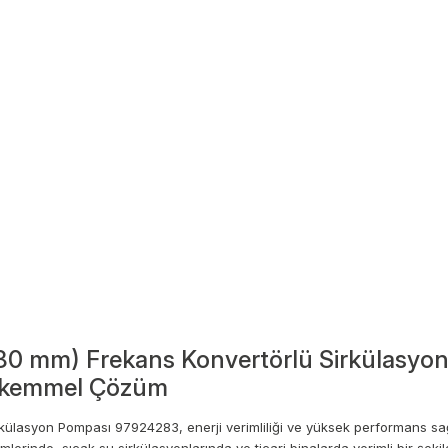
0 mm) Frekans Konvertörlü Sirkülasyo
 Mükemmel Çözüm
asyon Pompası 97924283, enerji verimliliği ve yüksek performans sağl