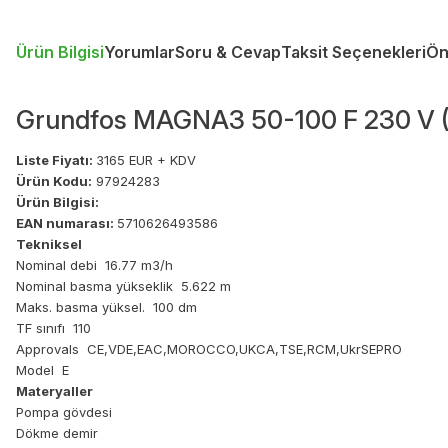
Ürün Bilgisi
Yorumlar
Soru & Cevap
Taksit Seçenekleri
Ön
Grundfos MAGNA3 50-100 F 230 V (
Liste Fiyatı:
3165 EUR + KDV
Ürün Kodu:
97924283
Ürün Bilgisi:
EAN numarası:
5710626493586
Tekniksel
Nominal debi 16.77 m3/h
Nominal basma yükseklik 5.622 m
Maks. basma yüksel. 100 dm
TF sınıfı 110
Approvals CE,VDE,EAC,MOROCCO,UKCA,TSE,RCM,UkrSEPRO
Model E
Materyaller
Pompa gövdesi
Dökme demir