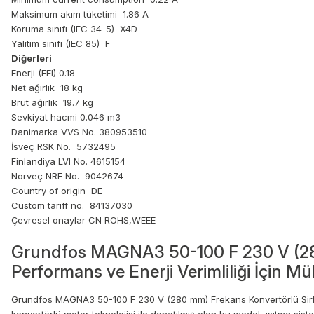
Maksimum akım tüketimi 1.86 A
Koruma sınıfı (IEC 34-5) X4D
Yalıtım sınıfı (IEC 85) F
Diğerleri
Enerji (EEI) 0.18
Net ağırlık 18 kg
Brüt ağırlık 19.7 kg
Sevkiyat hacmi 0.046 m3
Danimarka VVS No. 380953510
İsveç RSK No. 5732495
Finlandiya LVI No. 4615154
Norveç NRF No. 9042674
Country of origin DE
Custom tariff no. 84137030
Çevresel onaylar CN ROHS,WEEE
Grundfos MAGNA3 50-100 F 230 V (28
Performans ve Enerji Verimliliği İçin
Grundfos MAGNA3 50-100 F 230 V (280 mm) Frekans Konvertörlü Sirkül