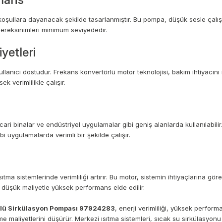
oşullara dayanacak şekilde tasarlanmıştır. Bu pompa, düşük sesle çalışma ö
gereksinimleri minimum seviyededir.
yetleri
anıcı dostudur. Frekans konvertörlü motor teknolojisi, bakım ihtiyacını 
verimlilikle çalışır.
ri binalar ve endüstriyel uygulamalar gibi geniş alanlarda kullanılabilir.
bi uygulamalarda verimli bir şekilde çalışır.
ma sistemlerinde verimliliği artırır. Bu motor, sistemin ihtiyaçlarına gör
 düşük maliyetle yüksek performans elde edilir.
lü Sirkülasyon Pompası 97924283
, enerji verimliliği, yüksek perform
e maliyetlerini düşürür. Merkezi ısıtma sistemleri, sıcak su sirkülasyonu v