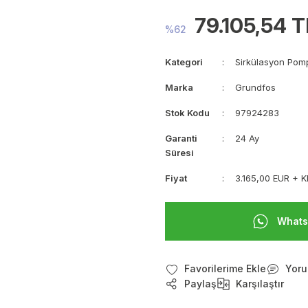
79.105,54 T
%62
Kategori
Sirkülasyon Pom
Marka
Grundfos
Stok Kodu
97924283
Garanti
24 Ay
Süresi
Fiyat
3.165,00 EUR + 
Whats
Yoru
Paylaş
Karşılaştır