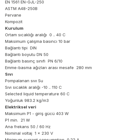
EN 1561 EN-GJL-250
ASTM A48-250B
Pervane
Kompozit
Kurulum
Ortam sıcaklığı aralığı 0 .. 40 C
Maksimum çalışma basıncı 10 bar
Bağlantı tipi DIN
Bağlantı boyutu DN 50
Bağlantı basınç sınıfı PN 6/10
Emme-basma ağızları arası mesafe 280 mm
Sıvı
Pompalanan sıvı Su
Sıvı sıcaklık aralığı -10 .. 110 C
Selected liquid temperature 60 C
Yoğunluk 983.2 kg/m3
Elektriksel veri
Maksimum P1 - giriş gücü 403 W
P1 min. 21 W
Ana frekans 50 / 60 Hz
Nominal voltaj 1 x 230 V
Minimum current consumption 0.22 A