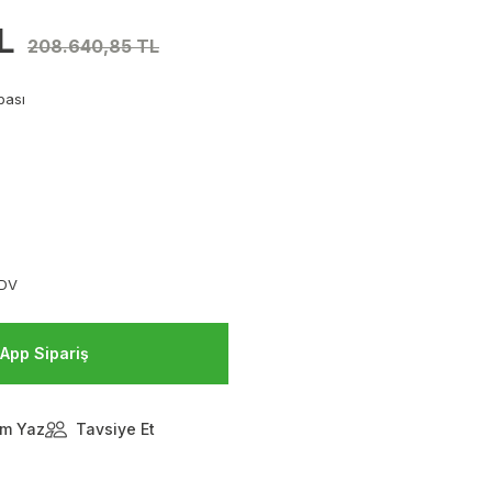
L
208.640,85 TL
pası
KDV
App Sipariş
m Yaz
Tavsiye Et