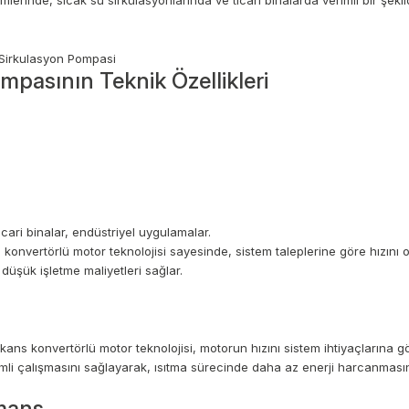
mlerinde, sıcak su sirkülasyonlarında ve ticari binalarda verimli bir şekil
asının Teknik Özellikleri
icari binalar, endüstriyel uygulamalar.
onvertörlü motor teknolojisi sayesinde, sistem taleplerine göre hızını o
a düşük işletme maliyetleri sağlar.
ans konvertörlü motor teknolojisi, motorun hızını sistem ihtiyaçlarına g
rimli çalışmasını sağlayarak, ısıtma sürecinde daha az enerji harcanmasın
mans