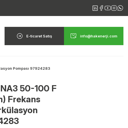
E-ticaret Satış
info@hakenerji.com
külasyon Pompası 97924283
NA3 50-100 F
) Frekans
rkülasyon
4283