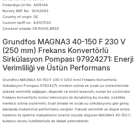
Finlandiya LVI No. 4615149
Norveç NRF No. 9042663
Country of origin DE
Custom tariff no. 84137030
Çevresel onaylar CN ROHS,WEEE
Grundfos MAGNA3 40-150 F 230 V
(250 mm) Frekans Konvertörlü
Sirkülasyon Pompası 97924271: Enerji
Verimliliği ve Üstün Performans
Grundfos MAGNA3 40-150 F 230 V (250 mm) Frekans Konvertörlü
Sirkülasyon Pompası 97924271, modern ısıtma ve sıcak su sistemlerinde
yüksek verimlilik sağlayan, dayanıklı ve enerji tasarrufu sunan bir çözümdür.
Frekans konvertörlü motor teknolojisi ile donatılmış bu model, özellikle
merkezi ısıtma sistemleri, ticari binalar ve sıcak su sirkülasyonu gibi geniş
alanlarda mükemmel performans sergiler. Yüksek verimlilik ve düşük enerji
tüketimi ile işletme maliyetlerini önemli ölçüde düşüren MAGNA3 40-150 F,
kullanıcı dostu özellikleriyle de dikkat çekmektedir.