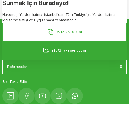
Sunmak İçin Buradayız!
Ürün resmi kalitesiz, bozuk veya görüntülenemiyor.
Hakenerji Yerden Isıtma, İstanbul'dan Tüm Türkiye'ye Yerden Isıtma
Ürün açıklamasında eksik bilgiler bulunuyor.
Malzeme Satışı ve Uygulaması Yapmaktadır.
Ürün bilgilerinde hatalar bulunuyor.
Kurumsal
Ürün fiyatı diğer sitelerden daha pahalı.
0507 261 00 00
Bu ürüne benzer farklı alternatifler olmalı.
Hizmetler
info@hakenerji.com
Referanslar
Gönder
Bizi Takip Edin