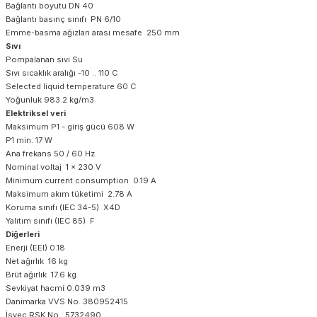
Bağlantı boyutu DN 40
Bağlantı basınç sınıfı PN 6/10
Emme-basma ağızları arası mesafe 250 mm
Sıvı
Pompalanan sıvı Su
Sıvı sıcaklık aralığı -10 .. 110 C
Selected liquid temperature 60 C
Yoğunluk 983.2 kg/m3
Elektriksel veri
Maksimum P1 - giriş gücü 608 W
P1 min. 17 W
Ana frekans 50 / 60 Hz
Nominal voltaj 1 x 230 V
Minimum current consumption 0.19 A
Maksimum akım tüketimi 2.78 A
Koruma sınıfı (IEC 34-5) X4D
Yalıtım sınıfı (IEC 85) F
Diğerleri
Enerji (EEI) 0.18
Net ağırlık 16 kg
Brüt ağırlık 17.6 kg
Sevkiyat hacmi 0.039 m3
Danimarka VVS No. 380952415
İsveç RSK No. 5732490