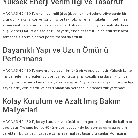
Yüksek Enerji Verimliliği ve Tasarruf
MAGNA3 40-150 F, enerji verimliliği sağlayan en ileri teknolojiye sahip bir
üründür. Frekans konvertörlü motor teknolojisi, enerji tüketimini optimize
ederek ısıtma sistemleri ve sıcak su sirkülasyonu gibi uygulamalarda daha
düşük enerji faturaları sağlar. Bu sayede, enerji tasarrufu elde edilirken aynı
zamanda sistemin genel performansı da artırılır.
Dayanıklı Yapı ve Uzun Ömürlü
Performans
MAGNA3 40-150 F, dayanıklı ve uzun ömürlü bir yapıya sahiptir. Yüksek kaliteli
malzemeler ile üretilen bu pompa, zorlu çalışma koşullarına dayanıklıdır ve
uzun yıllar boyunca kesintisiz çalışma sağlar. Düşük sesle çalışabilme özelliği
sayesinde, konutlarda ve ticari binalarda herhangi bir rahatsızlık yaratmaz.
Kolay Kurulum ve Azaltılmış Bakım
Maliyetleri
MAGNA3 40-150 F, kolay kurulum ve düşük bakım gereksinimleri ile kullanıcı
dostudur. Frekans konvertörlü motor sayesinde bu pompa daha az bakım
gerektirir, bu da uzun vadede zaman ve maliyet tasarrufu sağlar. Pompanın