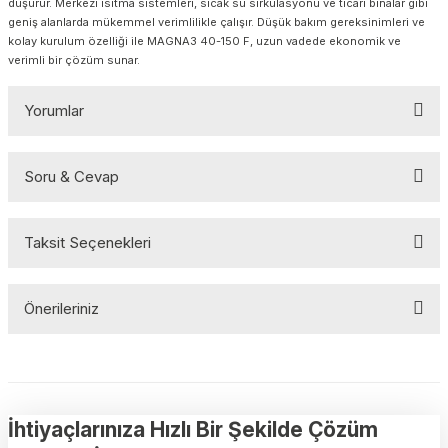
düşürür. Merkezi ısıtma sistemleri, sıcak su sirkülasyonu ve ticari binalar gibi
geniş alanlarda mükemmel verimlilikle çalışır. Düşük bakım gereksinimleri ve
kolay kurulum özelliği ile MAGNA3 40-150 F, uzun vadede ekonomik ve
verimli bir çözüm sunar.
Yorumlar
Soru & Cevap
Bu ürüne ilk yorumu siz yapın!
Taksit Seçenekleri
Yorum Yaz
Ürün hakkında henüz soru sorulmamış.
Önerileriniz
Soru Sor
Bu ürünün fiyat bilgisi, resim, ürün açıklamalarında ve diğer
konularda yetersiz gördüğünüz noktaları öneri formunu kullanarak
tarafımıza iletebilirsiniz.
Görüş ve önerileriniz için teşekkür ederiz.
İhtiyaçlarınıza Hızlı Bir Şekilde Çözüm