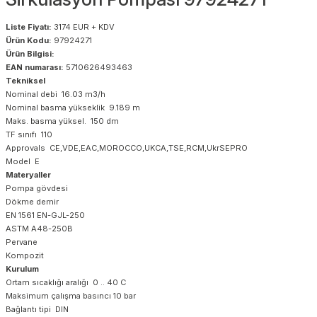
Liste Fiyatı:
3174 EUR + KDV
Ürün Kodu:
97924271
Ürün Bilgisi:
EAN numarası:
5710626493463
Tekniksel
Nominal debi 16.03 m3/h
Nominal basma yükseklik 9.189 m
Maks. basma yüksel. 150 dm
TF sınıfı 110
Approvals CE,VDE,EAC,MOROCCO,UKCA,TSE,RCM,UkrSEPRO
Model E
Materyaller
Pompa gövdesi
Dökme demir
EN 1561 EN-GJL-250
ASTM A48-250B
Pervane
Kompozit
Kurulum
Ortam sıcaklığı aralığı 0 .. 40 C
Maksimum çalışma basıncı 10 bar
Bağlantı tipi DIN