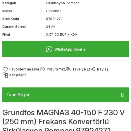
Kategori
Sirkülasyon Pompası
Marka
Grundfos
Stok Kodu
97924271
Garanti Süresi
24 Ay
Fiyat
3.174,00 EUR + KDV
WhatsApp Sipariş
Yorum Yaz
Tavsiye Et
Paylaş
Karşılaştır
Ürün Bilgisi
Grundfos MAGNA3 40-150 F 230 V
(250 mm) Frekans Konvertörlü
Sirkülasyon Pompası 97924271