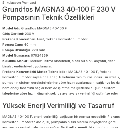
Grundfos MAGNA3 40-100 F 230 V
Pompasının Teknik Özellikleri
Model Adı:
Grundfos MAGNA3 40-100 F
Giriş Gerilimi:
230 V
Frekans Konvertörü:
Evet, frekans konvertörlü motor.
Pompa Çapı:
40 mm
Pompa Uzunluğu:
220 mm
Model Numarası:
97924269
Kullanım Alanları:
Merkezi ısıtma sistemleri, sıcak su sirkülasyonu, ticari
binalar, endüstriyel uygulamalar.
Frekans Konvertörlü Motor Teknolojisi:
MAGNA3 40-100 F, frekans
konvertörlü motor sayesinde enerji tüketimini minimuma indirir. Bu özellik,
pompanın sistem gereksinimlerine göre hızını ayarlamasını sağlar ve bu da
hem enerji tasarrufu sağlar hem de işletme maliyetlerini düşürür. Sistem
taleplerine göre hızını dinamik şekilde ayarlayarak verimliliği optimize eder.
Yüksek Enerji Verimliliği ve Tasarruf
MAGNA3 40-100 F, enerji verimliliği sağlayan bir pompa modelidir. Frekans
konvertörlü motor teknolojisi, pompanın hızını sistem ihtiyaçlarına göre
ayarlayarak verimli çalışmasını sağlar. Bu özellik, enerji tüketimini optimize