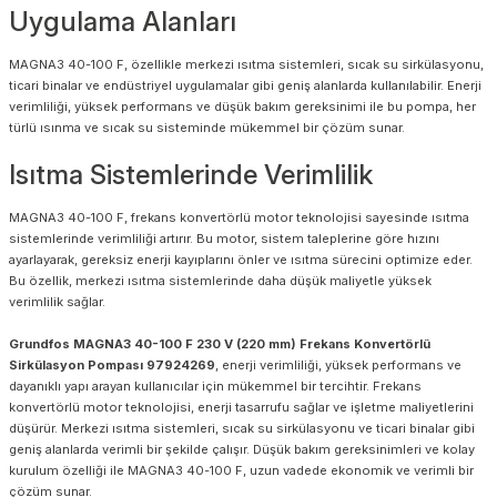
Uygulama Alanları
MAGNA3 40-100 F, özellikle merkezi ısıtma sistemleri, sıcak su sirkülasyonu,
ticari binalar ve endüstriyel uygulamalar gibi geniş alanlarda kullanılabilir. Enerji
verimliliği, yüksek performans ve düşük bakım gereksinimi ile bu pompa, her
türlü ısınma ve sıcak su sisteminde mükemmel bir çözüm sunar.
Isıtma Sistemlerinde Verimlilik
MAGNA3 40-100 F, frekans konvertörlü motor teknolojisi sayesinde ısıtma
sistemlerinde verimliliği artırır. Bu motor, sistem taleplerine göre hızını
ayarlayarak, gereksiz enerji kayıplarını önler ve ısıtma sürecini optimize eder.
Bu özellik, merkezi ısıtma sistemlerinde daha düşük maliyetle yüksek
verimlilik sağlar.
Grundfos MAGNA3 40-100 F 230 V (220 mm) Frekans Konvertörlü
Sirkülasyon Pompası 97924269
, enerji verimliliği, yüksek performans ve
dayanıklı yapı arayan kullanıcılar için mükemmel bir tercihtir. Frekans
konvertörlü motor teknolojisi, enerji tasarrufu sağlar ve işletme maliyetlerini
düşürür. Merkezi ısıtma sistemleri, sıcak su sirkülasyonu ve ticari binalar gibi
geniş alanlarda verimli bir şekilde çalışır. Düşük bakım gereksinimleri ve kolay
kurulum özelliği ile MAGNA3 40-100 F, uzun vadede ekonomik ve verimli bir
çözüm sunar.