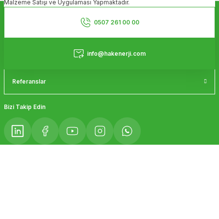
Malzeme Satışı ve Uygulaması Yapmaktadır.
Ürün bilgilerinde hatalar bulunuyor.
Kurumsal
Ürün fiyatı diğer sitelerden daha pahalı.
0507 261 00 00
Bu ürüne benzer farklı alternatifler olmalı.
Hizmetler
info@hakenerji.com
Referanslar
Gönder
Bizi Takip Edin