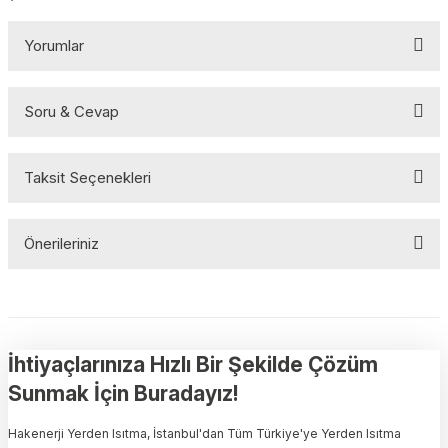
Yorumlar
Soru & Cevap
Bu ürüne ilk yorumu siz yapın!
Taksit Seçenekleri
Yorum Yaz
Ürün hakkında henüz soru sorulmamış.
Önerileriniz
Soru Sor
Bu ürünün fiyat bilgisi, resim, ürün açıklamalarında ve diğer
konularda yetersiz gördüğünüz noktaları öneri formunu kullanarak
tarafımıza iletebilirsiniz.
Görüş ve önerileriniz için teşekkür ederiz.
İhtiyaçlarınıza Hızlı Bir Şekilde Çözüm
Sunmak İçin Buradayız!
Ürün resmi kalitesiz, bozuk veya görüntülenemiyor.
Hakenerji Yerden Isıtma, İstanbul'dan Tüm Türkiye'ye Yerden Isıtma
Ürün açıklamasında eksik bilgiler bulunuyor.