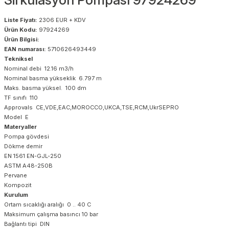
Liste Fiyatı:
2306 EUR + KDV
Ürün Kodu:
97924269
Ürün Bilgisi:
EAN numarası:
5710626493449
Tekniksel
Nominal debi 12.16 m3/h
Nominal basma yükseklik 6.797 m
Maks. basma yüksel. 100 dm
TF sınıfı 110
Approvals CE,VDE,EAC,MOROCCO,UKCA,TSE,RCM,UkrSEPRO
Model E
Materyaller
Pompa gövdesi
Dökme demir
EN 1561 EN-GJL-250
ASTM A48-250B
Pervane
Kompozit
Kurulum
Ortam sıcaklığı aralığı 0 .. 40 C
Maksimum çalışma basıncı 10 bar
Bağlantı tipi DIN