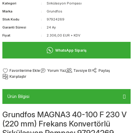
Kategori
Sirkülasyon Pompası
Marka
Grundfos
Stok Kodu
97924269
Garanti Süresi
24 Ay
Fiyat
2.306,00 EUR + KDV
WhatsApp Sipariş
Yorum Yaz
Tavsiye Et
Paylaş
Karşılaştır
Ürün Bilgisi
Grundfos MAGNA3 40-100 F 230 V
(220 mm) Frekans Konvertörlü
Sirkülasyon Pompası 97924269