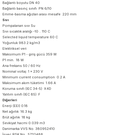
Bağlantı boyutu DN 40
Bağlantı basınç sınıfı PN 6/10
Emme-basma ağızları arası mesafe 220 mm
Sıvı
Pompalanan sıvı Su
Sıvı sıcaklık aralığı -10 .. 110 C
Selected liquid temperature 60 C
Yoğunluk 983.2 kg/m3
Elektriksel veri
Maksimum P1 - giriş gücü 359 W
P1 min. 18 W
Ana frekans 50 / 60 Hz
Nominal voltaj 1 x 230 V
Minimum current consumption 0.2 A
Maksimum akım tüketimi 1.66 A
Koruma sınıfı (IEC 34-5) X4D
Yalıtım sınıfı (IEC 85) F
Diğerleri
Enerji (EEI) 0.18
Net ağırlık 16.3 kg
Brüt ağırlık 18 kg
Sevkiyat hacmi 0.039 m3
Danimarka VVS No. 380952410
İsveç RSK No. 5732488