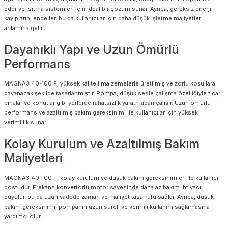
eder ve ısıtma sistemleri için ideal bir çözüm sunar. Ayrıca, gereksiz enerji
kayıplarını engeller, bu da kullanıcılar için daha düşük işletme maliyetleri
anlamına gelir.
Dayanıklı Yapı ve Uzun Ömürlü
Performans
MAGNA3 40-100 F, yüksek kaliteli malzemelerle üretilmiş ve zorlu koşullara
dayanacak şekilde tasarlanmıştır. Pompa, düşük sesle çalışma özelliğiyle ticari
binalar ve konutlar gibi yerlerde rahatsızlık yaratmadan çalışır. Uzun ömürlü
performans ve azaltılmış bakım gereksinimi ile kullanıcılar için yüksek
verimlilik sunar.
Kolay Kurulum ve Azaltılmış Bakım
Maliyetleri
MAGNA3 40-100 F, kolay kurulum ve düşük bakım gereksinimleri ile kullanıcı
dostudur. Frekans konvertörlü motor sayesinde daha az bakım ihtiyacı
duyulur, bu da uzun vadede zaman ve maliyet tasarrufu sağlar. Ayrıca, düşük
bakım gereksinimi, pompanın uzun süreli ve verimli kullanım sağlamasına
yardımcı olur.