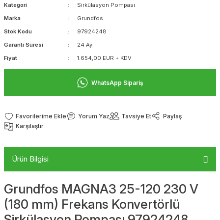
Kategori
Sirkülasyon Pompası
Marka
Grundfos
Stok Kodu
97924248
Garanti Süresi
24 Ay
Fiyat
1.654,00 EUR + KDV
WhatsApp Sipariş
Yorum Yaz
Tavsiye Et
Paylaş
Karşılaştır
Ürün Bilgisi
Grundfos MAGNA3 25-120 230 V
(180 mm) Frekans Konvertörlü
Sirkülasyon Pompası 97924248