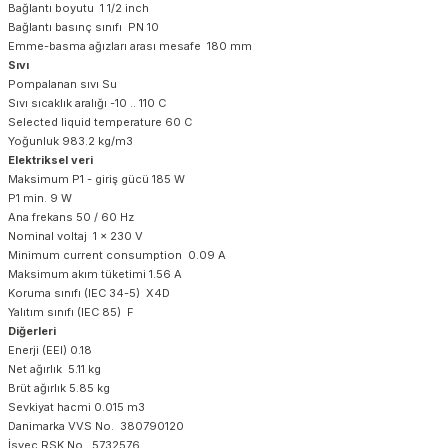
Bağlantı boyutu 1 1/2 inch
Bağlantı basınç sınıfı PN 10
Emme-basma ağızları arası mesafe 180 mm
Sıvı
Pompalanan sıvı Su
Sıvı sıcaklık aralığı -10 .. 110 C
Selected liquid temperature 60 C
Yoğunluk 983.2 kg/m3
Elektriksel veri
Maksimum P1 - giriş gücü 185 W
P1 min. 9 W
Ana frekans 50 / 60 Hz
Nominal voltaj 1 x 230 V
Minimum current consumption 0.09 A
Maksimum akım tüketimi 1.56 A
Koruma sınıfı (IEC 34-5) X4D
Yalıtım sınıfı (IEC 85) F
Diğerleri
Enerji (EEI) 0.18
Net ağırlık 5.11 kg
Brüt ağırlık 5.85 kg
Sevkiyat hacmi 0.015 m3
Danimarka VVS No. 380790120
İsveç RSK No. 5732576