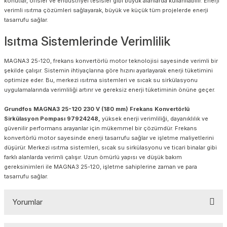
konutlar, ofisler ve endüstriyel tesisler gibi büyük alanlarda kullanılabilir. Enerji
verimli ısıtma çözümleri sağlayarak, büyük ve küçük tüm projelerde enerji
tasarrufu sağlar.
Isıtma Sistemlerinde Verimlilik
MAGNA3 25-120, frekans konvertörlü motor teknolojisi sayesinde verimli bir
şekilde çalışır. Sistemin ihtiyaçlarına göre hızını ayarlayarak enerji tüketimini
optimize eder. Bu, merkezi ısıtma sistemleri ve sıcak su sirkülasyonu
uygulamalarında verimliliği artırır ve gereksiz enerji tüketiminin önüne geçer.
Grundfos MAGNA3 25-120 230 V (180 mm) Frekans Konvertörlü
Sirkülasyon Pompası 97924248,
yüksek enerji verimliliği, dayanıklılık ve
güvenilir performans arayanlar için mükemmel bir çözümdür. Frekans
konvertörlü motor sayesinde enerji tasarrufu sağlar ve işletme maliyetlerini
düşürür. Merkezi ısıtma sistemleri, sıcak su sirkülasyonu ve ticari binalar gibi
farklı alanlarda verimli çalışır. Uzun ömürlü yapısı ve düşük bakım
gereksinimleri ile MAGNA3 25-120, işletme sahiplerine zaman ve para
tasarrufu sağlar.
Yorumlar