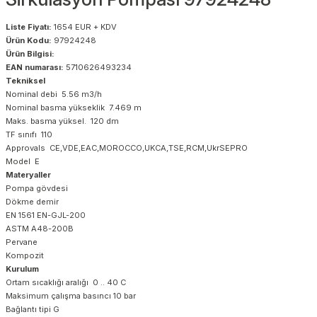
Liste Fiyatı:
1654 EUR + KDV
Ürün Kodu:
97924248
Ürün Bilgisi:
EAN numarası:
5710626493234
Tekniksel
Nominal debi 5.56 m3/h
Nominal basma yükseklik 7.469 m
Maks. basma yüksel. 120 dm
TF sınıfı 110
Approvals CE,VDE,EAC,MOROCCO,UKCA,TSE,RCM,UkrSEPRO
Model E
Materyaller
Pompa gövdesi
Dökme demir
EN 1561 EN-GJL-200
ASTM A48-200B
Pervane
Kompozit
Kurulum
Ortam sıcaklığı aralığı 0 .. 40 C
Maksimum çalışma basıncı 10 bar
Bağlantı tipi G