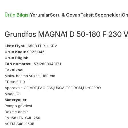
Ürün Bilgisi
Yorumlar
Soru & Cevap
Taksit Seçenekleri
Ön
Grundfos MAGNA1 D 50-180 F 230 V
Liste Fiyatı:
6508 EUR + KDV
Ürün Kodu:
99221345
Ürün Bilgisi:
EAN numarası:
5712608943171
Tekniksel
Maks. basma yüksel. 180 cm
TF sınıfı 110
Approvals CE,VDE,EAC,FAS,UKCA,TSE,RCM,UkrSEPRO
Model C
Materyaller
Pompa gövdesi
Dökme demir
EN 1561 EN-GJL-250
ASTM A48-250B