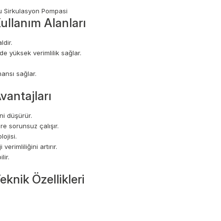
llanım Alanları
ldir.
e yüksek verimlilik sağlar.
ansı sağlar.
antajları
ini düşürür.
e sorunsuz çalışır.
ojisi.
erimliliğini artırır.
lir.
nik Özellikleri