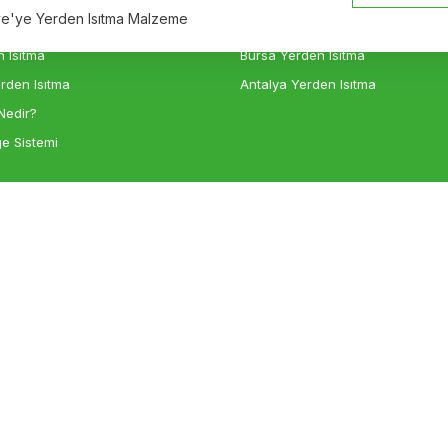
iye'ye Yerden Isıtma Malzeme
sıtma
Ankara Yerden Isıtma
 Isıtma
Bursa Yerden Isıtma
rden Isıtma
Antalya Yerden Isıtma
Nedir?
e Sistemi
Gönder