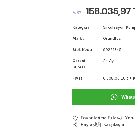
158.035,97
%63
Kategori
Sirkülasyon Pom
Marka
Grundfos
Stok Kodu
99221345
Garanti
24 Ay
Süresi
Fiyat
6.508,00 EUR + 
Whats
Yoru
Paylaş
Karşılaştır