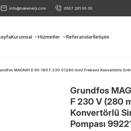
info@hakenerji.com
0507 261 00 00
ayfa
Kurumsal
Hizmetler
Referanslar
İletişim
undfos MAGNA1 D 50-180 F 230 V (280 mm) Frekans Konvertörlü Si
Grundfos MAG
F 230 V (280 
Konvertörlü Si
Pompası 9922