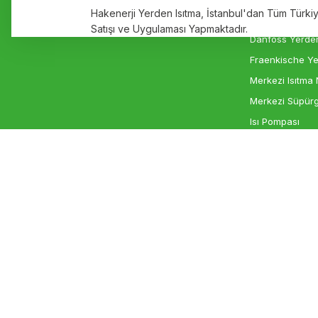
Hakenerji Yerden Isıtma, İstanbul'dan Tüm Türk
Bu ürüne benzer farklı alternatifler olmalı.
İletişim
Rehau Yerden I
Satışı ve Uygulaması Yapmaktadır.
Danfoss Yerden
Fraenkische Ye
Merkezi Isıtma 
Merkezi Süpürg
Isı Pompası