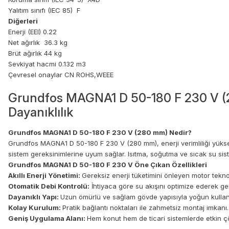
Yalıtım sınıfı (IEC 85) F
Diğerleri
Enerji (EEI) 0.22
Net ağırlık 36.3 kg
Brüt ağırlık 44 kg
Sevkiyat hacmi 0.132 m3
Çevresel onaylar CN ROHS,WEEE
Grundfos MAGNA1 D 50-180 F 230 V (2
Dayanıklılık
Grundfos MAGNA1 D 50-180 F 230 V (280 mm) Nedir?
Grundfos MAGNA1 D 50-180 F 230 V (280 mm), enerji verimliliği yüksek
sistem gereksinimlerine uyum sağlar. Isıtma, soğutma ve sıcak su sist
Grundfos MAGNA1 D 50-180 F 230 V Öne Çıkan Özellikleri
Akıllı Enerji Yönetimi:
Gereksiz enerji tüketimini önleyen motor teknol
Otomatik Debi Kontrolü:
İhtiyaca göre su akışını optimize ederek ger
Dayanıklı Yapı:
Uzun ömürlü ve sağlam gövde yapısıyla yoğun kulla
Kolay Kurulum:
Pratik bağlantı noktaları ile zahmetsiz montaj imkanı.
Geniş Uygulama Alanı:
Hem konut hem de ticari sistemlerde etkin 