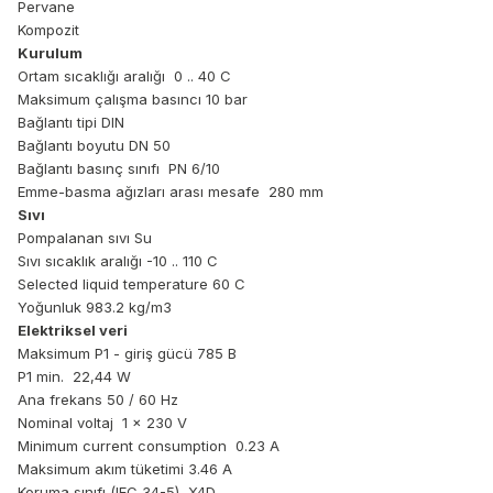
Pervane
Kompozit
Kurulum
Ortam sıcaklığı aralığı 0 .. 40 C
Maksimum çalışma basıncı 10 bar
Bağlantı tipi DIN
Bağlantı boyutu DN 50
Bağlantı basınç sınıfı PN 6/10
Emme-basma ağızları arası mesafe 280 mm
Sıvı
Pompalanan sıvı Su
Sıvı sıcaklık aralığı -10 .. 110 C
Selected liquid temperature 60 C
Yoğunluk 983.2 kg/m3
Elektriksel veri
Maksimum P1 - giriş gücü 785 B
P1 min. 22,44 W
Ana frekans 50 / 60 Hz
Nominal voltaj 1 x 230 V
Minimum current consumption 0.23 A
Maksimum akım tüketimi 3.46 A
Koruma sınıfı (IEC 34-5) X4D