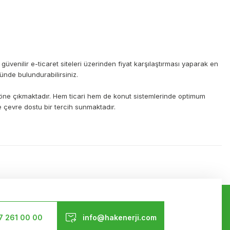
güvenilir e-ticaret siteleri üzerinden fiyat karşılaştırması yaparak en
ünde bulundurabilirsiniz.
ında öne çıkmaktadır. Hem ticari hem de konut sistemlerinde optimum
e çevre dostu bir tercih sunmaktadır.
ilirsiniz.
Bizi Takip Edin
7 261 00 00
info@hakenerji.com