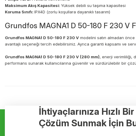
Maksimum Akış Kapasitesi:
Yüksek debili su taşıma kapasitesi
Koruma Sınıfı:
IPX4D (zorlu koşullara dayanıklı tasarım)
Grundfos MAGNA1 D 50-180 F 230 V Fi
Grundfos MAGNA1 D 50-180 F 230 V
modelini satın almadan önce iht
avantajlı seçeneği tercih edebilirsiniz. Ayrıca garanti kapsamı ve ser
Grundfos MAGNA1 D 50-180 F 230 V (280 mm)
, enerji verimliliği
performans sunarak kullanıcılarına güvenilir ve sürdürülebilir bir çö
Bu ürünün fiyat bilgisi, resim, ürün açıklamalarında ve diğer konulard
Görüş ve önerileriniz için teşekkür ederiz.
Ürün resmi kalitesiz, bozuk veya görüntülenemiyor.
İhtiyaçlarınıza Hızlı Bi
Kurumsal
Hizmetler
Ürün açıklamasında eksik bilgiler bulunuyor.
Çözüm Sunmak İçin Bu
Ürün bilgilerinde hatalar bulunuyor.
Hakkımızda
Yerden Isıtma
Ürün fiyatı diğer sitelerden daha pahalı.
Markalar
Elektrikli Yerde