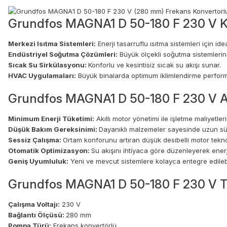
Grundfos MAGNA1 D 50-180 F 230 V Ku
Merkezi Isıtma Sistemleri:
Enerji tasarruflu ısıtma sistemleri için idea
Endüstriyel Soğutma Çözümleri:
Büyük ölçekli soğutma sistemlerind
Sıcak Su Sirkülasyonu:
Konforlu ve kesintisiz sıcak su akışı sunar.
HVAC Uygulamaları:
Büyük binalarda optimum iklimlendirme perform
Grundfos MAGNA1 D 50-180 F 230 V Av
Minimum Enerji Tüketimi:
Akıllı motor yönetimi ile işletme maliyetler
Düşük Bakım Gereksinimi:
Dayanıklı malzemeler sayesinde uzun sür
Sessiz Çalışma:
Ortam konforunu artıran düşük desibelli motor teknol
Otomatik Optimizasyon:
Su akışını ihtiyaca göre düzenleyerek enerji v
Geniş Uyumluluk:
Yeni ve mevcut sistemlere kolayca entegre edilebi
Grundfos MAGNA1 D 50-180 F 230 V Tek
Çalışma Voltajı:
230 V
Bağlantı Ölçüsü:
280 mm
Pompa Türü:
Frekans konvertörlü