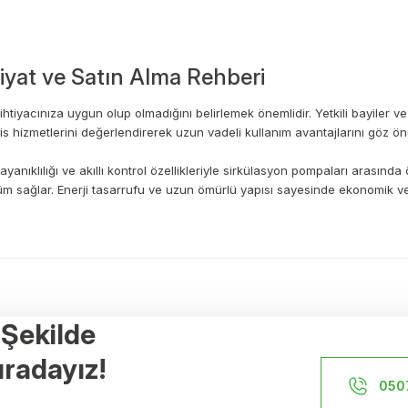
yat ve Satın Alma Rehberi
iyacınıza uygun olup olmadığını belirlemek önemlidir. Yetkili bayiler ve 
vis hizmetlerini değerlendirerek uzun vadeli kullanım avantajlarını göz ön
, dayanıklılığı ve akıllı kontrol özellikleriyle sirkülasyon pompaları aras
züm sağlar. Enerji tasarrufu ve uzun ömürlü yapısı sayesinde ekonomik v
a yetersiz gördüğünüz noktaları öneri formunu kullanarak tarafımıza ileteb
Ürün hakkında henüz soru sorulmamış.
Bu ürüne ilk yorumu siz yapın!
r Şekilde
Yorum Yaz
Soru Sor
Referanslar
radayız!
İstanbul Yerden Isıtma
050
n Isıtma
İzmir Yerden Isıtma