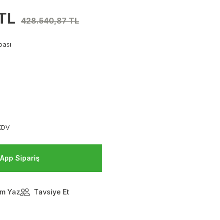
 TL
428.540,87 TL
pası
KDV
App Sipariş
m Yaz
Tavsiye Et