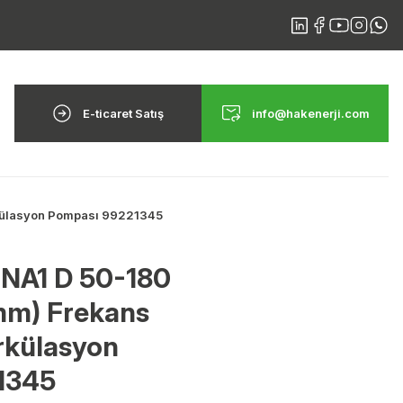
E-ticaret Satış
info@hakenerji.com
rkülasyon Pompası 99221345
NA1 D 50-180
mm) Frekans
rkülasyon
1345