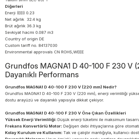
Diğerleri
Enerji (EEI) 0.23
Net ağırlık 32.4 kg
Brüt ağırlık 36.3 kg
Sevkiyat hacmi 0.087 m3
Country of origin DE
Custom tariff no. 84137030
Environmental approvals CN ROHS,WEEE
Grundfos MAGNA1 D 40-100 F 230 V (22
Dayanıklı Performans
Grundfos MAGNA1 D 40-100 F 230 V (220 mm) Nedir?
Grundfos MAGNA1 D 40-100 F 230 V (220 mm), enerji verimliliği yüksek
dostu arayüzü ve dayanıklı yapısıyla dikkat çekiyor.
Grundfos MAGNA1 D 40-100 F 230 V Öne Çıkan Özellikleri
Yüksek Enerji Verimliliği:
Düşük enerji tüketimi ile maksimum tasarru
Frekans Konvertörlü Motor:
Değişen debi ihtiyaçlarına göre otoma
Kolay Kurulum ve Kullanım:
Tak ve çalıştır mantığıyla, kullanıcı do