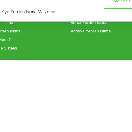
n Isıtma
İzmir Yerden Isıtma
iye'ye Yerden Isıtma Malzeme
sıtma
Ankara Yerden Isıtma
 Isıtma
Bursa Yerden Isıtma
rden Isıtma
Antalya Yerden Isıtma
Nedir?
e Sistemi
Gönder