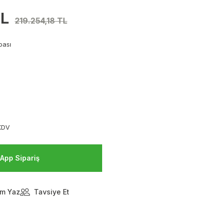
TL
219.254,18 TL
pası
KDV
App Sipariş
m Yaz
Tavsiye Et