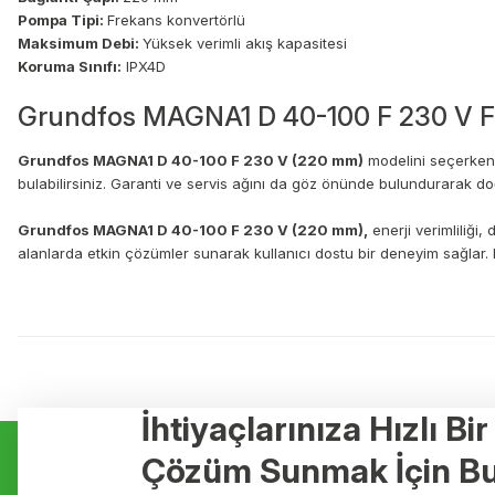
Pompa Tipi:
Frekans konvertörlü
Maksimum Debi:
Yüksek verimli akış kapasitesi
Koruma Sınıfı:
IPX4D
Grundfos MAGNA1 D 40-100 F 230 V Fi
Grundfos MAGNA1 D 40-100 F 230 V (220 mm)
modelini seçerken i
bulabilirsiniz. Garanti ve servis ağını da göz önünde bulundurarak doğr
Grundfos MAGNA1 D 40-100 F 230 V (220 mm),
enerji verimliliği,
alanlarda etkin çözümler sunarak kullanıcı dostu bir deneyim sağlar.
Bu ürünün fiyat bilgisi, resim, ürün açıklamalarında ve diğer konulard
Görüş ve önerileriniz için teşekkür ederiz.
Ürün resmi kalitesiz, bozuk veya görüntülenemiyor.
İhtiyaçlarınıza Hızlı Bi
Kurumsal
Hizmetler
Ürün açıklamasında eksik bilgiler bulunuyor.
Çözüm Sunmak İçin Bu
Ürün bilgilerinde hatalar bulunuyor.
Hakkımızda
Yerden Isıtma