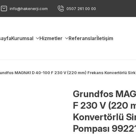
info@hakenerji.com
0507 261 00 00
ayfa
Kurumsal
Hizmetler
Referanslar
İletişim
undfos MAGNA1 D 40-100 F 230 V (220 mm) Frekans Konvertörlü Si
Grundfos MAG
F 230 V (220 
Konvertörlü Si
Pompası 9922