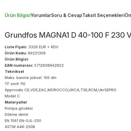
Ürün Bilgisi
Yorumlar
Soru & Cevap
Taksit Seçenekleri
Ön
Grundfos MAGNA1 D 40-100 F 230 V
Liste Fiyatı:
3326 EUR + KDV
Ürün Kodu:
99221309
Ürün Bilgisi:
EAN numarası:
5712608942822
Tekniksel
Maks. basma yüksel. 100 dm
TF sınıfı 110
Approvals CE,VDE,EAC,MOROCCO,UKCA,TSE,RCM,UkrSEPRO
Model C
Materyaller
Pompa gövdesi
Dökme demir
EN 1561 EN-GJL-250
ASTM A48-250B