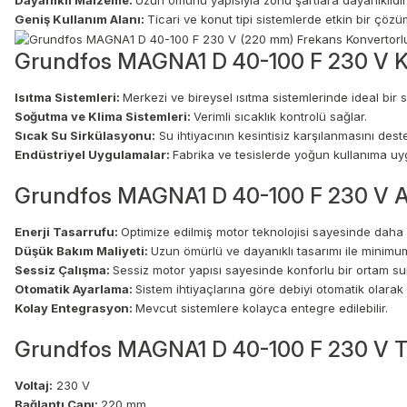
Dayanıklı Malzeme:
Uzun ömürlü yapısıyla zorlu şartlara dayanıklıdır
Geniş Kullanım Alanı:
Ticari ve konut tipi sistemlerde etkin bir çözü
Grundfos MAGNA1 D 40-100 F 230 V Ku
Isıtma Sistemleri:
Merkezi ve bireysel ısıtma sistemlerinde ideal bir 
Soğutma ve Klima Sistemleri:
Verimli sıcaklık kontrolü sağlar.
Sıcak Su Sirkülasyonu:
Su ihtiyacının kesintisiz karşılanmasını deste
Endüstriyel Uygulamalar:
Fabrika ve tesislerde yoğun kullanıma uy
Grundfos MAGNA1 D 40-100 F 230 V Av
Enerji Tasarrufu:
Optimize edilmiş motor teknolojisi sayesinde daha az
Düşük Bakım Maliyeti:
Uzun ömürlü ve dayanıklı tasarımı ile minimum
Sessiz Çalışma:
Sessiz motor yapısı sayesinde konforlu bir ortam su
Otomatik Ayarlama:
Sistem ihtiyaçlarına göre debiyi otomatik olarak 
Kolay Entegrasyon:
Mevcut sistemlere kolayca entegre edilebilir.
Grundfos MAGNA1 D 40-100 F 230 V Tek
Voltaj:
230 V
Bağlantı Çapı:
220 mm