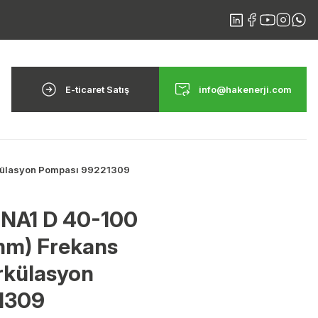
E-ticaret Satış
info@hakenerji.com
rkülasyon Pompası 99221309
NA1 D 40-100
mm) Frekans
rkülasyon
1309