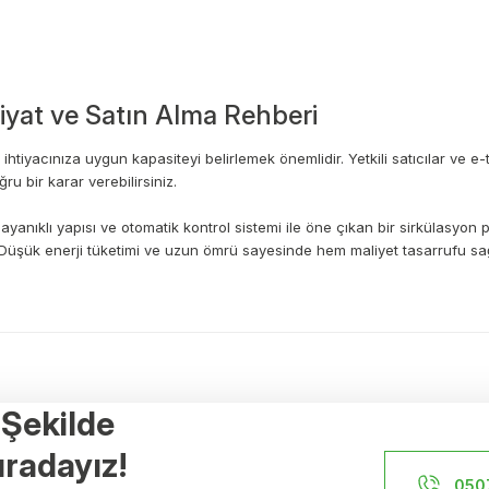
yat ve Satın Alma Rehberi
htiyacınıza uygun kapasiteyi belirlemek önemlidir. Yetkili satıcılar ve e
u bir karar verebilirsiniz.
 dayanıklı yapısı ve otomatik kontrol sistemi ile öne çıkan bir sirkülasyon
 Düşük enerji tüketimi ve uzun ömrü sayesinde hem maliyet tasarrufu sa
a yetersiz gördüğünüz noktaları öneri formunu kullanarak tarafımıza ileteb
Ürün hakkında henüz soru sorulmamış.
Bu ürüne ilk yorumu siz yapın!
r Şekilde
Yorum Yaz
Soru Sor
Referanslar
radayız!
İstanbul Yerden Isıtma
050