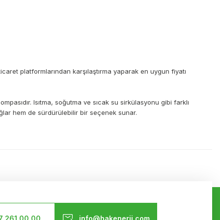
-ticaret platformlarından karşılaştırma yaparak en uygun fiyatı
 pompasıdır. Isıtma, soğutma ve sıcak su sirkülasyonu gibi farklı
ğlar hem de sürdürülebilir bir seçenek sunar.
ilirsiniz.
Bizi Takip Edin
7 261 00 00
info@hakenerji.com