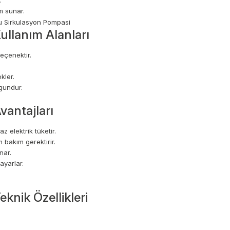
.
m sunar.
llanım Alanları
seçenektir.
kler.
gundur.
antajları
 elektrik tüketir.
 bakım gerektirir.
nar.
ayarlar.
nik Özellikleri