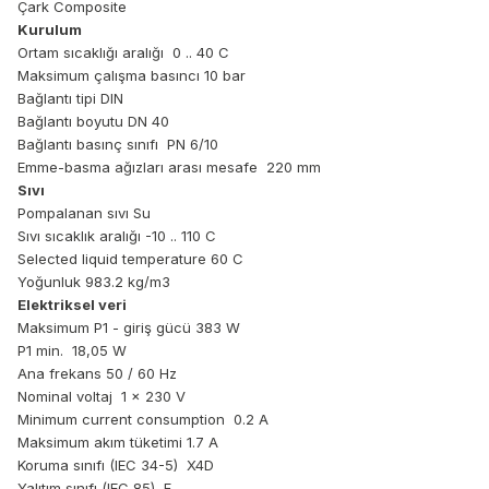
Çark Composite
Kurulum
Ortam sıcaklığı aralığı 0 .. 40 C
Maksimum çalışma basıncı 10 bar
Bağlantı tipi DIN
Bağlantı boyutu DN 40
Bağlantı basınç sınıfı PN 6/10
Emme-basma ağızları arası mesafe 220 mm
Sıvı
Pompalanan sıvı Su
Sıvı sıcaklık aralığı -10 .. 110 C
Selected liquid temperature 60 C
Yoğunluk 983.2 kg/m3
Elektriksel veri
Maksimum P1 - giriş gücü 383 W
P1 min. 18,05 W
Ana frekans 50 / 60 Hz
Nominal voltaj 1 x 230 V
Minimum current consumption 0.2 A
Maksimum akım tüketimi 1.7 A
Koruma sınıfı (IEC 34-5) X4D
Yalıtım sınıfı (IEC 85) F