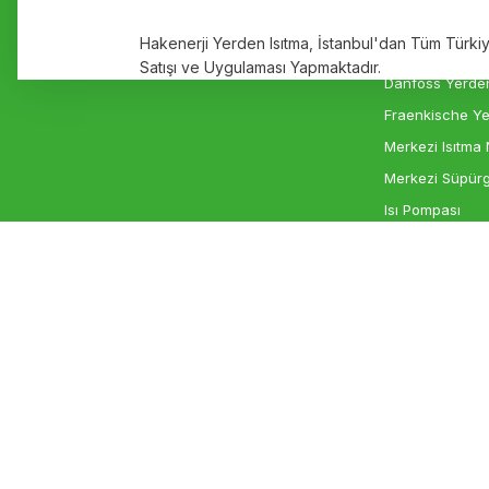
Ürün fiyatı diğer sitelerden daha pahalı.
Markalar
Elektrikli Yerde
Hakenerji Yerden Isıtma, İstanbul'dan Tüm Türk
Bu ürüne benzer farklı alternatifler olmalı.
İletişim
Rehau Yerden I
Satışı ve Uygulaması Yapmaktadır.
Danfoss Yerden
Fraenkische Ye
Merkezi Isıtma 
Merkezi Süpürg
Isı Pompası