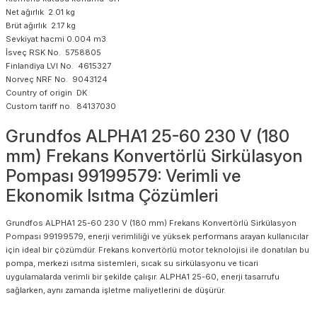
Net ağırlık 2.01 kg
Brüt ağırlık 2.17 kg
Sevkiyat hacmi 0.004 m3
İsveç RSK No. 5758805
Finlandiya LVI No. 4615327
Norveç NRF No. 9043124
Country of origin DK
Custom tariff no. 84137030
Grundfos ALPHA1 25-60 230 V (180
mm) Frekans Konvertörlü Sirkülasyon
Pompası 99199579: Verimli ve
Ekonomik Isıtma Çözümleri
Grundfos ALPHA1 25-60 230 V (180 mm) Frekans Konvertörlü Sirkülasyon
Pompası 99199579, enerji verimliliği ve yüksek performans arayan kullanıcılar
için ideal bir çözümdür. Frekans konvertörlü motor teknolojisi ile donatılan bu
pompa, merkezi ısıtma sistemleri, sıcak su sirkülasyonu ve ticari
uygulamalarda verimli bir şekilde çalışır. ALPHA1 25-60, enerji tasarrufu
sağlarken, aynı zamanda işletme maliyetlerini de düşürür.