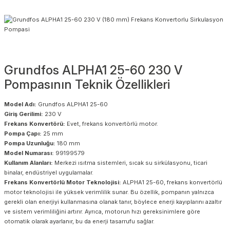
Grundfos ALPHA1 25-60 230 V
Pompasının Teknik Özellikleri
Model Adı:
Grundfos ALPHA1 25-60
Giriş Gerilimi:
230 V
Frekans Konvertörü:
Evet, frekans konvertörlü motor.
Pompa Çapı:
25 mm
Pompa Uzunluğu:
180 mm
Model Numarası:
99199579
Kullanım Alanları:
Merkezi ısıtma sistemleri, sıcak su sirkülasyonu, ticari
binalar, endüstriyel uygulamalar.
Frekans Konvertörlü Motor Teknolojisi:
ALPHA1 25-60, frekans konvertörlü
motor teknolojisi ile yüksek verimlilik sunar. Bu özellik, pompanın yalnızca
gerekli olan enerjiyi kullanmasına olanak tanır, böylece enerji kayıplarını azaltır
ve sistem verimliliğini artırır. Ayrıca, motorun hızı gereksinimlere göre
otomatik olarak ayarlanır, bu da enerji tasarrufu sağlar.