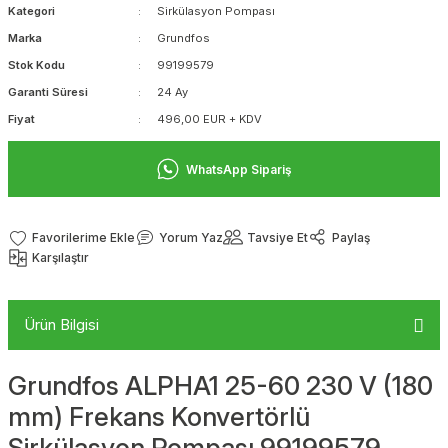
Kategori
Sirkülasyon Pompası
Marka
Grundfos
Stok Kodu
99199579
Garanti Süresi
24 Ay
Fiyat
496,00 EUR + KDV
WhatsApp Sipariş
Yorum Yaz
Tavsiye Et
Paylaş
Karşılaştır
Ürün Bilgisi
Grundfos ALPHA1 25-60 230 V (180
mm) Frekans Konvertörlü
Sirkülasyon Pompası 99199579