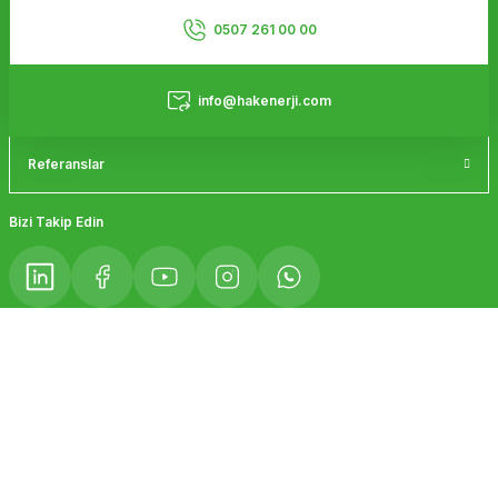
Kurumsal
Ürün fiyatı diğer sitelerden daha pahalı.
0507 261 00 00
Bu ürüne benzer farklı alternatifler olmalı.
Hizmetler
info@hakenerji.com
Referanslar
Gönder
Bizi Takip Edin