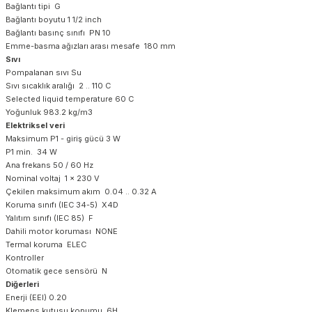
Bağlantı tipi G
Bağlantı boyutu 1 1/2 inch
Bağlantı basınç sınıfı PN 10
Emme-basma ağızları arası mesafe 180 mm
Sıvı
Pompalanan sıvı Su
Sıvı sıcaklık aralığı 2 .. 110 C
Selected liquid temperature 60 C
Yoğunluk 983.2 kg/m3
Elektriksel veri
Maksimum P1 - giriş gücü 3 W
P1 min. 34 W
Ana frekans 50 / 60 Hz
Nominal voltaj 1 x 230 V
Çekilen maksimum akım 0.04 .. 0.32 A
Koruma sınıfı (IEC 34-5) X4D
Yalıtım sınıfı (IEC 85) F
Dahili motor koruması NONE
Termal koruma ELEC
Kontroller
Otomatik gece sensörü N
Diğerleri
Enerji (EEI) 0.20
Klemens kutusu konumu 6H