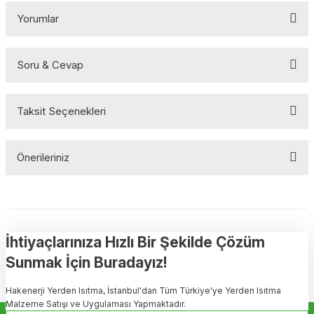
Yorumlar
Soru & Cevap
Bu ürüne ilk yorumu siz yapın!
Taksit Seçenekleri
Yorum Yaz
Ürün hakkında henüz soru sorulmamış.
Önerileriniz
Soru Sor
Bu ürünün fiyat bilgisi, resim, ürün açıklamalarında ve diğer
konularda yetersiz gördüğünüz noktaları öneri formunu kullanarak
tarafımıza iletebilirsiniz.
Görüş ve önerileriniz için teşekkür ederiz.
İhtiyaçlarınıza Hızlı Bir Şekilde Çözüm
Sunmak İçin Buradayız!
Ürün resmi kalitesiz, bozuk veya görüntülenemiyor.
Hakenerji Yerden Isıtma, İstanbul'dan Tüm Türkiye'ye Yerden Isıtma
Ürün açıklamasında eksik bilgiler bulunuyor.
Malzeme Satışı ve Uygulaması Yapmaktadır.
Ürün bilgilerinde hatalar bulunuyor.