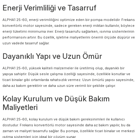
Enerji Verimliliği ve Tasarruf
ALPHA1 25-60, enerji verimliliğini optimize eden bir pompa modelidir. Frekans
konvertörlü motor sayesinde, sadece gereken enerji miktarı kullanılır, böylece
enerji tüketimi minimuma iner. Enerji tasarrufu sağlarken, ısınma sistemlerinin
performansını artırır. Bu özellik, işletme maliyetlerini önemli ölçüde düşürür ve
uzun vadede tasarruf sağlar.
Dayanıklı Yapı ve Uzun Ömür
ALPHA1 25-60, yüksek kaliteli malzemeler ile üretilmiş olup, dayanıklı bir
yapıya sahiptir. Düşük sesle çalışma özelliği sayesinde, özellikle konutlar ve
ticari binalar gibi ortamlarda rahatsızlık vermez. Uzun ömürlü yapısı sayesinde,
daha az bakım gerektirir ve daha uzun süre verimli bir şekilde çalışır.
Kolay Kurulum ve Düşük Bakım
Maliyetleri
ALPHA1 25-60, kolay kurulum ve düşük bakım gereksinimleri ile kullanıcı
dostudur. Frekans konvertörlü motor sayesinde daha az bakım yapılır, bu da
zaman ve maliyet tasarrufu sağlar. Bu pompa, özellikle ticari binalar ve merkezi
ısıtma sistemleri için ideal bir çözüm sunar.