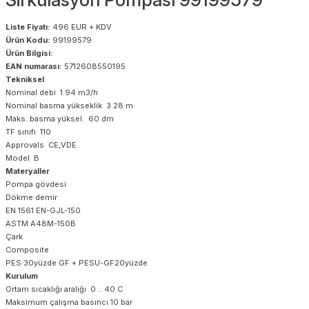
Liste Fiyatı:
496 EUR + KDV
Ürün Kodu:
99199579
Ürün Bilgisi:
EAN numarası:
5712608550195
Tekniksel
Nominal debi 1.94 m3/h
Nominal basma yükseklik 3.28 m
Maks. basma yüksel. 60 dm
TF sınıfı 110
Approvals CE,VDE
Model B
Materyaller
Pompa gövdesi
Dökme demir
EN 1561 EN-GJL-150
ASTM A48M-150B
Çark
Composite
PES 30yüzde GF + PESU-GF20yüzde
Kurulum
Ortam sıcaklığı aralığı 0 .. 40 C
Maksimum çalışma basıncı 10 bar