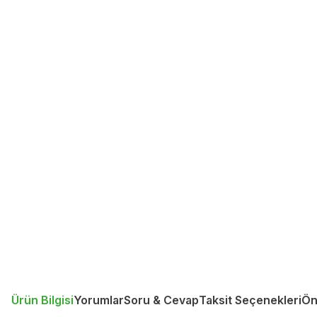
Ürün Bilgisi
Yorumlar
Soru & Cevap
Taksit Seçenekleri
Ön