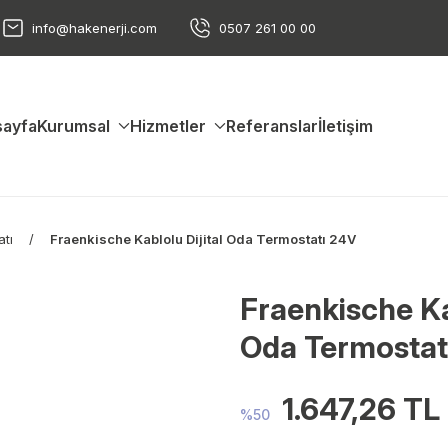
info@hakenerji.com
0507 261 00 00
ayfa
Kurumsal
Hizmetler
Referanslar
İletişim
tı
Fraenkische Kablolu Dijital Oda Termostatı 24V
Fraenkische Kab
Oda Termostat
1.647,26 TL
%50