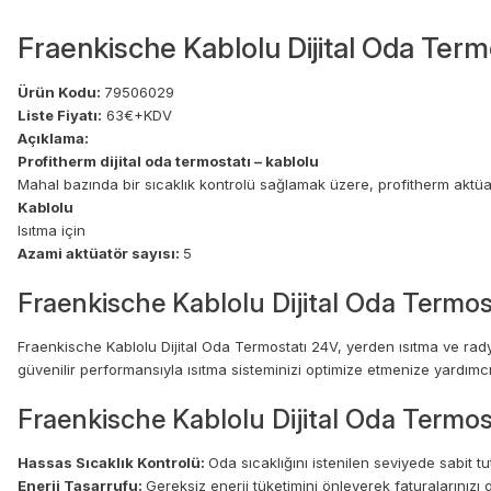
Fraenkische Kablolu Dijital Oda Term
Ürün Kodu:
79506029
Liste Fiyatı:
63€+KDV
Açıklama:
Profitherm dijital oda termostatı – kablolu
Mahal bazında bir sıcaklık kontrolü sağlamak üzere, profitherm aktüatörl
Kablolu
Isıtma için
Azami aktüatör sayısı:
5
Fraenkische Kablolu Dijital Oda Termost
Fraenkische Kablolu Dijital Oda Termostatı 24V, yerden ısıtma ve radya
güvenilir performansıyla ısıtma sisteminizi optimize etmenize yardımcı
Fraenkische Kablolu Dijital Oda Termos
Hassas Sıcaklık Kontrolü:
Oda sıcaklığını istenilen seviyede sabit tu
Enerji Tasarrufu:
Gereksiz enerji tüketimini önleyerek faturalarınızı 