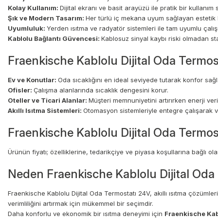
Kolay Kullanım:
Dijital ekranı ve basit arayüzü ile pratik bir kullanım 
Şık ve Modern Tasarım:
Her türlü iç mekana uyum sağlayan estetik 
Uyumluluk:
Yerden ısıtma ve radyatör sistemleri ile tam uyumlu çalışı
Kablolu Bağlantı Güvencesi:
Kablosuz sinyal kaybı riski olmadan sta
Fraenkische Kablolu Dijital Oda Termos
Ev ve Konutlar:
Oda sıcaklığını en ideal seviyede tutarak konfor sağl
Ofisler:
Çalışma alanlarında sıcaklık dengesini korur.
Oteller ve Ticari Alanlar:
Müşteri memnuniyetini artırırken enerji verim
Akıllı Isıtma Sistemleri:
Otomasyon sistemleriyle entegre çalışarak ver
Fraenkische Kablolu Dijital Oda Termost
Ürünün fiyatı; özelliklerine, tedarikçiye ve piyasa koşullarına bağlı olara
Neden Fraenkische Kablolu Dijital Oda 
Fraenkische Kablolu Dijital Oda Termostatı 24V, akıllı ısıtma çözümleri
verimliliğini artırmak için mükemmel bir seçimdir.
Daha konforlu ve ekonomik bir ısıtma deneyimi için
Fraenkische Kab