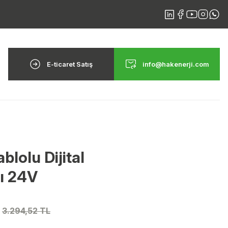
E-ticaret Satış
info@hakenerji.com
lolu Dijital
ı 24V
3.294,52 TL