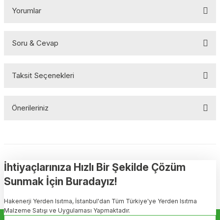
Yorumlar
Soru & Cevap
Bu ürüne ilk yorumu siz yapın!
Taksit Seçenekleri
Yorum Yaz
Ürün hakkında henüz soru sorulmamış.
Önerileriniz
Soru Sor
Bu ürünün fiyat bilgisi, resim, ürün açıklamalarında ve diğer
konularda yetersiz gördüğünüz noktaları öneri formunu kullanarak
tarafımıza iletebilirsiniz.
Görüş ve önerileriniz için teşekkür ederiz.
İhtiyaçlarınıza Hızlı Bir Şekilde Çözüm
Sunmak İçin Buradayız!
Ürün resmi kalitesiz, bozuk veya görüntülenemiyor.
Hakenerji Yerden Isıtma, İstanbul'dan Tüm Türkiye'ye Yerden Isıtma
Ürün açıklamasında eksik bilgiler bulunuyor.
Malzeme Satışı ve Uygulaması Yapmaktadır.
Ürün bilgilerinde hatalar bulunuyor.