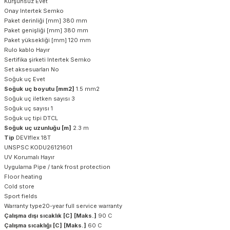
Kurşunsuz Evet
Onay Intertek Semko
Paket derinliği [mm] 380 mm
Paket genişliği [mm] 380 mm
Paket yüksekliği [mm] 120 mm
Rulo kablo Hayır
Sertifika şirketi Intertek Semko
Set aksesuarları No
Soğuk uç Evet
Soğuk uç boyutu [mm2]
1.5 mm2
Soğuk uç iletken sayısı 3
Soğuk uç sayısı 1
Soğuk uç tipi DTCL
Soğuk uç uzunluğu [m]
2.3 m
Tip
DEVIflex 18T
UNSPSC KODU26121601
UV Korumalı Hayır
Uygulama Pipe / tank frost protection
Floor heating
Cold store
Sport fields
Warranty type20-year full service warranty
Çalışma dışı sıcaklık [C] [Maks.]
90 C
Çalışma sıcaklığı [C] [Maks.]
60 C