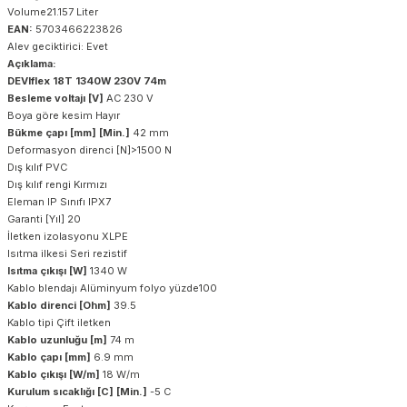
Volume21.157 Liter
EAN:
5703466223826
Alev geciktirici: Evet
Açıklama:
DEVIflex 18T 1340W 230V 74m
Besleme voltajı [V]
AC 230 V
Boya göre kesim Hayır
Bükme çapı [mm] [Min.]
42 mm
Deformasyon direnci [N]>1500 N
Dış kılıf PVC
Dış kılıf rengi Kırmızı
Eleman IP Sınıfı IPX7
Garanti [Yıl] 20
İletken izolasyonu XLPE
Isıtma ilkesi Seri rezistif
Isıtma çıkışı [W]
1340 W
Kablo blendajı Alüminyum folyo yüzde100
Kablo direnci [Ohm]
39.5
Kablo tipi Çift iletken
Kablo uzunluğu [m]
74 m
Kablo çapı [mm]
6.9 mm
Kablo çıkışı [W/m]
18 W/m
Kurulum sıcaklığı [C] [Min.]
-5 C