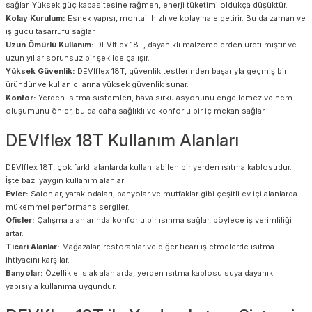
sağlar. Yüksek güç kapasitesine rağmen, enerji tüketimi oldukça düşüktür.
Kolay Kurulum:
Esnek yapısı, montajı hızlı ve kolay hale getirir. Bu da zaman ve
iş gücü tasarrufu sağlar.
Uzun Ömürlü Kullanım:
DEVIflex 18T, dayanıklı malzemelerden üretilmiştir ve
uzun yıllar sorunsuz bir şekilde çalışır.
Yüksek Güvenlik:
DEVIflex 18T, güvenlik testlerinden başarıyla geçmiş bir
üründür ve kullanıcılarına yüksek güvenlik sunar.
Konfor:
Yerden ısıtma sistemleri, hava sirkülasyonunu engellemez ve nem
oluşumunu önler, bu da daha sağlıklı ve konforlu bir iç mekan sağlar.
DEVIflex 18T Kullanım Alanları
DEVIflex 18T, çok farklı alanlarda kullanılabilen bir yerden ısıtma kablosudur.
İşte bazı yaygın kullanım alanları:
Evler:
Salonlar, yatak odaları, banyolar ve mutfaklar gibi çeşitli ev içi alanlarda
mükemmel performans sergiler.
Ofisler:
Çalışma alanlarında konforlu bir ısınma sağlar, böylece iş verimliliği
artar.
Ticari Alanlar:
Mağazalar, restoranlar ve diğer ticari işletmelerde ısıtma
ihtiyacını karşılar.
Banyolar:
Özellikle ıslak alanlarda, yerden ısıtma kablosu suya dayanıklı
yapısıyla kullanıma uygundur.