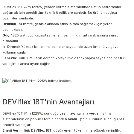
DEVIflex 18T 74m 1225W, yerden ısıtma sistemlerinde üstün performans
sağlamak için gerekli tüm teknik özelliklere sahiptir. Bu ürünün başlıca
özellikleri şunlardır:
Uzunluk:
74 metre, geniş alanlarda etkin ısıtma sağlamak için yeterli
uzunluktadır.
Güç:
1225 watt güç kapasitesi, enerji verimliliğini artırarak ısınma sürecini
hızlandırır.
Isı Direnci:
Yüksek kaliteli malzemeler sayesinde uzun ömürlü ve güvenli
kullanım sağlar.
Esneklik:
Kurulumu son derece kolaydır ve esnek yapısı sayesinde her türlü
yerleşim planına uyum sağlar.
DEVIflex 18T'nin Avantajları
DEVIflex 18T 74m 1225W, sunduğu çeşitli avantajlarla yerden ısıtma
sistemlerinin en popüler tercihlerinden biridir. İşte bu ürünün sunduğu bazı
önemli avantajlar:
Enerji Verimliliği:
DEVIflex 18T, düşük enerji tüketimi ile yüksek verimlilik