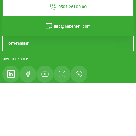
Kurumsal
Ürün fiyatı diğer sitelerden daha pahalı.
0507 261 00 00
Bu ürüne benzer farklı alternatifler olmalı.
Hizmetler
info@hakenerji.com
Referanslar
Gönder
Bizi Takip Edin