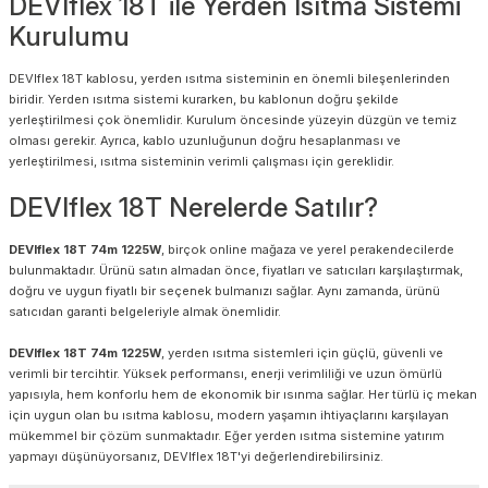
DEVIflex 18T ile Yerden Isıtma Sistemi
Kurulumu
DEVIflex 18T kablosu, yerden ısıtma sisteminin en önemli bileşenlerinden
biridir. Yerden ısıtma sistemi kurarken, bu kablonun doğru şekilde
yerleştirilmesi çok önemlidir. Kurulum öncesinde yüzeyin düzgün ve temiz
olması gerekir. Ayrıca, kablo uzunluğunun doğru hesaplanması ve
yerleştirilmesi, ısıtma sisteminin verimli çalışması için gereklidir.
DEVIflex 18T Nerelerde Satılır?
DEVIflex 18T 74m 1225W
, birçok online mağaza ve yerel perakendecilerde
bulunmaktadır. Ürünü satın almadan önce, fiyatları ve satıcıları karşılaştırmak,
doğru ve uygun fiyatlı bir seçenek bulmanızı sağlar. Aynı zamanda, ürünü
satıcıdan garanti belgeleriyle almak önemlidir.
DEVIflex 18T 74m 1225W
, yerden ısıtma sistemleri için güçlü, güvenli ve
verimli bir tercihtir. Yüksek performansı, enerji verimliliği ve uzun ömürlü
yapısıyla, hem konforlu hem de ekonomik bir ısınma sağlar. Her türlü iç mekan
için uygun olan bu ısıtma kablosu, modern yaşamın ihtiyaçlarını karşılayan
mükemmel bir çözüm sunmaktadır. Eğer yerden ısıtma sistemine yatırım
yapmayı düşünüyorsanız, DEVIflex 18T'yi değerlendirebilirsiniz.