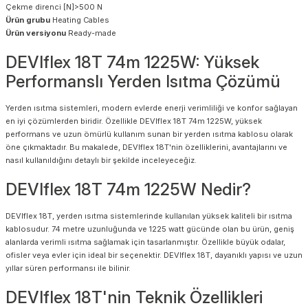
Çekme direnci [N]>500 N
Ürün grubu
Heating Cables
Ürün versiyonu
Ready-made
DEVIflex 18T 74m 1225W: Yüksek
Performanslı Yerden Isıtma Çözümü
Yerden ısıtma sistemleri, modern evlerde enerji verimliliği ve konfor sağlayan
en iyi çözümlerden biridir. Özellikle DEVIflex 18T 74m 1225W, yüksek
performans ve uzun ömürlü kullanım sunan bir yerden ısıtma kablosu olarak
öne çıkmaktadır. Bu makalede, DEVIflex 18T'nin özelliklerini, avantajlarını ve
nasıl kullanıldığını detaylı bir şekilde inceleyeceğiz.
DEVIflex 18T 74m 1225W Nedir?
DEVIflex 18T, yerden ısıtma sistemlerinde kullanılan yüksek kaliteli bir ısıtma
kablosudur. 74 metre uzunluğunda ve 1225 watt gücünde olan bu ürün, geniş
alanlarda verimli ısıtma sağlamak için tasarlanmıştır. Özellikle büyük odalar,
ofisler veya evler için ideal bir seçenektir. DEVIflex 18T, dayanıklı yapısı ve uzun
yıllar süren performansı ile bilinir.
DEVIflex 18T'nin Teknik Özellikleri