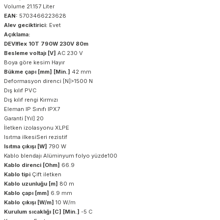
Volume 21.157 Liter
EAN:
5703466223628
Alev geciktirici:
Evet
Açıklama:
DEVIflex 10T 790W 230V 80m
Besleme voltajı [V]
AC 230 V
Boya göre kesim Hayır
Bükme çapı [mm] [Min.]
42 mm
Deformasyon direnci [N]>1500 N
Dış kılıf PVC
Dış kılıf rengi Kırmızı
Eleman IP Sınıfı IPX7
Garanti [Yıl] 20
İletken izolasyonu XLPE
Isıtma ilkesiSeri rezistif
Isıtma çıkışı [W]
790 W
Kablo blendajı Alüminyum folyo yüzde100
Kablo direnci [Ohm]
66.9
Kablo tipi
Çift iletken
Kablo uzunluğu [m]
80 m
Kablo çapı [mm]
6.9 mm
Kablo çıkışı [W/m]
10 W/m
Kurulum sıcaklığı [C] [Min.]
-5 C