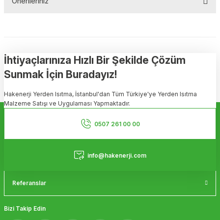
Önerileriniz
Soru Sor
Bu ürünün fiyat bilgisi, resim, ürün açıklamalarında ve diğer
konularda yetersiz gördüğünüz noktaları öneri formunu kullanarak
tarafımıza iletebilirsiniz.
Görüş ve önerileriniz için teşekkür ederiz.
İhtiyaçlarınıza Hızlı Bir Şekilde Çözüm
Sunmak İçin Buradayız!
Ürün resmi kalitesiz, bozuk veya görüntülenemiyor.
Hakenerji Yerden Isıtma, İstanbul'dan Tüm Türkiye'ye Yerden Isıtma
Ürün açıklamasında eksik bilgiler bulunuyor.
Malzeme Satışı ve Uygulaması Yapmaktadır.
Ürün bilgilerinde hatalar bulunuyor.
Kurumsal
Ürün fiyatı diğer sitelerden daha pahalı.
0507 261 00 00
Bu ürüne benzer farklı alternatifler olmalı.
Hizmetler
info@hakenerji.com
Referanslar
Gönder
Bizi Takip Edin