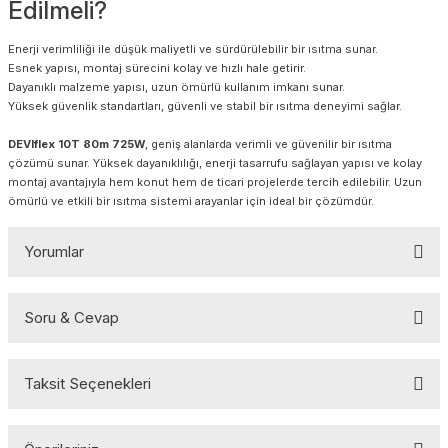
Edilmeli?
Enerji verimliliği ile düşük maliyetli ve sürdürülebilir bir ısıtma sunar.
Esnek yapısı, montaj sürecini kolay ve hızlı hale getirir.
Dayanıklı malzeme yapısı, uzun ömürlü kullanım imkanı sunar.
Yüksek güvenlik standartları, güvenli ve stabil bir ısıtma deneyimi sağlar.
DEVIflex 10T 80m 725W
, geniş alanlarda verimli ve güvenilir bir ısıtma
çözümü sunar. Yüksek dayanıklılığı, enerji tasarrufu sağlayan yapısı ve kolay
montaj avantajıyla hem konut hem de ticari projelerde tercih edilebilir. Uzun
ömürlü ve etkili bir ısıtma sistemi arayanlar için ideal bir çözümdür.
Yorumlar
Soru & Cevap
Bu ürüne ilk yorumu siz yapın!
Taksit Seçenekleri
Yorum Yaz
Ürün hakkında henüz soru sorulmamış.