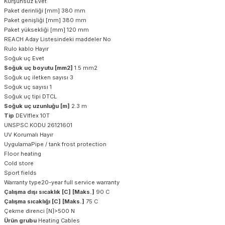
Kurşunsuz Evet
Paket derinliği [mm] 380 mm
Paket genişliği [mm] 380 mm
Paket yüksekliği [mm] 120 mm
REACH Aday Listesindeki maddeler No
Rulo kablo Hayır
Soğuk uç Evet
Soğuk uç boyutu [mm2]
1.5 mm2
Soğuk uç iletken sayısı 3
Soğuk uç sayısı 1
Soğuk uç tipi DTCL
Soğuk uç uzunluğu [m]
2.3 m
Tip
DEVIflex 10T
UNSPSC KODU 26121601
UV Korumalı Hayır
UygulamaPipe / tank frost protection
Floor heating
Cold store
Sport fields
Warranty type20-year full service warranty
Çalışma dışı sıcaklık [C] [Maks.]
90 C
Çalışma sıcaklığı [C] [Maks.]
75 C
Çekme direnci [N]>500 N
Ürün grubu
Heating Cables