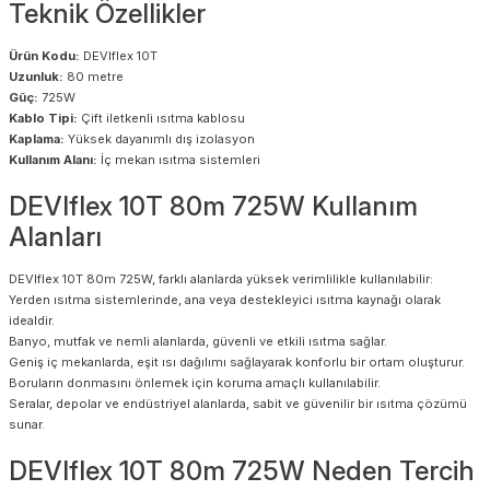
Teknik Özellikler
Ürün Kodu:
DEVIflex 10T
Uzunluk:
80 metre
Güç:
725W
Kablo Tipi:
Çift iletkenli ısıtma kablosu
Kaplama:
Yüksek dayanımlı dış izolasyon
Kullanım Alanı:
İç mekan ısıtma sistemleri
DEVIflex 10T 80m 725W Kullanım
Alanları
DEVIflex 10T 80m 725W, farklı alanlarda yüksek verimlilikle kullanılabilir:
Yerden ısıtma sistemlerinde, ana veya destekleyici ısıtma kaynağı olarak
idealdir.
Banyo, mutfak ve nemli alanlarda, güvenli ve etkili ısıtma sağlar.
Geniş iç mekanlarda, eşit ısı dağılımı sağlayarak konforlu bir ortam oluşturur.
Boruların donmasını önlemek için koruma amaçlı kullanılabilir.
Seralar, depolar ve endüstriyel alanlarda, sabit ve güvenilir bir ısıtma çözümü
sunar.
DEVIflex 10T 80m 725W Neden Tercih