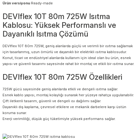
Ürün versiyonu
Ready-made
DEVIflex 10T 80m 725W Isıtma
Kablosu: Yüksek Performanslı ve
Dayanıklı Isıtma Çözümü
DEVIflex 10T 80m 725W, geniş alanlarda güçlü ve verimli bir ısıtma sağlamak
için tasarlanmış, uzun ömürlü ve dayanıklı bir elektrikli ısıtma kablosudur.
Konut, ticari ve endüstriyel alanlarda kullanım için ideal olan bu ürün, esnek
yapısı ve güvenli tasarımı sayesinde rahat bir montaj ve etkili bir ısıtma sunar.
DEVIflex 10T 80m 725W Özellikleri
725W gücü sayesinde geniş alanlarda etkili ve dengeli ısıtma sağlar.
Esnek kablo yapısı, montaj kolaylığı sunarak her yüzeye rahatça uygulanabilir.
Çift iletkenli tasarım, güvenli ve dengeli ısı dağılımı sağlar.
Dayanıklı dış kaplama, çevresel etkilere ve mekanik darbelere karşı üstün
koruma sunar.
Enerji verimliliği, düşük güç tüketimiyle yüksek performans sağlar.