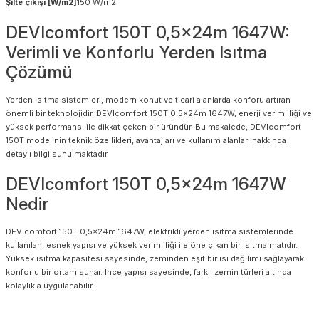
Şilte çıkışı [W/m2]
150 W/m2
DEVIcomfort 150T 0,5x24m 1647W:
Verimli ve Konforlu Yerden Isıtma
Çözümü
Yerden ısıtma sistemleri, modern konut ve ticari alanlarda konforu artıran
önemli bir teknolojidir. DEVIcomfort 150T 0,5x24m 1647W, enerji verimliliği ve
yüksek performansı ile dikkat çeken bir üründür. Bu makalede, DEVIcomfort
150T modelinin teknik özellikleri, avantajları ve kullanım alanları hakkında
detaylı bilgi sunulmaktadır.
DEVIcomfort 150T 0,5x24m 1647W
Nedir
DEVIcomfort 150T 0,5x24m 1647W, elektrikli yerden ısıtma sistemlerinde
kullanılan, esnek yapısı ve yüksek verimliliği ile öne çıkan bir ısıtma matıdır.
Yüksek ısıtma kapasitesi sayesinde, zeminden eşit bir ısı dağılımı sağlayarak
konforlu bir ortam sunar. İnce yapısı sayesinde, farklı zemin türleri altında
kolaylıkla uygulanabilir.