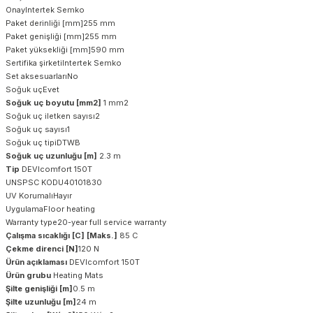
OnayIntertek Semko
Paket derinliği [mm]255 mm
Paket genişliği [mm]255 mm
Paket yüksekliği [mm]590 mm
Sertifika şirketiIntertek Semko
Set aksesuarlarıNo
Soğuk uçEvet
Soğuk uç boyutu [mm2]
1 mm2
Soğuk uç iletken sayısı2
Soğuk uç sayısı1
Soğuk uç tipiDTWB
Soğuk uç uzunluğu [m]
2.3 m
Tip
DEVIcomfort 150T
UNSPSC KODU40101830
UV KorumalıHayır
UygulamaFloor heating
Warranty type20-year full service warranty
Çalışma sıcaklığı [C] [Maks.]
85 C
Çekme direnci [N]
120 N
Ürün açıklaması
DEVIcomfort 150T
Ürün grubu
Heating Mats
Şilte genişliği [m]
0.5 m
Şilte uzunluğu [m]
24 m