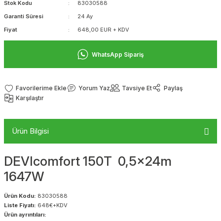
Stok Kodu
83030588
Garanti Süresi
24 Ay
Fiyat
648,00 EUR + KDV
WhatsApp Sipariş
Yorum Yaz
Tavsiye Et
Paylaş
Karşılaştır
Ürün Bilgisi
DEVIcomfort 150T 0,5x24m
1647W
Ürün Kodu:
83030588
Liste Fiyatı:
648€+KDV
Ürün ayrıntıları: