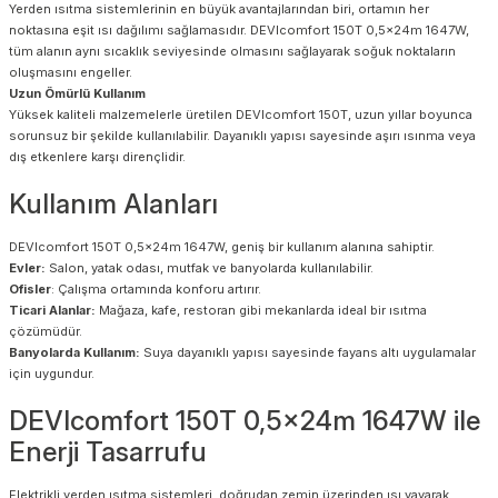
Yerden ısıtma sistemlerinin en büyük avantajlarından biri, ortamın her
noktasına eşit ısı dağılımı sağlamasıdır. DEVIcomfort 150T 0,5x24m 1647W,
tüm alanın aynı sıcaklık seviyesinde olmasını sağlayarak soğuk noktaların
oluşmasını engeller.
Uzun Ömürlü Kullanım
Yüksek kaliteli malzemelerle üretilen DEVIcomfort 150T, uzun yıllar boyunca
sorunsuz bir şekilde kullanılabilir. Dayanıklı yapısı sayesinde aşırı ısınma veya
dış etkenlere karşı dirençlidir.
Kullanım Alanları
DEVIcomfort 150T 0,5x24m 1647W, geniş bir kullanım alanına sahiptir.
Evler:
Salon, yatak odası, mutfak ve banyolarda kullanılabilir.
Ofisler
: Çalışma ortamında konforu artırır.
Ticari Alanlar:
Mağaza, kafe, restoran gibi mekanlarda ideal bir ısıtma
çözümüdür.
Banyolarda Kullanım:
Suya dayanıklı yapısı sayesinde fayans altı uygulamalar
için uygundur.
DEVIcomfort 150T 0,5x24m 1647W ile
Enerji Tasarrufu
Elektrikli yerden ısıtma sistemleri, doğrudan zemin üzerinden ısı yayarak