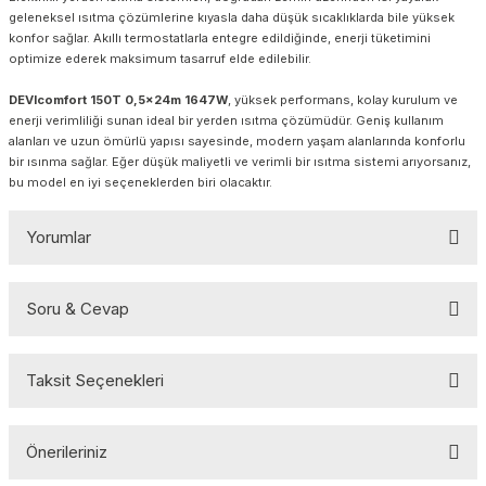
geleneksel ısıtma çözümlerine kıyasla daha düşük sıcaklıklarda bile yüksek
konfor sağlar. Akıllı termostatlarla entegre edildiğinde, enerji tüketimini
optimize ederek maksimum tasarruf elde edilebilir.
DEVIcomfort 150T 0,5x24m 1647W
, yüksek performans, kolay kurulum ve
enerji verimliliği sunan ideal bir yerden ısıtma çözümüdür. Geniş kullanım
alanları ve uzun ömürlü yapısı sayesinde, modern yaşam alanlarında konforlu
bir ısınma sağlar. Eğer düşük maliyetli ve verimli bir ısıtma sistemi arıyorsanız,
bu model en iyi seçeneklerden biri olacaktır.
Yorumlar
Soru & Cevap
Bu ürüne ilk yorumu siz yapın!
Taksit Seçenekleri
Yorum Yaz
Ürün hakkında henüz soru sorulmamış.
Önerileriniz
Soru Sor