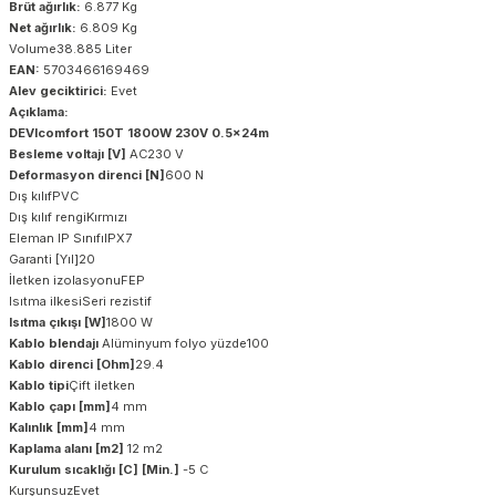
Brüt ağırlık:
6.877 Kg
Net ağırlık:
6.809 Kg
Volume38.885 Liter
EAN:
5703466169469
Alev geciktirici:
Evet
Açıklama:
DEVIcomfort 150T 1800W 230V 0.5x24m
Besleme voltajı [V]
AC230 V
Deformasyon direnci [N]
600 N
Dış kılıfPVC
Dış kılıf rengiKırmızı
Eleman IP SınıfıIPX7
Garanti [Yıl]20
İletken izolasyonuFEP
Isıtma ilkesiSeri rezistif
Isıtma çıkışı [W]
1800 W
Kablo blendajı
Alüminyum folyo yüzde100
Kablo direnci [Ohm]
29.4
Kablo tipi
Çift iletken
Kablo çapı [mm]
4 mm
Kalınlık [mm]
4 mm
Kaplama alanı [m2]
12 m2
Kurulum sıcaklığı [C] [Min.]
-5 C
KurşunsuzEvet