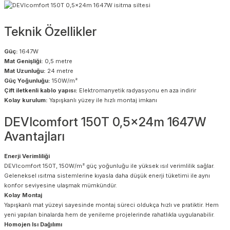
Teknik Özellikler
Güç:
1647W
Mat Genişliği:
0,5 metre
Mat Uzunluğu:
24 metre
Güç Yoğunluğu:
150W/m²
Çift iletkenli kablo yapısı:
Elektromanyetik radyasyonu en aza indirir
Kolay kurulum:
Yapışkanlı yüzey ile hızlı montaj imkanı
DEVIcomfort 150T 0,5x24m 1647W
Avantajları
Enerji Verimliliği
DEVIcomfort 150T, 150W/m² güç yoğunluğu ile yüksek ısıl verimlilik sağlar.
Geleneksel ısıtma sistemlerine kıyasla daha düşük enerji tüketimi ile aynı
konfor seviyesine ulaşmak mümkündür.
Kolay Montaj
Yapışkanlı mat yüzeyi sayesinde montaj süreci oldukça hızlı ve pratiktir. Hem
yeni yapılan binalarda hem de yenileme projelerinde rahatlıkla uygulanabilir.
Homojen Isı Dağılımı