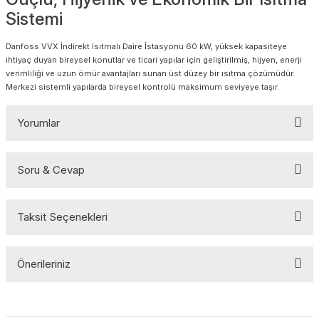
Sistemi
Danfoss VVX İndirekt Isıtmalı Daire İstasyonu 60 kW, yüksek kapasiteye
ihtiyaç duyan bireysel konutlar ve ticari yapılar için geliştirilmiş, hijyen, enerji
verimliliği ve uzun ömür avantajları sunan üst düzey bir ısıtma çözümüdür.
Merkezi sistemli yapılarda bireysel kontrolü maksimum seviyeye taşır.
Yorumlar
Soru & Cevap
Bu ürüne ilk yorumu siz yapın!
Taksit Seçenekleri
Yorum Yaz
Ürün hakkında henüz soru sorulmamış.
Önerileriniz
Soru Sor
Bu ürünün fiyat bilgisi, resim, ürün açıklamalarında ve diğer
konularda yetersiz gördüğünüz noktaları öneri formunu kullanarak