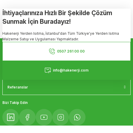
tarafımıza iletebilirsiniz.
Görüş ve önerileriniz için teşekkür ederiz.
İhtiyaçlarınıza Hızlı Bir Şekilde Çözüm
Sunmak İçin Buradayız!
Ürün resmi kalitesiz, bozuk veya görüntülenemiyor.
Hakenerji Yerden Isıtma, İstanbul'dan Tüm Türkiye'ye Yerden Isıtma
Ürün açıklamasında eksik bilgiler bulunuyor.
Malzeme Satışı ve Uygulaması Yapmaktadır.
Ürün bilgilerinde hatalar bulunuyor.
Kurumsal
Ürün fiyatı diğer sitelerden daha pahalı.
0507 261 00 00
Bu ürüne benzer farklı alternatifler olmalı.
Hizmetler
info@hakenerji.com
Referanslar
Gönder
Bizi Takip Edin