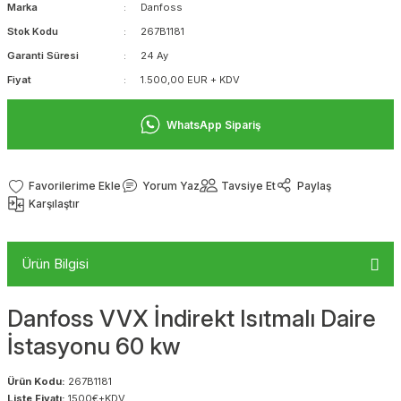
Marka
Danfoss
Stok Kodu
267B1181
Garanti Süresi
24 Ay
Fiyat
1.500,00 EUR + KDV
WhatsApp Sipariş
Yorum Yaz
Tavsiye Et
Paylaş
Karşılaştır
Ürün Bilgisi
Danfoss VVX İndirekt Isıtmalı Daire
İstasyonu 60 kw
Ürün Kodu:
267B1181
Liste Fiyatı:
1500€+KDV